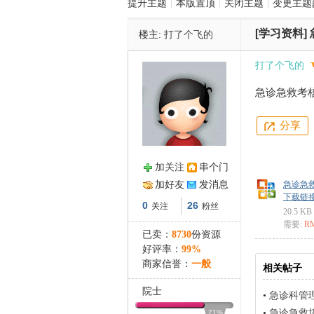
提升主题
|
本版置顶
|
关闭主题
|
变更主题
[学习资料]
楼主:
打了个飞的
管
打了个飞的
急诊急救考核
分享
加关注
串个门
之
加好友
发消息
急诊急救
下载链接: ht
0
26
关注
粉丝
20.5 KB
需要:
R
已卖：
8730
份资源
好评率：
99%
商家信誉：
一般
相关帖子
院士
•
急诊科管
•
急诊急救
71%