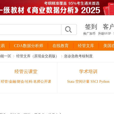
签到
客
推广加币
升级SVIP
交易
CDA数据分析师
在线教育
经管文库
美国
功能一区
经管文库（原现金交易版）
急诊急救考核制度.
经管云课堂
学术培训
›
›
经管/金融/财会/社科/名师公开课
Stata 空间计量 SSCI Python