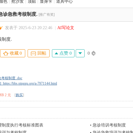
颜色
|
抢沙发
|
顶贴
|
显身卡
|
道具中心
急诊急救考核制度.
[推广有奖]
发表于 2025-6-23 20:22:46
|
AI写论文
制度.
点赞 0
0
收藏
0
回帖
考核制度..doc
tps://bbs.pinggu.org/a-7971144.html
MB 2 元
[
购买
]
理制度执行考核标准图表
•
急诊培训考核制度
培训与考核制度
•
急诊急救培训与考核