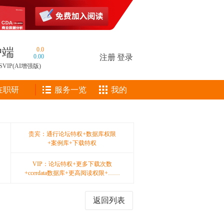
户端
0.0
0.00
注册
|
登录
SVIP(AI增强版)
在职研
服务一览
我的
贵宾：通行论坛特权+数据库权限
+案例库+下载特权
VIP：论坛特权+更多下载次数
+ccerdata数据库+更高阅读权限+……
返回列表