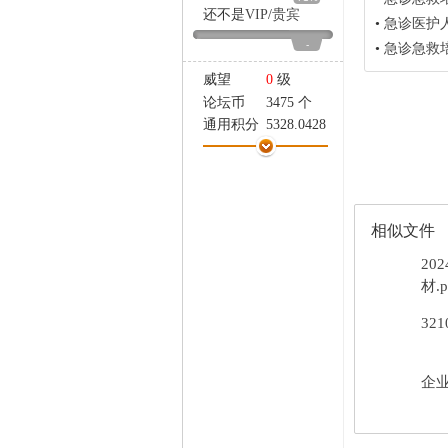
家
还不是
VIP
/
贵宾
•
急诊医护
-
•
急诊急救
威望
0
级
论坛币
3475 个
通用积分
5328.0428
学术水平
158 点
热心指数
159 点
信用等级
158 点
经验
30561 点
相似文件
帖子
1851
精华
0
20
在线时间
1547 小时
材.p
注册时间
2024-5-25
32
最后登录
2026-8-8
企业