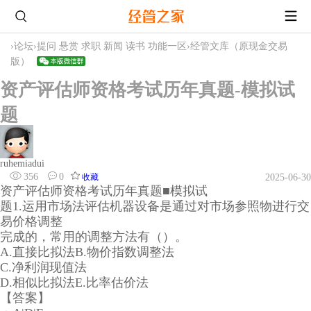
›
论坛
›
提问 悬赏 求职 新闻 读书 功能一区
›
经管文库（原现金交易
版）
资产评估师资格考试历年真题-模拟试
题
ruhemiadui
356
0
收藏
2025-06-30
资产评估师资格考试历年真题■模拟试
题1.运用市场法评估机器设备是通过对市场参照物进行交
易价格调整
完成的，常用的调整方法有（）。
A.直接比拟法B.物价指数调整法
C.净利润现值法
D.相似比拟法E.比率估价法
【答案】