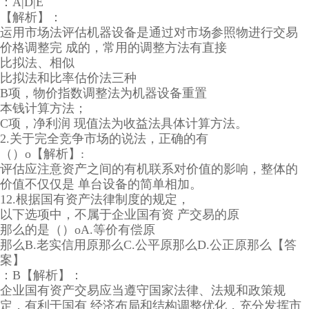
：A|D|E
【解析】：
运用市场法评估机器设备是通过对市场参照物进行交易
价格调整完 成的，常用的调整方法有直接
比拟法、相似
比拟法和比率估价法三种
B项，物价指数调整法为机器设备重置
本钱计算方法；
C项，净利润 现值法为收益法具体计算方法。
2.关于完全竞争市场的说法，正确的有
（）o【解析】:
评估应注意资产之间的有机联系对价值的影响，整体的
价值不仅仅是 单台设备的简单相加。
12.根据国有资产法律制度的规定，
以下选项中，不属于企业国有资 产交易的原
那么的是（）oA.等价有偿原
那么B.老实信用原那么C.公平原那么D.公正原那么【答
案】
：B【解析】：
企业国有资产交易应当遵守国家法律、法规和政策规
定，有利于国有 经济布局和结构调整优化，充分发挥市