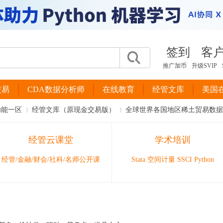
签到
客
推广加币
升级SVIP
交易
CDA数据分析师
在线教育
经管文库
美国
功能一区
经管文库（原现金交易版）
全球世界各国地区稀土贸易数据及说明
经管云课堂
学术培训
›
›
经管/金融/财会/社科/名师公开课
Stata 空间计量 SSCI Python