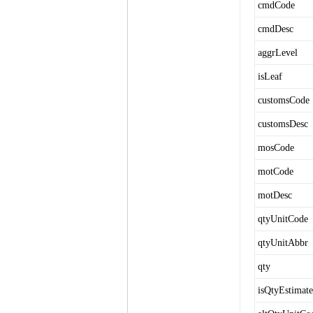
cmdCode
cmdDesc
aggrLevel
isLeaf
customsCode
customsDesc
mosCode
motCode
motDesc
qtyUnitCode
qtyUnitAbbr
qty
isQtyEstimat