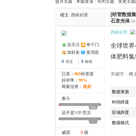
提升主题
|
本版置顶
|
关闭主题
|
变更主题
[经管数据集
楼主:
西岭好景
管
石发光体
[
西岭好景
全球世界
加关注
串个门
加好友
发消息
体肥料氯
0
3
关注
粉丝
已卖：
869
份资源
关键字：稀土贸
之
好评率：
99%
商家信誉：
良好
数据来源
泰斗
时间跨度
3%
区域跨度
还不是
VIP
/
贵宾
-
数据格式
威望
0
级