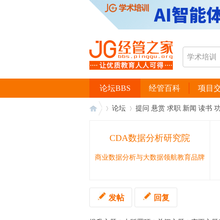
论坛BBS
经管百科
项目
论坛
提问 悬赏 求职 新闻 读书 
CDA数据分析研究院
经
›
›
商业数据分析与大数据领航教育品牌
发帖
回复