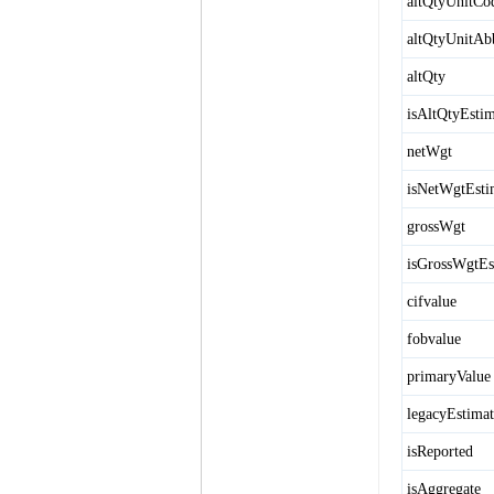
altQtyUnitCo
altQtyUnitAb
altQty
isAltQtyEsti
netWgt
isNetWgtEsti
grossWgt
isGrossWgtEs
cifvalue
fobvalue
primaryValue
legacyEstima
isReported
isAggregate