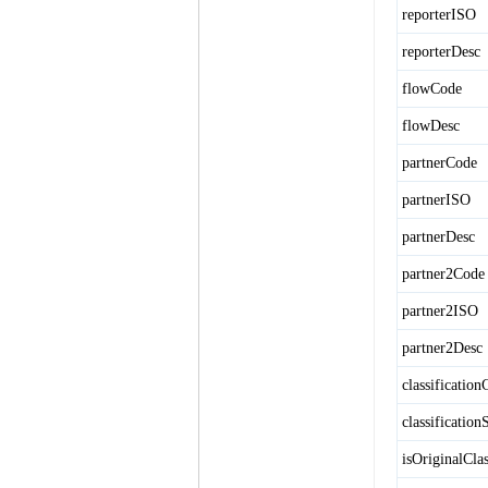
reporterISO
reporterDesc
flowCode
flowDesc
partnerCode
partnerISO
partnerDesc
partner2Code
partner2ISO
partner2Desc
classificatio
classificatio
isOriginalClas