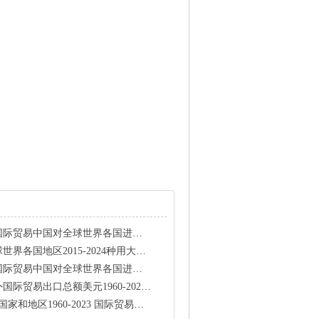
界各国进口出口加权平均关税AHS税率1992-2020
015-2024种用大豆青豆黄豆黑豆进出口国际贸易
界各国进口出口加权平均关税AHS税率1992-2020
出口总额美元1960-202501月度数据
贸易税（当前LCU）、GDP、总人口、土地面积含原始数据、插值填补、回归填补页签