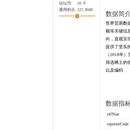
家
论坛币
10 个
通用积分
225.3048
数据简
学术水平
0 点
热心指数
4 点
世界贸易数
信用等级
0 点
额等关键信
经验
129970 点
向，直观呈
帖子
7651
提供了坚实
精华
0
（2018年
在线时间
1866 小时
注册时间
2025-1-20
筛选稀土的
最后登录
2026-8-6
以及编码
数据指
refYear
reporterCode