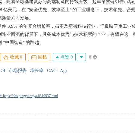
战，随着全球基建复苏与高端制造的持续升级，起重吊索链组件市场
亿美元，在
安全优先、效率至上
的工业理念下，技术领先、合
25
“
”
高质量方向发展。
组件
3.9%
的年复合增长率，虽不及新兴科技行业，但反映了重工业
制造业回流的背景下，具备成本优势与技术积累的企业，有望在这一
到
中国智造
的跨越。
“
”
点赞 0
0
收藏
0
回帖
GR
市场报告
增长率
CAG
Agr
tps://bbs.pinggu.org/a-8310937.html