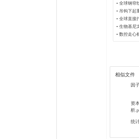
•
全球钢帘线市场
•
吊钩下起重装
•
全球直接拧入塑料
•
生物基尼龙纤
•
数控走心机
相似文件
因子
资
析.p
统计