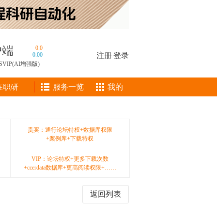
户端
0.0
0.00
注册
|
登录
SVIP(AI增强版)
在职研
服务一览
我的
贵宾：通行论坛特权+数据库权限
+案例库+下载特权
VIP：论坛特权+更多下载次数
+ccerdata数据库+更高阅读权限+……
返回列表