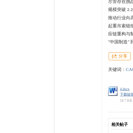
尽管存在挑
规模突破
2.
推动行业向
起重吊索链
应链重构与
中国制造
“
”
分享
关键词：
CA
4.docx
下载链接: ht
18.7 KB
相关帖子