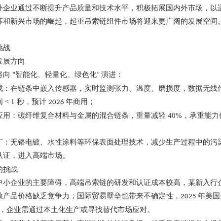
外企业通过不断提升产品质量和技术水平，积极拓展国内外市场，以
苏和新兴市场的崛起，起重吊索链组件市场将迎来更广阔的发展空间
挑战
发展方向
将向
智能化、轻量化、绿色化
演进：
“
”
成：在链条中嵌入传感器，实时监测张力、温度、磨损度，数据无线
间
< 1
秒，预计
年商用；
2026
应用：碳纤维复合材料与金属的混合链条，重量减轻
40%
，承重能力
广：无铬电镀、水性涂料等环保表面处理技术，减少生产过程中的污
认证，进入高端市场。
的挑战
中小企业的主要障碍，高端吊索链的研发和认证成本较高，某新入行
致产品价格缺乏竞争力；国际贸易壁垒也带来不确定性，
年美国
2025
，企业需通过本土化生产或寻找替代市场应对。