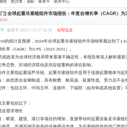
颜色
|
抢沙发
|
顶贴
|
显身卡
|
道具中心
门]
全球起重吊索链组件市场报告：年复合增长率（CAGR）为3.9
有奖]
能手
发表于 2025-7-23 17:34:39
|
AI写论文
的统计及预测，
年全球起重吊索链组件市场销售额达到了
rch
2024
1.6
增长率（
）为
（
）。
CAGR
3.9%
2025-2031
关税政策为全球经济格局带来显著不确定性，本报告将深入解析最新
竞争态势、区域经济联动及供应链重构的潜在影响。
组件主要指起重葫芦吊链。起重吊索链组件是用于连接起重物体与起
条：由优质合金钢制成，具有耐磨、耐高温、延展性低、受力后不会
配件：包括主环、中间主环、连接环、下端部（如吊钩或其他装置）
素主要包括以下：
建设需求增长
目：桥梁、建筑、港口等项目的增加，直接带动对起重设备及吊索链
东南亚、非洲等地区的基础设施建设加速，为吊索链组件提供广阔市