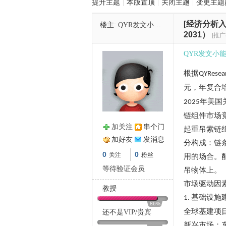
提升主题
|
本版置顶
|
关闭主题
|
变更主题
[经济分析入
楼主:
QYR发文小能手
管
2031）
[推广
QYR发文小
根据
QYResea
元，年复合
年美国
2025
链组件市场
加关注
串个门
起重吊索链
之
加好友
发消息
分构成：链
0
0
关注
粉丝
用的场合。
等待验证会员
吊物体上。
市场驱动因
教授
基础设施
1.
86%
全球基建项
还不是
VIP
/
贵宾
新兴市场：