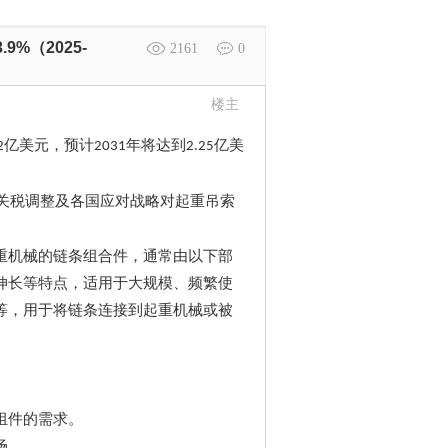
%（2025-
2161
0
楼主
亿美元，预计
年将达到
亿美
2
2031
2.25
关税调整及各国应对战略对起重吊索
重机械的链条组合件，通常由以下部
伸长等特点，适用于大规模、频繁使
等，用于将链条连接到起重机械或被
组件的需求。
场。