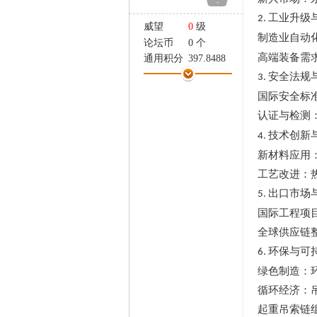
-
家
工业升级
2.
威望
0
级
制造业自动
论坛币
0 个
高端装备需
通用积分
397.8488
学术水平
0 点
安全法规
3.
热心指数
0 点
国际安全标
信用等级
0 点
认证与检测
经验
12400 点
技术创新
4.
帖子
791
精华
0
新材料应用
在线时间
249 小时
工艺改进：
注册时间
2024-9-29
出口市场
5.
最后登录
2026-8-5
国际工程项
全球供应链
环保与可
6.
绿色制造：
循环经济：
起重吊索链