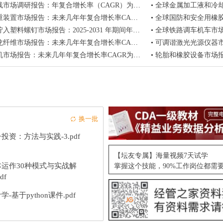
调研报告：年复合增长率（CAGR）为5.5%（2025-2031）
•
全球金属加工液和冷却剂市场报告：2
置市场报告：未来几年年复合增长率CAGR为4.7%
•
全球国防和安全用橡胶履带市场报告：年复
螺钉市场报告：2025-2031 年期间年复合增长率（CAGR）为 5.6%
•
全球铁路调车机车市场报告：2025
维市场报告：未来几年年复合增长率CAGR为15.2%
•
可调谐激光光源仪器市场报告
市场报告：未来几年年复合增长率CAGR为4.8%
•
轮胎和橡胶设备市场报告：
换一批
投资：方法与实践-3.pdf
【坛友专属】海量视频7天试学
本运作30种模式与实战解
掌握这个技能，90%工作岗位都需
df
学-基于python课件.pdf