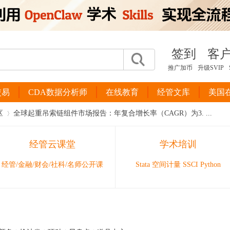
签到
客
推广加币
升级SVIP
交易
CDA数据分析师
在线教育
经管文库
美国
区
全球起重吊索链组件市场报告：年复合增长率（CAGR）为3. ...
经管云课堂
学术培训
›
经管/金融/财会/社科/名师公开课
Stata 空间计量 SSCI Python