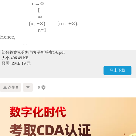
n→∞
[
∞
(α, +∞) = [rn , +∞).
n=1
Hence,
...
部分答案实分析与复分析答案1-6.pdf
大小:406.49 KB
只需: RMB 19 元
马上下载
点赞 0
0