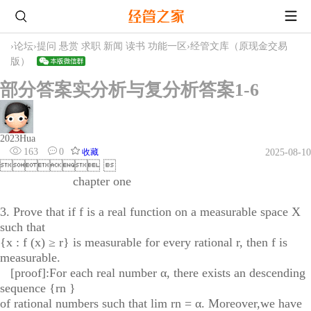
›
论坛
›
提问 悬赏 求职 新闻 读书 功能一区
›
经管文库（原现金交易
版）
部分答案实分析与复分析答案1-6
2023Hua
163
0
收藏
2025-08-10
 
chapter one
3. Prove that if f is a real function on a measurable space X
such that
{x : f (x) ≥ r} is measurable for every rational r, then f is
measurable.
[proof]:For each real number α, there exists an descending
sequence {rn }
of rational numbers such that lim rn = α. Moreover,we have