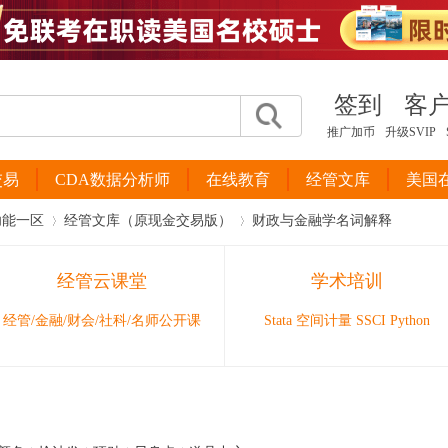
签到
客
推广加币
升级SVIP
交易
CDA数据分析师
在线教育
经管文库
美国
功能一区
经管文库（原现金交易版）
财政与金融学名词解释
经管云课堂
学术培训
›
›
经管/金融/财会/社科/名师公开课
Stata 空间计量 SSCI Python