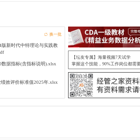
换一批
24版新时代中特理论与实践教
df
【坛友专属】海量视频7天试学
10数据指标(含指标说明).xlsx
掌握这个技能，90%工作岗位都需
绩效评价标准值2025年.xlsx