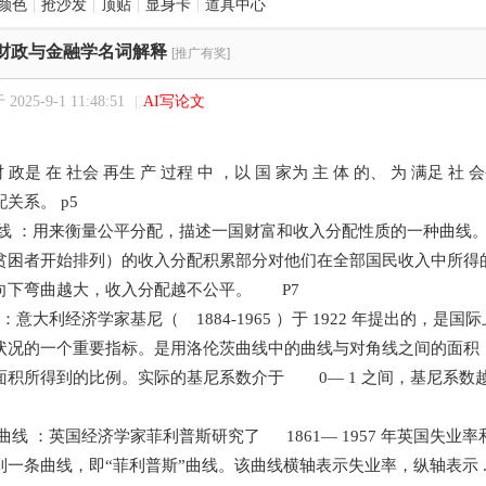
颜色
|
抢沙发
|
顶贴
|
显身卡
|
道具中心
财政与金融学名词解释
[推广有奖]
025-9-1 11:48:51
|
AI写论文
财 政是 在 社会 再生 产 过程 中 ，以 国 家为 主 体 的、 为 满足 社 
关系。 p5
茨曲线 ：用来衡量公平分配，描述一国财富和收入分配性质的一种曲线
困者开始排列）的收入分配积累部分对他们在全部国民收入中所得
下弯曲越大，收入分配越不公平。 P7
数 ：意大利经济学家基尼（ 1884-1965 ）于 1922 年提出的，
况的一个重要指标。是用洛伦茨曲线中的曲线与对角线之间的面积
积所得到的比例。实际的基尼系数介于 0— 1 之间，基尼系数
斯曲线 ：英国经济学家菲利普斯研究了 1861— 1957 年英国失
条曲线，即“菲利普斯”曲线。该曲线横轴表示失业率，纵轴表示 ..