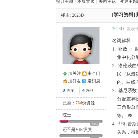
提升主题
|
本版置顶
|
关闭主题
|
变更主题
[学习资料]
楼主:
2023D
管
2023D
发表于 2
名词解释：
1. 财政 ： 
集中化分配
2. 洛伦
加关注
串个门
民（从最贫
之
加好友
发消息
的。曲线向
0
4
3. 基尼系
关注
粉丝
分配差异状
已卖：
764
份资源
三角形总面
院士
等。 P8
4. 菲利普
19%
还不是
VIP
/
贵宾
关系，得到一