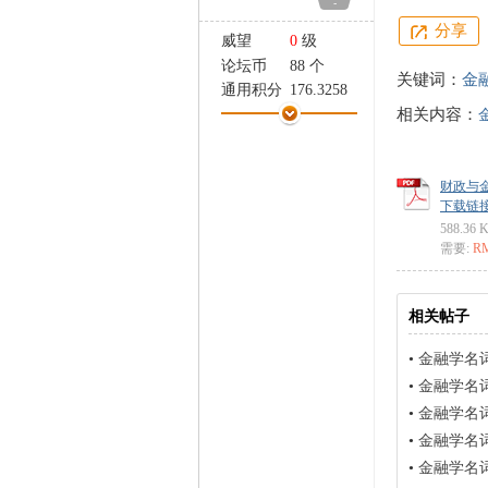
-
家
分享
威望
0
级
论坛币
88 个
关键词：
金
通用积分
176.3258
相关内容：
学术水平
18 点
热心指数
32 点
信用等级
14 点
财政与金
经验
45198 点
下载链接: ht
帖子
1839
588.36 
精华
0
需要:
R
在线时间
1282 小时
注册时间
2022-12-1
最后登录
2026-7-8
相关帖子
•
金融学名
•
金融学名
•
金融学名
•
金融学名
•
金融学名