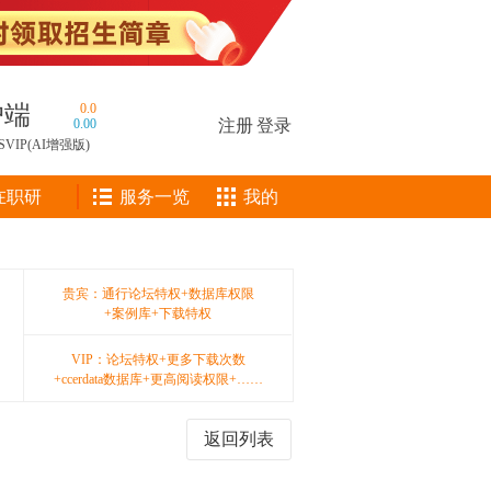
户端
0.0
0.00
注册
|
登录
SVIP(AI增强版)
在职研
服务一览
我的
贵宾：通行论坛特权+数据库权限
+案例库+下载特权
VIP：论坛特权+更多下载次数
+ccerdata数据库+更高阅读权限+……
返回列表