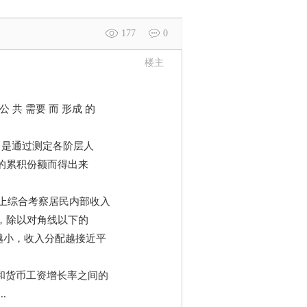
177
0
楼主
会公 共 需要 而 形成 的
。是通过测定各阶层人
的累积份额而得出来
是国际上综合考察居民内部收入
，除以对角线以下的
越小，收入分配越接近平
业率和货币工资增长率之间的
.