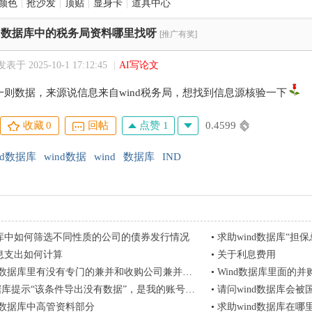
颜色
|
抢沙发
|
顶贴
|
显身卡
|
道具中心
nd数据库中的税务局资料哪里找呀
[推广有奖]
发表于 2025-10-1 17:12:45
|
AI写论文
一则数据，来源说信息来自wind税务局，想找到信息源核验一下
点赞 1
0.4599
收藏
0
回帖
nd数据库
wind数据
wind
数据库
IND
数据库中如何筛选不同性质的公司的债券发行情况
•
求助wind数据库“担保总
息支出如何计算
•
关于利息费用
d数据库里有没有专门的兼并和收购公司兼并前和兼并后的股价
•
Wind数据库里面的
提示“该条件导出没有数据”，是我的账号问题还是操作问题？有图
•
请问wind数据库会
nd数据库中高管资料部分
•
求助wind数据库在