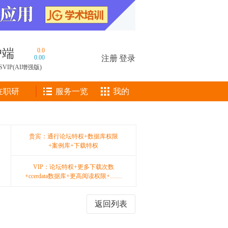
户端
0.0
0.00
注册
|
登录
SVIP(AI增强版)
在职研
服务一览
我的
贵宾：通行论坛特权+数据库权限
+案例库+下载特权
VIP：论坛特权+更多下载次数
+ccerdata数据库+更高阅读权限+……
返回列表