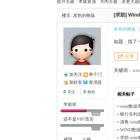
提升主题
|
本版置顶
|
关闭主题
|
变更主题
[求助]
Wi
楼主:
发热的晚饭
管
发热的晚饭
如题，找了
分享
关键词：
wi
加关注
串个门
之
加好友
发消息
0
0
关注
粉丝
相关帖子
学前班
•
wind
•
银行非利
60%
还不是
VIP
/
贵宾
•
请教 win
-
•
WIND数据库
•
求助 wi
威望
0
级