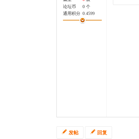
家
论坛币
0 个
通用积分
0.4599
学术水平
0 点
热心指数
0 点
信用等级
0 点
经验
30 点
帖子
1
精华
0
在线时间
2 小时
注册时间
2025-9-10
最后登录
2025-12-1
发帖
回复