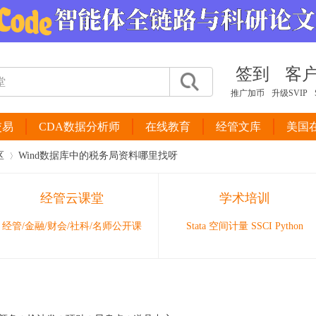
签到
客
推广加币
升级SVIP
交易
CDA数据分析师
在线教育
经管文库
美国
区
Wind数据库中的税务局资料哪里找呀
经管云课堂
学术培训
›
经管/金融/财会/社科/名师公开课
Stata 空间计量 SSCI Python