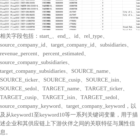
相关字段包括：start_、end_、id、rel_type、
source_company_id、target_company_id、subsidiaries、
revenue_percent、percent_estimated、
source_company_subsidiaries、
target_company_subsidiaries、SOURCE_name、
SOURCE_ticker、SOURCE_cusip、SOURCE_isin、
SOURCE_sedol、TARGET_name、TARGET_ticker、
TARGET_cusip、TARGET_isin、TARGET_sedol、
source_company_keyword、target_company_keyword，以
及从keyword1至keyword10等一系列关键词变量，用于描
述企业和其供应链上下游伙伴之间的关联特征与属性信
息。