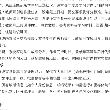
作。系统应能记录学生的出勤状况、课堂参与度及学习进度，辅助教
理：
教师可创建作业任务，设定截止日期、提交要求及评分标准。学
查看批改结果与评语反馈。系统还需具备作业完成率统计功能，帮助
理：
教师可上传课件PPT、教案文档、参考资料等学习材料，设置访
习，促进知识巩固。
系统内置留言交流模块，支持学生向教师提问，教师可在线回复，形
疑问。
功能：
系统应对学生成绩分布、作业完成时长、登录频率等学习行为
供灵活的查询入口，满足教师按班级、课程、时间段等维度检索数据
需求
系统需具备高并发处理能力，确保在大量用户（如全校师生）同时访
、文件上传下载、批量提交等高频场景下不出现明显延迟。
：
所有敏感信息（如个人身份信息、成绩记录）均需进行加密存储与
控制机制，区分管理员、教师、学生等不同用户角色的操作权限，确
计