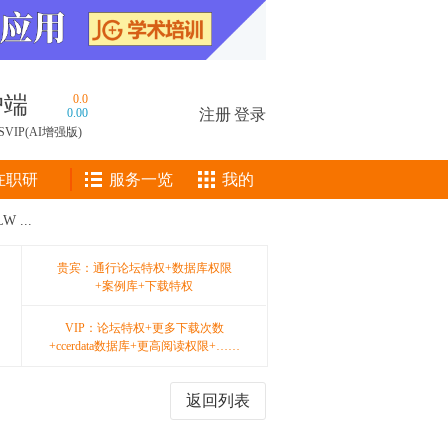
户端
0.0
0.00
注册
|
登录
SVIP(AI增强版)
在职研
服务一览
我的
...
贵宾：通行论坛特权+数据库权限
+案例库+下载特权
VIP：论坛特权+更多下载次数
+ccerdata数据库+更高阅读权限+……
返回列表