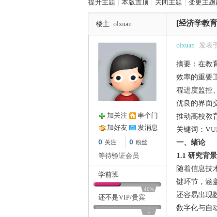
提升主题
|
本版置顶
|
关闭主题
|
变更主题
[经济学教育
楼主:
olxuan
管
olxuan
发表于 2
摘要：在教
效率的重要
程进度监控
优良的界面
加关注
串个门
推动高校教
之
加好友
发消息
关键词：V
0
0
一、绪论
关注
粉丝
1.1 研究背
等待验证会员
随着信息技
学前班
键环节，涵
40%
还容易出现
还不是
VIP
/
贵宾
数字化与自
-