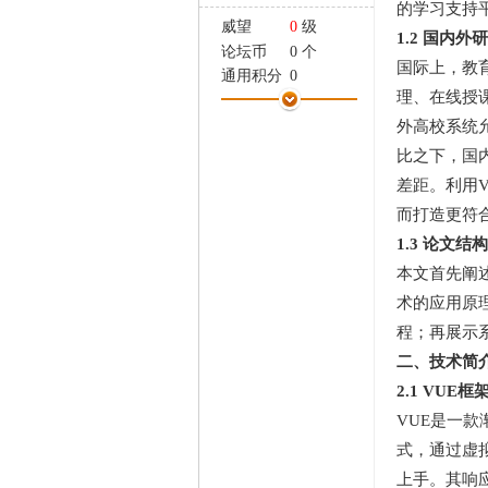
的学习支持
家
威望
0
级
1.2 国内外
论坛币
0 个
国际上，教
通用积分
0
理、在线授
学术水平
0 点
热心指数
0 点
外高校系统
信用等级
0 点
比之下，国
经验
20 点
差距。利用
帖子
1
而打造更符
精华
0
1.3 论文结
在线时间
0 小时
注册时间
2018-3-26
本文首先阐
最后登录
2018-3-26
术的应用原
程；再展示
二、技术简
2.1 VUE
VUE是一款
式，通过虚
上手。其响