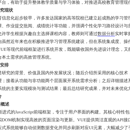
平台，有助于提升整体教学质量与学习体验，对推进高校教育管理现
研究现状
育信息化起步较早，许多发达国家的高等院校已建立起成熟的学习管
课、作业提交批阅、成绩统计等功能，并强调个性化学习路径设计与
允许学生根据兴趣自主选择课程内容，教师则可通过
数据分析
实时掌
内虽然近年来也在积极推进学习管理系统建设，但在系统集成度、操
VUE等现代前端框架进行系统开发，既能吸收国外先进设计理念，又
合本土需求的高效管理系统。
构安排
述研究的背景、价值及国内外发展状况；随后介绍所采用的核心技术，
理；接着从功能与非功能两个层面展开系统需求分析；之后详细描述
系统的主要实现模块与测试结果；最后总结研究成果，并对未来优化
介
框架概述
渐进式的JavaScript前端框架，专注于用户界面的构建。其核心特
拟DOM机制实现高效的页面渲染与更新。VUE提供简洁直观的API
应式系统能够自动侦测数据变化并同步刷新对应UI元素，大幅减少了