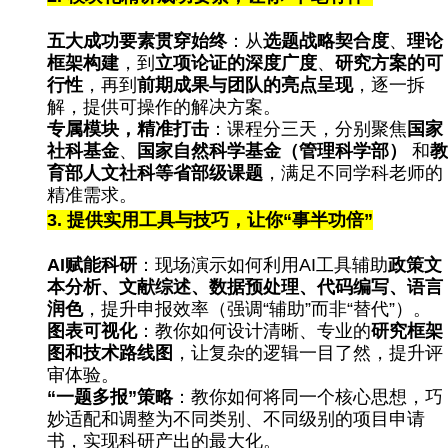
五大成功要素贯穿始终
​：从​
选题战略契合度
​、​
理论
框架构建
​，到​
立项论证的深度广度
​、​
研究方案的可
行性
​，再到​
前期成果与团队的亮点呈现
​，逐一拆
解，提供可操作的解决方案。
专属模块，精准打击
​：课程分三天，分别聚焦​
国家
社科基金
​、​
国家自然科学基金（管理科学部）
​ 和​
教
育部人文社科等省部级课题
​，满足不同学科老师的
精准需求。
3.
提供实用工具与技巧，让你“事半功倍”
AI
赋能科研
​：现场演示如何利用AI工具辅助​
政策文
本分析、文献综述、数据预处理、代码编写、语言
润色
​，提升申报效率（强调“辅助”而非“替代”）。
图表可视化
​：教你如何设计清晰、专业的​
研究框架
图和技术路线图
​，让复杂的逻辑一目了然，提升评
审体验。
“
一题多报”策略
​：教你如何将同一个核心思想，巧
妙适配和调整为不同类别、不同级别的项目申请
书，实现科研产出的最大化。