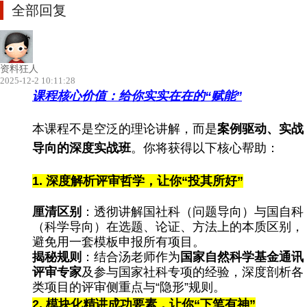
全部回复
资料狂人
2025-12-2 10:11:28
课程核心价值：给你实实在在的“赋能”
本课程不是空泛的理论讲解，而是​
案例驱动、实战
导向的深度实战班
​。你将获得以下核心帮助：​
1.
深度解析评审哲学，让你“投其所好”
厘清区别
​：透彻讲解国社科（问题导向）与国自科
（科学导向）在选题、论证、方法上的本质区别，
避免用一套模板申报所有项目。
揭秘规则
​：结合汤老师作为​
国家自然科学基金通讯
评审专家
​及参与国家社科专项的经验，深度剖析各
类项目的评审侧重点与“隐形”规则。
2.
模块化精讲成功要素，让你“下笔有神”