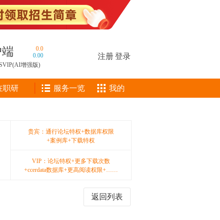
户端
0.0
0.00
注册
|
登录
SVIP(AI增强版)
在职研
服务一览
我的
贵宾：通行论坛特权+数据库权限
+案例库+下载特权
VIP：论坛特权+更多下载次数
+ccerdata数据库+更高阅读权限+……
返回列表