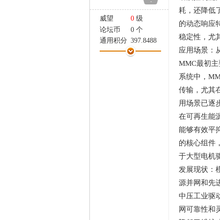
-
家
耗，还降低
威望
0
级
的动态响应
论坛币
0 个
稳定性，尤
通用积分
397.8488
应用场景：
学术水平
0 点
热心指数
0 点
MMC
最初主
信用等级
0 点
系统中，
MM
经验
12400 点
传输，尤其
帖子
791
用场景已逐
精华
0
在可再生能
在线时间
249 小时
注册时间
2024-9-29
能够有效平
最后登录
2026-8-5
的核心组件
于大型电机
发展现状：
源并网和先
中压工业驱
网可靠性和