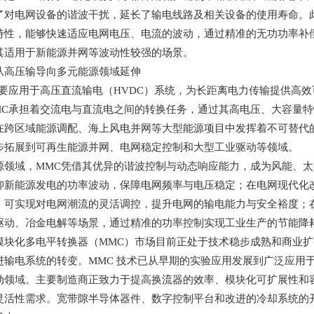
了对电网设备的谐波干扰，延长了输电线路及相关设备的使用寿命。
特性，能够快速适应电网电压、电流的波动，通过精准的无功功率补
其适用于新能源并网等波动性较强的场景。
从高压输导向多元能源领域延伸
要应用于高压直流输电（
HVDC
）系统，为长距离电力传输提供高效
C
承担着交流电与直流电之间的转换任务，通过其高电压、大容量特
在跨区域能源调配、海上风电并网等大型能源项目中发挥着不可替代
步拓展到可再生能源并网、电网稳定控制和大型工业驱动等领域。
源领域，
MMC
凭借其优异的谐波控制与动态响应能力，成为风能、太
抑新能源发电的功率波动，保障电网频率与电压稳定；在电网现代化
，可实现对电网潮流的灵活调控，提升电网的输电能力与安全裕度；
驱动、冶金电解等场景，通过精准的功率控制实现工业生产的节能降
模块化多电平转换器（
MMC
）市场目前正处于技术稳步成熟和商业扩
进输电系统的转变。
MMC
技术已从早期的实验应用发展到广泛应用
动领域。主要制造商正致力于提高换流器的效率、模块化可扩展性和
灵活性需求。宽带隙半导体器件、数字控制平台和改进的冷却系统的