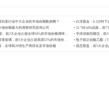
得到某行业中大企业的市场份额数据啊？
•
白泽霸金：8.2沙特下调油价
市场份额最大的调查研究咨询公司
•
32.768 kHz晶振，前7大
，前2大企业占据全球94%的市场份额调研数据（2023）
•
半球谐振陀螺仪，前3大企业占
璃，前5大企业占据美国55%的市场份额调研数据（2023）
•
电子级正硅酸乙酯（TEOS），20
器，全球前20强生产商排名及市场份额
•
固态硬盘，前5大企业占据全