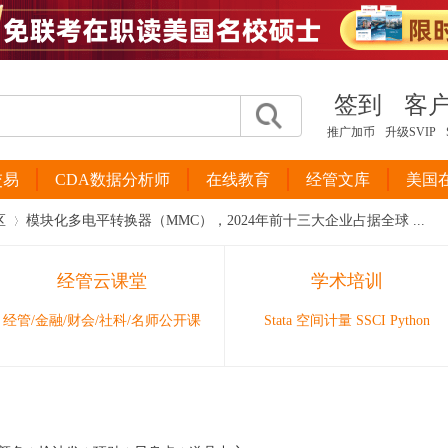
签到
客
推广加币
升级SVIP
交易
CDA数据分析师
在线教育
经管文库
美国
区
模块化多电平转换器（MMC），2024年前十三大企业占据全球 ...
经管云课堂
学术培训
›
经管/金融/财会/社科/名师公开课
Stata 空间计量 SSCI Python