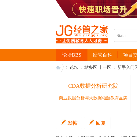
论坛BBS
经管百科
项目
论坛
站务区 十一区
新手入门
CDA数据分析研究院
经
›
›
›
商业数据分析与大数据领航教育品牌
发帖
回复