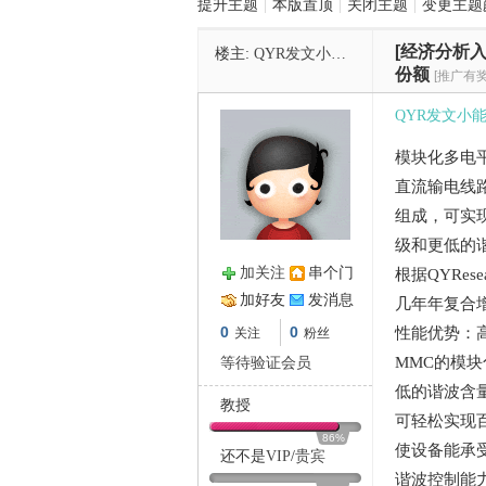
提升主题
|
本版置顶
|
关闭主题
|
变更主题
[经济分析入
楼主:
QYR发文小能手
管
份额
[推广有奖
QYR发文小
模块化多电
直流输电线
组成，可实
级和更低的
加关注
串个门
根据
QYRese
之
加好友
发消息
几年年复合
0
0
性能优势：
关注
粉丝
MMC
的模块
等待验证会员
低的谐波含
教授
可轻松实现
86%
使设备能承
还不是
VIP
/
贵宾
谐波控制能