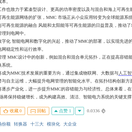
成本。
工作也致力于紧凑型设计、更高的功率密度以及与混合和海上可再生
可再生能源网络的扩张，
MMC
市场正从小众应用转变为全球能源系
与可再生能源的融合
风能和太阳能等可再生能源的日益普及，推动了
管理到电网中。
数字化
智能电网和数字化的兴起，推动了
MMC
的部署，以实现先进
电网稳定性和运行效率。
管理
MMC
设计中的创新，例如混合和混合单元拓扑，正在提高容错
换系统。
将成为
MMC
技术发展的重要方向，通过集成物联网、大数据与
人工智
警与自主运维，大幅提升电网管理的智能化水平。在拓扑结构创新方
将逐步产业化，进一步提升
MMC
的容错能力与经济性。总体来看，在
场将保持稳健增长，成为构建高效、清洁、智能电力系统的关键支撑
点赞 1
0.0336
收藏
0
回帖
场份额
转换器
十三大
模块化
大企业