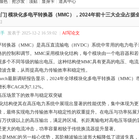
颜色
|
抢沙发
|
顶贴
|
显身卡
|
道具中心
门]
模块化多电平转换器（MMC），2024年前十三大企业占据全球
]
能手
发表于 2025-12-2 16:59:02
|
AI写论文
平转换器（
MMC
）是高压直流输电（
HVDC
）系统中常用的电力电子
路的控制和调节。
MMC
采用模块化结构，每个模块由一个电容器和若
现多个不同等级的输出电压。这种结构使
MMC
具有更高的电压、电流
谐波含量，从而提高电力传输效率和稳定性。
arch
最新调研报告显示，
2
0
24
年全球
模块化多电平转换器（
MMC
）
增长率
CAGR
为
7.12%。
高压场景下的效率与稳定双突破
化结构使其在高压电力系统中展现出显著的性能优势，集中体现为更
量，最终实现电力传输效率与稳定性的双重提升。在电压与功率拓展
百万伏级以上的高压输出，满足跨区域、长距离输电对高电压等级的
受更大的电流冲击，功率容量相较于传统换流器提升显著。
力是
MMC
的另一核心优势，其阶梯波输出波形大幅降低了谐波失真，