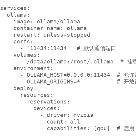
services:

  ollama:

    image: ollama/ollama

    container_name: ollama

    restart: unless-stopped

    ports:

      - "11434:11434"  # 默认通信端口

    volumes:

      - /data/ollama:/root/.ollama  #
    environment:

      - OLLAMA_HOST=0.0.0.0:11434  # 
      - OLLAMA_ORIGINS=*          
    deploy:

      resources:

        reservations:

          devices:

            - driver: nvidia

              count: all
