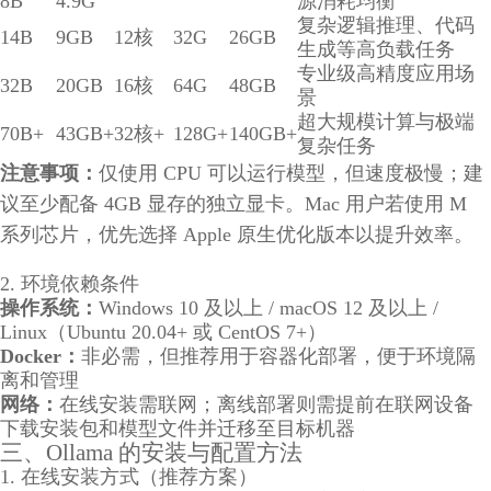
8B
4.9G
源消耗均衡
复杂逻辑推理、代码
14B
9GB
12核
32G
26GB
生成等高负载任务
专业级高精度应用场
32B
20GB
16核
64G
48GB
景
超大规模计算与极端
70B+
43GB+
32核+
128G+
140GB+
复杂任务
注意事项：
仅使用 CPU 可以运行模型，但速度极慢；建
议至少配备 4GB 显存的独立显卡。Mac 用户若使用 M
系列芯片，优先选择 Apple 原生优化版本以提升效率。
2. 环境依赖条件
操作系统：
Windows 10 及以上 / macOS 12 及以上 /
Linux（Ubuntu 20.04+ 或 CentOS 7+）
Docker：
非必需，但推荐用于容器化部署，便于环境隔
离和管理
网络：
在线安装需联网；离线部署则需提前在联网设备
下载安装包和模型文件并迁移至目标机器
三、Ollama 的安装与配置方法
1. 在线安装方式（推荐方案）