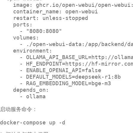
    image: ghcr.io/open-webui/open-webui:
    container_name: open-webui

    restart: unless-stopped

    ports:

      - "8080:8080"

    volumes:

      - ./open-webui-data:/app/backend/da
    environment:

      - OLLAMA_API_BASE_URL=http://ollama
      - HF_ENDPOINT=https://hf-mirror.com
      - ENABLE_OPENAI_API=false

      - DEFAULT_MODELS=deepseek-r1:8b

      - RAG_EMBEDDING_MODEL=bge-m3

    depends_on:

启动服务命令：
docker-compose up -d