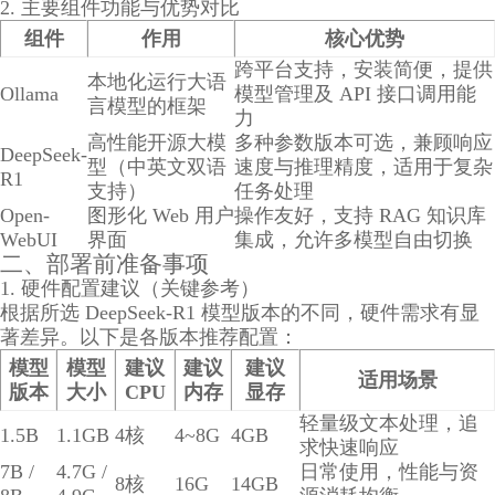
2. 主要组件功能与优势对比
组件
作用
核心优势
跨平台支持，安装简便，提供
本地化运行大语
Ollama
模型管理及 API 接口调用能
言模型的框架
力
高性能开源大模
多种参数版本可选，兼顾响应
DeepSeek-
型（中英文双语
速度与推理精度，适用于复杂
R1
支持）
任务处理
Open-
图形化 Web 用户
操作友好，支持 RAG 知识库
WebUI
界面
集成，允许多模型自由切换
二、部署前准备事项
1. 硬件配置建议（关键参考）
根据所选 DeepSeek-R1 模型版本的不同，硬件需求有显
著差异。以下是各版本推荐配置：
模型
模型
建议
建议
建议
适用场景
版本
大小
CPU
内存
显存
轻量级文本处理，追
1.5B
1.1GB
4核
4~8G
4GB
求快速响应
7B /
4.7G /
日常使用，性能与资
8核
16G
14GB