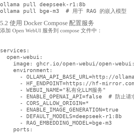
ollama pull deepseek-r1:8b

ollama pull bge-m3  # 用于 RAG 的嵌入模型
5.2 使用 Docker Compose 配置服务
添加 Open WebUI 服务到 compose 文件中：
services:

  open-webui:

    image: ghcr.io/open-webui/open-webui:
    environment:

      - OLLAMA_API_BASE_URL=http://ollama
      - HF_ENDPOINT=https://hf-mirror.com
      - WEBUI_NAME="私有化LLM服务"

      - ENABLE_OPENAI_API=false  # 防止请
      - CORS_ALLOW_ORIGIN=*

      - ENABLE_IMAGE_GENERATION=true

      - DEFAULT_MODELS=deepseek-r1:8b

      - RAG_EMBEDDING_MODEL=bge-m3

    ports:
