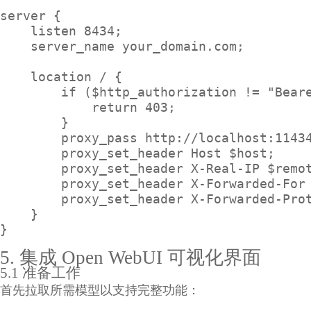
server {

    listen 8434;

    server_name your_domain.com;

    location / {

        if ($http_authorization != "Beare
            return 403;

        }

        proxy_pass http://localhost:11434
        proxy_set_header Host $host;

        proxy_set_header X-Real-IP $remot
        proxy_set_header X-Forwarded-For 
        proxy_set_header X-Forwarded-Prot
    }

}
5. 集成 Open WebUI 可视化界面
5.1 准备工作
首先拉取所需模型以支持完整功能：