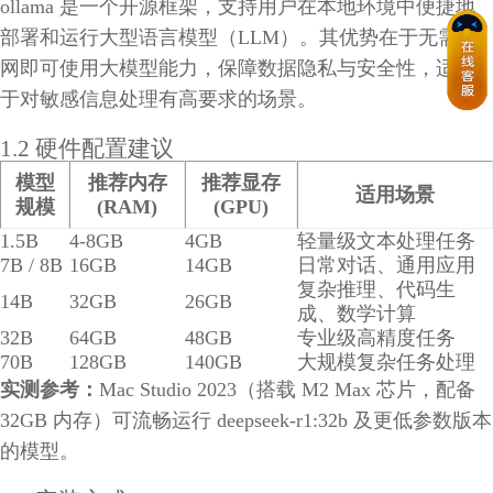
ollama 是一个开源框架，支持用户在本地环境中便捷地
部署和运行大型语言模型（LLM）。其优势在于无需联
网即可使用大模型能力，保障数据隐私与安全性，适用
于对敏感信息处理有高要求的场景。
1.2 硬件配置建议
模型
推荐内存
推荐显存
适用场景
规模
(RAM)
(GPU)
1.5B
4-8GB
4GB
轻量级文本处理任务
7B / 8B
16GB
14GB
日常对话、通用应用
复杂推理、代码生
14B
32GB
26GB
成、数学计算
32B
64GB
48GB
专业级高精度任务
70B
128GB
140GB
大规模复杂任务处理
实测参考：
Mac Studio 2023（搭载 M2 Max 芯片，配备
32GB 内存）可流畅运行 deepseek-r1:32b 及更低参数版本
的模型。