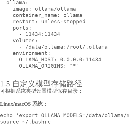
  ollama:

    image: ollama/ollama

    container_name: ollama

    restart: unless-stopped

    ports:

      - 11434:11434

    volumes:

      - /data/ollama:/root/.ollama

    environment:

      OLLAMA_HOST: 0.0.0.0:11434

1.5 自定义模型存储路径
可根据系统类型设置模型保存目录：
Linux/macOS 系统：
echo 'export OLLAMA_MODELS=/data/ollama/m
source ~/.bashrc