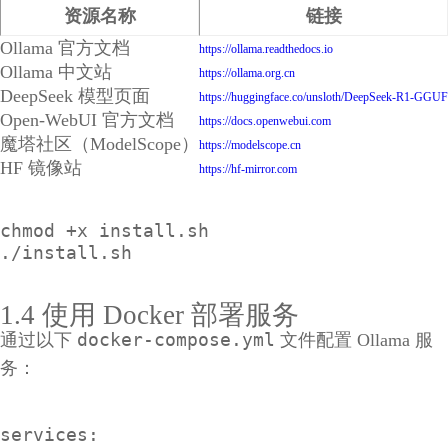
资源名称
链接
Ollama 官方文档
https://ollama.readthedocs.io
Ollama 中文站
https://ollama.org.cn
DeepSeek 模型页面
https://huggingface.co/unsloth/DeepSeek-R1-GGUF
Open-WebUI 官方文档
https://docs.openwebui.com
魔塔社区（ModelScope）
https://modelscope.cn
HF 镜像站
https://hf-mirror.com
chmod +x install.sh

1.4 使用 Docker 部署服务
docker-compose.yml
通过以下
文件配置 Ollama 服
务：
services:
