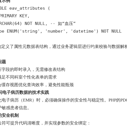
置示例
BLE eav_attributes (

PRIMARY KEY,

RCHAR(64) NOT NULL, -- 如“血压”

pe ENUM('string', 'number', 'datetime') NOT NULL

语句定义了属性元数据表结构，通过业务逻辑层进行约束校验与数据解
问题
新字段的即时录入，无需修改表结构
满足不同科室个性化表单的需求
合缓存视图优化查询效率，避免性能瓶颈
访问电子病历数据的技术实践
电子病历（EMR）时，必须确保操作的安全性与稳定性。PHP的PD
护敏感患者信息。
的安全机制
位符可提升代码清晰度，并实现参数的安全绑定：