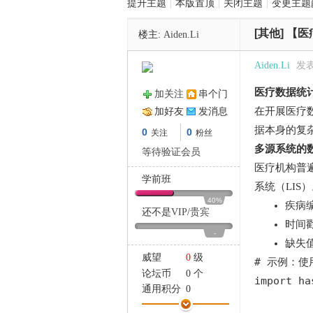
提升主题
|
本版置顶
|
关闭主题
|
变更主题
[其他]
【医
楼主:
Aiden.Li
管
Aiden.Li
发表于
医疗数据统
加关注
串个门
在开展医疗
加好友
发消息
据本身的复
0
0
关注
粉丝
多源系统的
等待验证会员
医疗机构普
学前班
之
系统（LI
40%
疾病编
还不是
VIP
/
贵宾
时间戳
-
缺失
威望
0
级
# 示例：使用
论坛币
0 个
import has
通用积分
0
学术水平
0 点