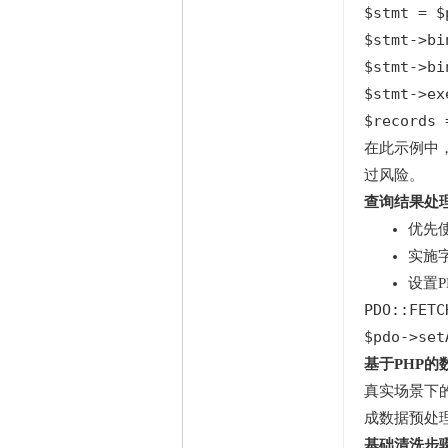
$stmt = $
$stmt->bi
$stmt->bi
$stmt->ex
$records 
在此示例中，`
过风险。
查询结果处
优先
实施
设置
PDO::FETC
$pdo->set
基于PHP
真实场景下
成数据预处
基础清洗步