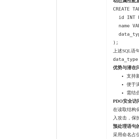
动态属性配
CREATE TA
  id INT 
  name VA
  data_ty
);
上述SQL
data_type
优势与潜在
支持
便于
需结
PDO安全
在读取结构化
入攻击，保
预处理语句
采用命名占