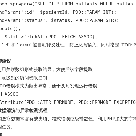
pdo->prepare("SELECT * FROM patients WHERE patient
ndParam(':id', $patientId, PDO::PARAM_INT);

ndParam(':status', $status, PDO::PARAM_STR);

ecute();

= $stmt->fetchAll(PDO::FETCH_ASSOC);
:id` 和 `:status` 被自动转义处理，防止恶意输入。同时指定 `PDO:
理建议
使用关联数组形式获取结果，方便后续字段提取
字段级别的访问权限控制
PDO错误模式为抛出异常，便于及时发现运行错误
H_ASSOC
Attribute(PDO::ATTR_ERRMODE, PDO::ERRMODE_EXCEPTIO
的数据清洗与异常检测流程
的医疗数据常含有缺失项、格式错误或极端数值。利用PHP强大的字
理任务。
骤