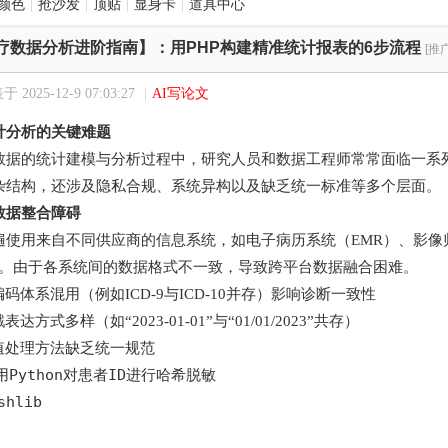
颜色
|
抢沙发
|
顶贴
|
显身卡
|
道具中心
疗数据分析进阶指南】：用PHP构建精准统计报表的6步流程
[推
 2025-12-9 07:03:27
|
AI写论文
计分析的关键难题
数据的统计建模与分析过程中，研究人员和数据工程师常常面临一系
杂结构，还涉及隐私合规、系统异构以及缺乏统一标准等多个层面。
数据整合障碍
遍使用来自不同供应商的信息系统，如电子病历系统（EMR）、影像归
S）。由于各系统间的数据格式不一致，导致跨平台数据融合困难。
码体系混用（例如ICD-9与ICD-10并存）影响诊断一致性
表达方式多样（如“2023-01-01”与“01/01/2023”共存）
值处理方法缺乏统一规范
Python对患者ID进行哈希脱敏

hlib
