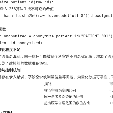
mize_patient_id(raw_id):

用SHA-256算法生成不可逆哈希值

n hashlib.sha256(raw_id.encode('utf-8')).hexdigest(
数

d_anonymized = anonymize_patient_id("PATIENT_001")

ient_id_anonymized)
准化程度不足
术语命名混乱，同一指标可能被多个科室以不同名称记录，增加了语
加剧了建模前的数据准备负担。
估与控制机制
遍存在录入错误、字段空缺或测量偏差等问题。为量化数据可靠性，
描述
核心字段为空的比例
<
同一患者多次登记的比例
<
超出医学合理范围的数值占比
<
疗数据]