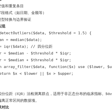
空值和重复条目
字段格式（如日期、金额等）
类型转换与边界验证
实现
detectOutliers($data, $threshold = 1.5) {

an = median($data);

 = iqr($data); // 四分位距

r = $median - $threshold * $iqr;

r = $median + $threshold * $iqr;

n array_filter($data, function($x) use ($lower, $up
eturn $x < $lower || $x > $upper;

分位距（IQR）法检测离群点，适用于非正态分布的临床指标。$thres
偏离正常区间的数据项。
果对比