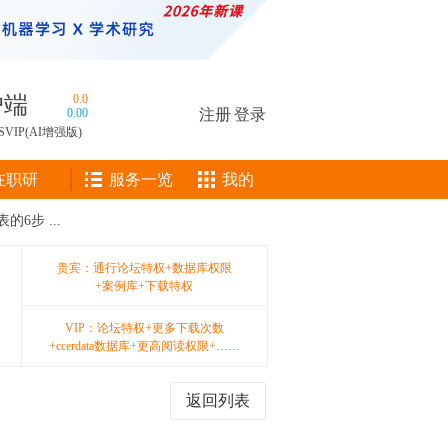
户端
0.0
0.00
注册
|
登录
SVIP(AI增强版)
在职研
服务一览
我的
6步 ...
贵宾：通行论坛特权+数据库权限
+案例库+下载特权
VIP：论坛特权+更多下载次数
+ccerdata数据库+更高阅读权限+……
返回列表