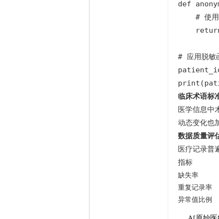
def anony
家
热心指数
0 点
信用等级
0 点
    # 使
经验
20 点
    retur
帖子
1
精华
0
# 应用脱敏函
在线时间
0 小时
patient_i
注册时间
2018-8-6
最后登录
2018-8-6
print(pat
临床术语标
医学信息中
动态变化也
数据质量评
医疗记录普
指标
缺失率
重复记录率
异常值比例
A[原始医