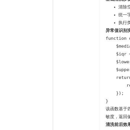
清除
统一
执行
异常值识别
function 
    $medi
    $iqr
    $lowe
    $uppe
    retur
        r
    });

}
该函数基于四
敏度，返回
清洗前后效