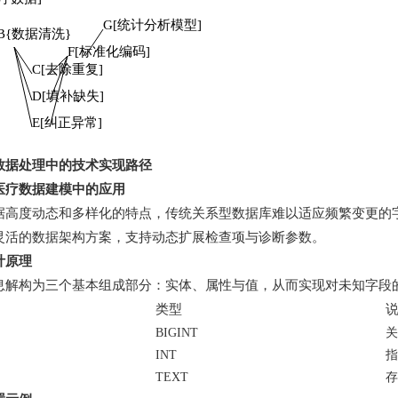
G[统计分析模型]
B{数据清洗}
F[标准化编码]
C[去除重复]
D[填补缺失]
E[纠正异常]
疗数据处理中的技术实现路径
在医疗数据建模中的应用
据高度动态和多样化的特点，传统关系型数据库难以适应频繁变更的字段
灵活的数据架构方案，支持动态扩展检查项与诊断参数。
计原理
息解构为三个基本组成部分：实体、属性与值，从而实现对未知字段
类型
BIGINT
关
INT
指
TEXT
存