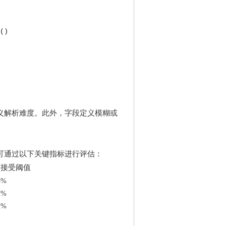
)

义解析难度。此外，字段定义模糊或
可通过以下关键指标进行评估：
可接受阈值
5%
1%
2%