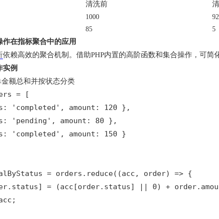
清洗前
1000
92
85
5
操作在指标聚合中的应用
析
依赖高效的聚合机制。借助PHP内置的高阶函数和集合操作，可简
作实例
单金额总和并按状态分类

ers = [

s: 'completed', amount: 120 },

s: 'pending', amount: 80 },

s: 'completed', amount: 150 }

alByStatus = orders.reduce((acc, order) => {

er.status] = (acc[order.status] || 0) + order.amoun
cc;
