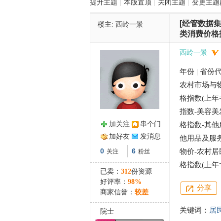
提升主题
|
本版置顶
|
关闭主题
|
变更主题
[经管数据集
楼主:
西岭一景
管
类消费价格
西岭一景
年份 | 省份
农村市场与
格指数(上年
指数-美容美
加关注
串个门
格指数-其他
之
加好友
发消息
他用品及服务
0
6
物价-农村
关注
粉丝
格指数(上年=
已卖：
312
份资源
好评率：
98%
分享
商家信誉：
较差
关键词：
居
院士