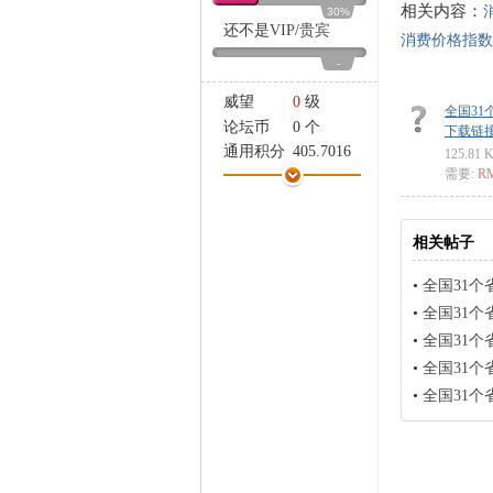
家
相关内容：
30%
还不是
VIP
/
贵宾
消费价格指数
-
威望
0
级
全国31
论坛币
0 个
下载链接: ht
通用积分
405.7016
125.81 
需要:
R
学术水平
6 点
热心指数
6 点
信用等级
6 点
相关帖子
经验
23336 点
帖子
1679
•
全国31个省份2023-200
精华
0
•
全国31个省份2023-
在线时间
469 小时
•
全国31个省份2023-200
注册时间
2023-2-24
•
全国31个省份2023-2
最后登录
2026-7-28
•
全国31个省份2023-2