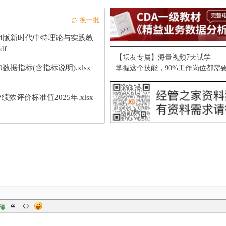
换一批
24版新时代中特理论与实践教
df
【坛友专属】海量视频7天试学
10数据指标(含指标说明).xlsx
掌握这个技能，90%工作岗位都需
绩效评价标准值2025年.xlsx