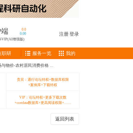
户端
0.0
0.00
注册
|
登录
SVIP(AI增强版)
在职研
服务一览
我的
市场与物价-农村居民消费价格 ...
贵宾：通行论坛特权+数据库权限
+案例库+下载特权
VIP：论坛特权+更多下载次数
+ccerdata数据库+更高阅读权限+……
返回列表