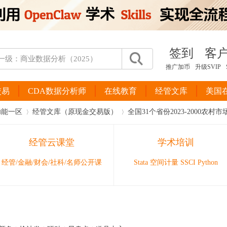
签到
客
推广加币
升级SVIP
交易
CDA数据分析师
在线教育
经管文库
美国
功能一区
经管文库（原现金交易版）
全国31个省份2023-2000农村
经管云课堂
学术培训
›
›
经管/金融/财会/社科/名师公开课
Stata 空间计量 SSCI Python