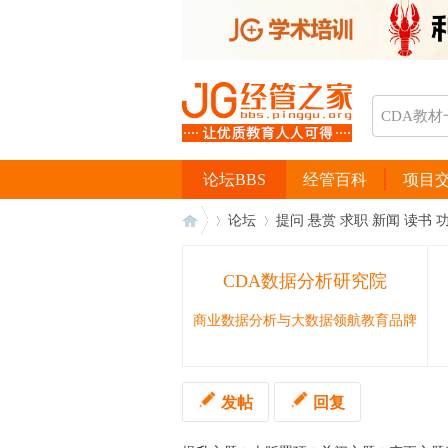
论坛BBS
经管百科
项目
论坛
提问 悬赏 求职 新闻 读书 
CDA数据分析研究院
经
›
›
商业数据分析与大数据领航教育品牌
发帖
回复