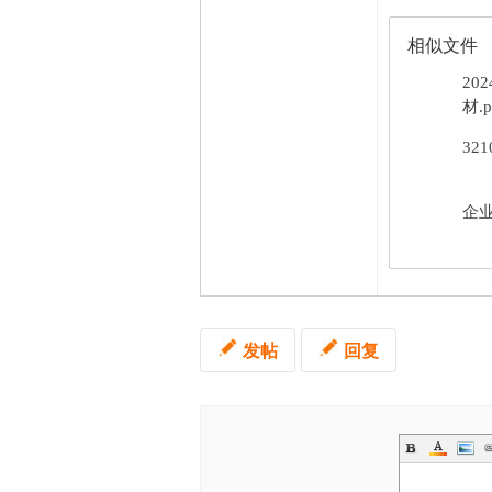
相似文件
20
材.p
32
企业
发帖
回复