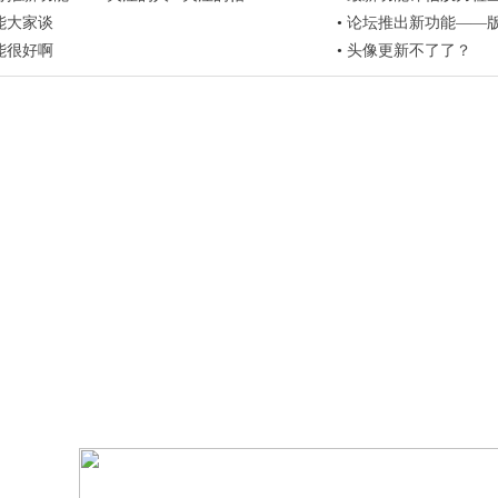
能大家谈
•
论坛推出新功能——
能很好啊
•
头像更新不了了？