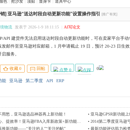
颜色
|
抢沙发
|
顶贴
|
显身卡
|
道具中心
销]
亚马逊“送达时段自动更新功能”设置操作指引
[推广有奖]
境物流
发表于 2026-1-9 18:11:15
|
AI写论文
RP/API 建货件无法启用送达时段自动更新功能时，可在卖家平台
发邮件至亚马逊对应邮箱，1 月申请截止 19 日，预计 20-23 日生效
开启服务。
收藏
0
回帖
0
点赞 0
功能
亚马逊
第二季度
API
ERP
不用愁，亚马逊选品神器再上新功能！
•
亚马逊GPSR新功能上
提效率！亚马逊FBA入库新政策+新功能+解决方案汇总
•
2014第二季度亚马逊亏
推新功能——“关注的人”“关注的帖”
•
最新功能评估肌力检