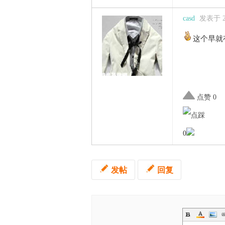
casd
发表于 202
这个早就
点赞 0
0
发帖
回复