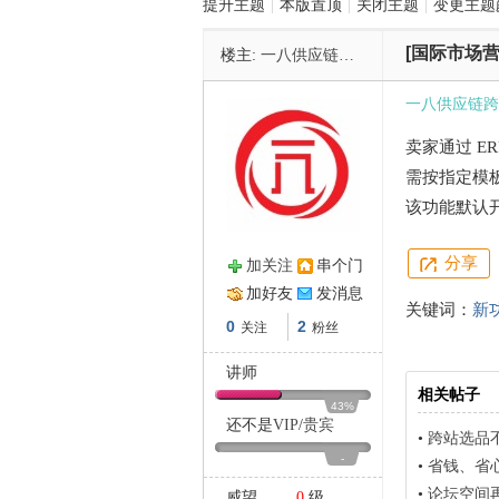
提升主题
|
本版置顶
|
关闭主题
|
变更主题
[国际市场营
楼主:
一八供应链跨境物流
管
一八供应链跨
卖家通过 E
需按指定模板
该功能默认
分享
加关注
串个门
之
加好友
发消息
关键词：
新
0
2
关注
粉丝
讲师
相关帖子
43%
还不是
VIP
/
贵宾
•
跨站选品
-
•
省钱、省心、
•
论坛空间再
威望
0
级