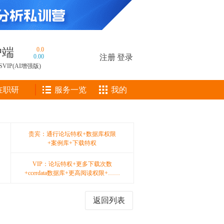
户端
0.0
0.00
注册
|
登录
SVIP(AI增强版)
在职研
服务一览
我的
贵宾：通行论坛特权+数据库权限
+案例库+下载特权
VIP：论坛特权+更多下载次数
+ccerdata数据库+更高阅读权限+……
返回列表