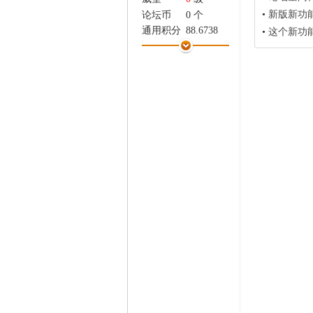
家
•
新版新功
论坛币
0 个
通用积分
88.6738
•
这个新功
学术水平
5 点
热心指数
5 点
信用等级
5 点
经验
4960 点
帖子
232
精华
0
在线时间
121 小时
注册时间
2023-4-21
最后登录
2026-8-7