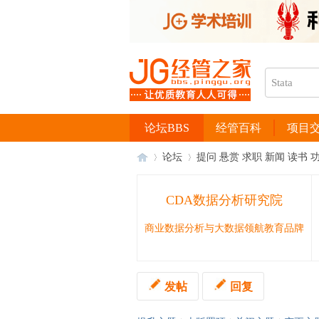
论坛BBS
经管百科
项目
论坛
提问 悬赏 求职 新闻 读书 
CDA数据分析研究院
经
›
›
商业数据分析与大数据领航教育品牌
发帖
回复