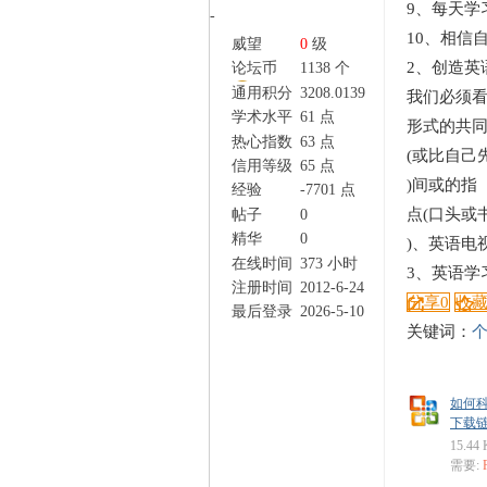
9、每天
家
-
10、相信
威望
0
级
2、创造英
论坛币
1138 个
通用积分
3208.0139
我们必须
学术水平
61 点
形式的共
热心指数
63 点
(或比自己
信用等级
65 点
)间或的指
经验
-7701 点
点(口头或
帖子
0
精华
0
)、英语电
在线时间
373 小时
3、英语学习 
注册时间
2012-6-24
分享
0
收
最后登录
2026-5-10
关键词：
如何科
下载链接: 
15.44
需要: