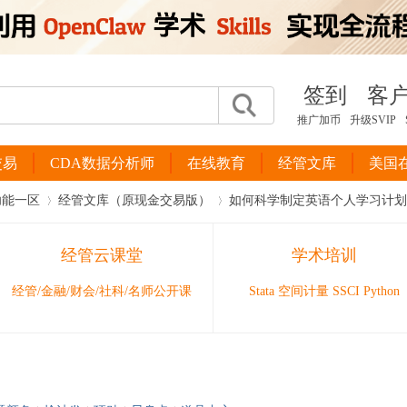
签到
客
推广加币
升级SVIP
交易
CDA数据分析师
在线教育
经管文库
美国
功能一区
经管文库（原现金交易版）
如何科学制定英语个人学习计划
经管云课堂
学术培训
›
›
经管/金融/财会/社科/名师公开课
Stata 空间计量 SSCI Python