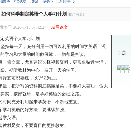
题颜色
|
抢沙发
|
顶贴
|
显身卡
|
道具中心
如何科学制定英语个人学习计划
[推广有奖]
发表于 2026-1-15 07:42:27
|
AI写论文
制定英语个人学习计划
、坚持每一天，充分利用一切可以利用的时间学英语。没
是
恒的学习和大量的时间做保障，一切都是空谈。
写一篇文章，尤其建议选择视频资料，更形象贴近生活，
电影、视听教材为中心，展开一天的学习。
写译五项都要练，以听说为主。
求量，把听写的资料彻底搞懂足矣，不要好大喜功，贪大
扎实实，按部就班，是学好英语的必经之路。
的时间充分利用起来学英语，不断地重复。
个学习英语的好方法，要继续加强。
起学英语。
套教材足矣，不要盲目的更换教材。