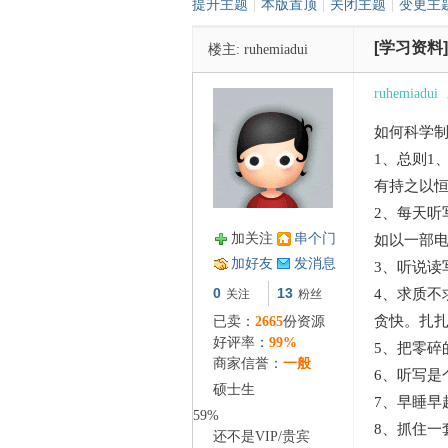
提升主题
|
本版置顶
|
关闭主题
|
变更主
[学习资料]
楼主:
ruhemiadui
管
ruhemiadui
如何科学
1、总则1
有持之以
2、每天听
加关注
串个门
如以一部
之
加好友
发消息
3、听说读
0
13
4、求质不
关注
粉丝
贪快。扎
已卖：
2665
份资源
好评率：
99%
5、把零碎
商家信誉：
一般
6、听写是
硕士生
7、早睡早
59%
8、抓住一
还不是
VIP
/
贵宾