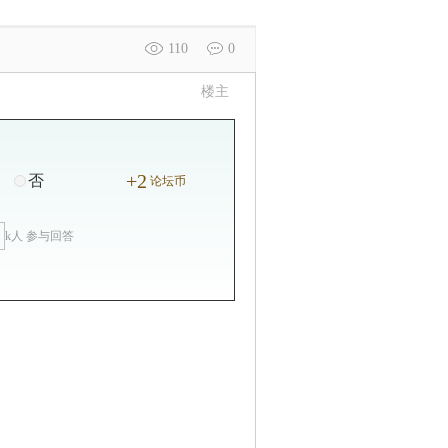
110
0
楼主
+2
否
论坛币
k人 参与回答