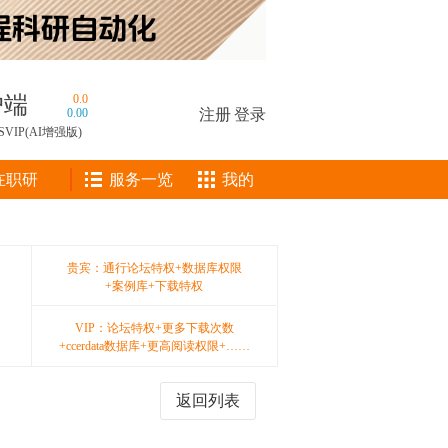
户端
0.0
0.00
注册
|
登录
SVIP(AI增强版)
在职研
服务一览
我的
贵宾：通行论坛特权+数据库权限
+案例库+下载特权
VIP：论坛特权+更多下载次数
+ccerdata数据库+更高阅读权限+……
返回列表