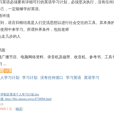
学习英语必须要有详细可行的英语学习计划，必须坚决执行，没有任何
自己，一定能够学好英语。
语环境
看到，语言归根结底是人们交流思想以进行社会交往的工具。其本身
同使用中来学习。所谓外界条件，包括老师
先走几步的人
书面
视广播节目、电脑网络资料、录音机及磁带、收音机、参考书、工具
...
藏
0
回帖
个人学习计划
学习计划
没有任何借口
学习英语
英语学习
学制定英语个人学习计划.doc
https://bbs.pinggu.org/a-8750094.html
 KB
RMB 2 元
[
购买
]