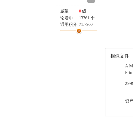
-
家
威望
0
级
论坛币
13361 个
通用积分
71.7900
学术水平
6 点
热心指数
5 点
信用等级
5 点
经验
5035 点
相似文件
帖子
226
精华
0
A M
在线时间
287 小时
Pri
注册时间
2011-8-30
29
最后登录
2026-5-26
资产