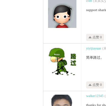
cre8
(未真实
support shar
点赞 0
yiyijiayuan
(
简单路过。
点赞 0
walker12345
thanks for sh