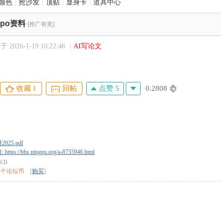
颜色
|
抢沙发
|
顶贴
|
显身卡
|
道具中心
ipo资料
[推广有奖]
 2026-1-19 10:22:46
|
AI写论文
点赞 5
0.2808
收藏
1
回帖
025.pdf
tps://bbs.pinggu.org/a-8755946.html
 KB
2 个论坛币
[
购买
]
O公司辅导手册