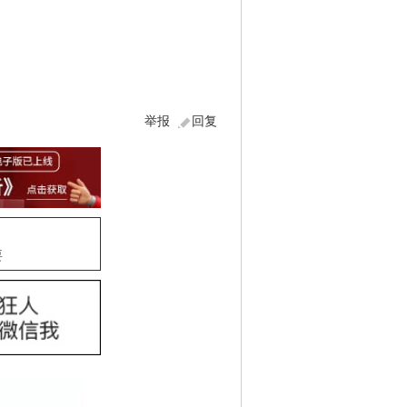
举报
回复
要