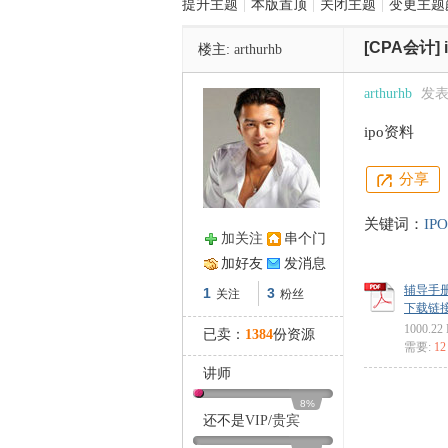
提升主题
|
本版置顶
|
关闭主题
|
变更主题
[CPA会计]
楼主:
arthurhb
管
arthurhb
发表于
ipo资料
分享
关键词：
IPO
加关注
串个门
之
加好友
发消息
辅导手册2
1
3
关注
粉丝
下载链接: ht
1000.22
已卖：
1384
份资源
需要:
1
最新IP
讲师
8%
还不是
VIP
/
贵宾