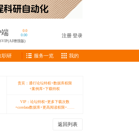
户端
0.0
0.00
注册
|
登录
SVIP(AI增强版)
在职研
服务一览
我的
贵宾：通行论坛特权+数据库权限
+案例库+下载特权
VIP：论坛特权+更多下载次数
+ccerdata数据库+更高阅读权限+……
返回列表