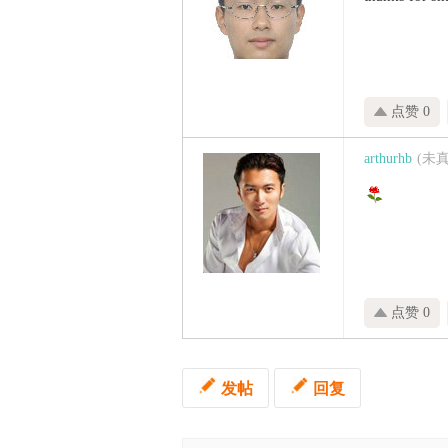
点赞 0
arthurhb
(未
点赞 0
发帖
回复