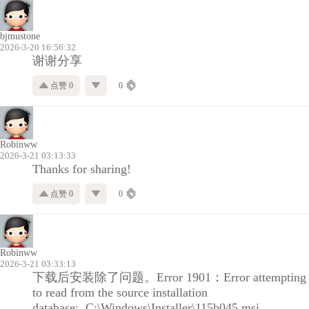
bjmustone
2026-3-20 16:56:32
谢谢分享
点赞 0
0
Robinww
2026-3-21 03:13:33
Thanks for sharing!
点赞 0
0
Robinww
2026-3-21 03:33:13
下载后安装除了问题。Error 1901：Error attempting
to read from the source installation
database: C:\Windows\Installer\115b045.msi.