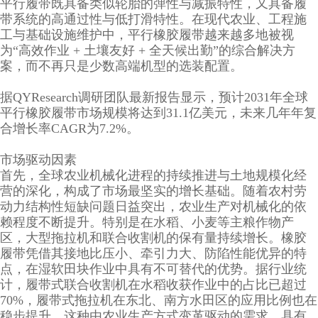
平行履带既具备类似轮胎的弹性与减振特性，又具备履
带系统的高通过性与低打滑特性。在现代农业、工程施
工与基础设施维护中，平行橡胶履带越来越多地被视
为“高效作业 + 土壤友好 + 全天候出勤”的综合解决方
案，而不再只是少数高端机型的选装配置。
据QYResearch调研团队最新报告显示，预计2031年全球
平行橡胶履带市场规模将达到31.1亿美元，未来几年年复
合增长率CAGR为7.2%。
市场驱动因素
首先，全球农业机械化进程的持续推进与土地规模化经
营的深化，构成了市场最坚实的增长基础。随着农村劳
动力结构性短缺问题日益突出，农业生产对机械化的依
赖程度不断提升。特别是在水稻、小麦等主粮作物产
区，大型拖拉机和联合收割机的保有量持续增长。橡胶
履带凭借其接地比压小、牵引力大、防陷性能优异的特
点，在湿软田块作业中具有不可替代的优势。据行业统
计，履带式联合收割机在水稻收获作业中的占比已超过
70%，履带式拖拉机在东北、南方水田区的应用比例也在
稳步提升。这种由农业生产方式变革驱动的需求，具有