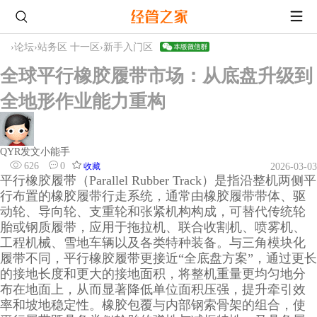
›
论坛
›
站务区 十一区
›
新手入门区
全球平行橡胶履带市场：从底盘升级到
全地形作业能力重构
QYR发文小能手
626
0
收藏
2026-03-03
平行橡胶履带（Parallel Rubber Track）是指沿整机两侧平
行布置的橡胶履带行走系统，通常由橡胶履带带体、驱
动轮、导向轮、支重轮和张紧机构构成，可替代传统轮
胎或钢质履带，应用于拖拉机、联合收割机、喷雾机、
工程机械、雪地车辆以及各类特种装备。与三角模块化
履带不同，平行橡胶履带更接近“全底盘方案”，通过更长
的接地长度和更大的接地面积，将整机重量更均匀地分
布在地面上，从而显著降低单位面积压强，提升牵引效
率和坡地稳定性。橡胶包覆与内部钢索骨架的组合，使