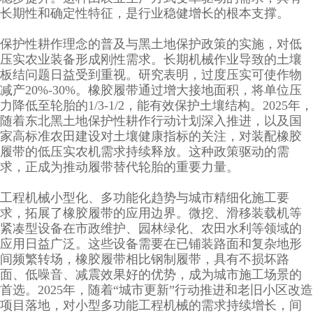
长期性和确定性特征，是行业稳健增长的根本支撑。
保护性耕作理念的普及与黑土地保护政策的实施，对低
压实农业装备形成刚性需求。长期机械作业导致的土壤
板结问题日益受到重视。研究表明，过度压实可使作物
减产20%-30%。橡胶履带通过增大接地面积，将单位压
力降低至轮胎的1/3-1/2，能有效保护土壤结构。2025年，
随着东北黑土地保护性耕作行动计划深入推进，以及国
家高标准农田建设对土壤健康指标的关注，对装配橡胶
履带的低压实农机需求持续释放。这种政策驱动的需
求，正成为推动履带替代轮胎的重要力量。
工程机械小型化、多功能化趋势与城市精细化施工要
求，拓展了橡胶履带的应用边界。微挖、滑移装载机等
紧凑型设备在市政维护、园林绿化、农田水利等领域的
应用日益广泛。这些设备需要在已铺装路面和复杂地形
间频繁转场，橡胶履带相比钢制履带，具有不损坏路
面、低噪音、减震效果好的优势，成为城市施工场景的
首选。2025年，随着“城市更新”行动推进和老旧小区改造
项目落地，对小型多功能工程机械的需求持续增长，间