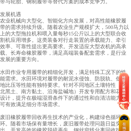
带与轮胎、钢制履带等替代方案的成本竞争力。
发展机遇
农业机械向大型化、智能化方向发展，对高性能橡胶履
带的需求持续升级。随着农业生产规模扩大，500马力以
上的大型拖拉机和喂入量每秒15公斤以上的大型联合收
割机应用增多。这类装备对行走装置的承载能力、牵引
效率、可靠性提出更高要求。开发适应大型农机的高承
载、长寿命橡胶履带，满足高端装备配套需求，是行业
发展的重要方向。
水田作业专用履带的精细化开发，满足特殊工况下的性
能需求。水田环境对履带的耐泥水侵蚀、防脱轨、低接
地比压等性能有独特要求。针对不同地区土壤特性（东
北黑土、南方黏土、沿海盐碱地）开发专用配方和花纹
设计，提升在极端湿滑条件下的通过性和自清洁能力，
可有效满足细分市场需求。
废旧橡胶履带回收再生技术的产业化，构建绿色循环闭
环。随着市场保有量增长，废旧履带处理问题日益突
出。开发高效的橡胶脱硫再生、钢丝帘线分离回收技