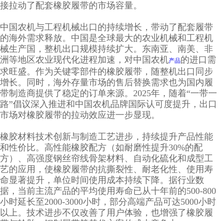
接拉动了配套橡胶履带的市场容量。
中国农机与工程机械出口的持续增长，带动了配套履带
的海外需求释放。中国是全球最大的农业机械和工程机
械生产国，整机出口规模持续扩大。东南亚、南美、非
洲等地区农业现代化进程加速，对中国农机
的进口需
产品
求旺盛。作为关键零部件的橡胶履带，随整机出口同步
增长。同时，海外存量市场的售后替换需求也为国内履
带制造商提供了稳定的订单来源。2025年，随着“一带一
路”倡议深入推进和中国农机品牌国际认可度提升，出口
市场对橡胶履带的拉动效应进一步显现。
橡胶材料技术创新与制造工艺进步，持续提升产品性能
和性价比。高性能橡胶配方（如耐磨性提升30%的配
方）、高强度钢丝帘线骨架材料、自动化硫化和成型工
艺的应用，使橡胶履带的抗撕裂性、耐老化性、使用寿
命显著提升，单位时间使用成本持续下降。据行业数
据，当前主流产品的平均使用寿命已从十年前的500-800
小时延长至2000-3000小时，部分高端产品可达5000小时
以上。技术进步不仅改善了用户体验，也增强了橡胶履