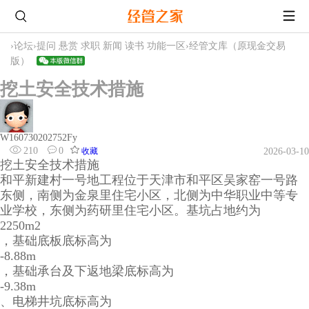
›
论坛
›
提问 悬赏 求职 新闻 读书 功能一区
›
经管文库（原现金交易
版）
挖土安全技术措施
W160730202752Fy
210
0
收藏
2026-03-10
挖土安全技术措施
和平新建村一号地工程位于天津市和平区吴家窑一号路
东侧，南侧为金泉里住宅小区，北侧为中华职业中等专
业学校，东侧为药研里住宅小区。基坑占地约为
2250m2
，基础底板底标高为
-8.88m
，基础承台及下返地梁底标高为
-9.38m
、电梯井坑底标高为