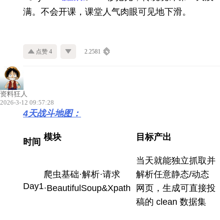
满。不会开课，课堂人气肉眼可见地下滑。
点赞 4
2.2581
资料狂人
2026-3-12 09:57:28
4
天战斗地图：
模块
目标产出
时间
当天就能独立抓取并
爬虫基础·解析·请求
解析任意静态/动态
Day1
·BeautifulSoup&Xpath
网页，生成可直接投
稿的 clean 数据集