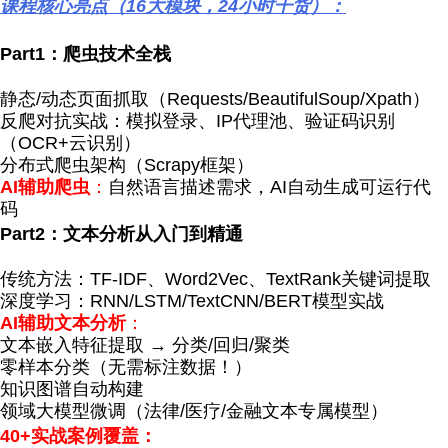
课程核心亮点（16大模块，24小时干货）：
Part1
：爬虫技术全栈
静态/动态页面抓取（Requests/BeautifulSoup/Xpath）
反爬对抗实战：模拟登录、IP代理池、验证码识别
（OCR+云识别）
分布式爬虫架构（Scrapy框架）
AI
辅助爬虫
：
自然语言描述需求，AI自动生成可运行代
码
Part2
：文本分析从入门到精通
传统方法：TF-IDF、Word2Vec、TextRank关键词提取
深度学习：RNN/LSTM/TextCNN/BERT模型实战
AI
辅助文本分析
：
文本嵌入特征提取 → 分类/回归/聚类
零样本分类（无需标注数据！）
知识图谱自动构建
领域大模型微调（法律/医疗/金融文本专属模型）
40+
实战案例覆盖：