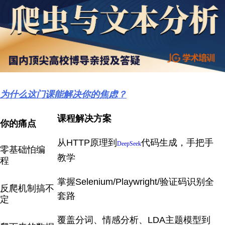
为什么这门课能解决你的焦虑？
课程解决方案
你的痛点
从HTTP原理到
代码生成，手把手
DeepSeek
零基础怕编
教学
程
掌握Selenium/Playwright/验证码识别全
反爬机制搞不
套路
定
覆盖分词、情感分析、LDA主题模型到