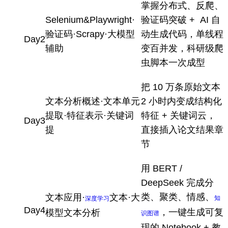
掌握分布式、反爬、
Selenium&Playwright·
验证码突破 + AI 自
验证码·Scrapy·大模型
动生成代码，单线程
Day2
辅助
变百并发，科研级爬
虫脚本一次成型
把 10 万条原始文本
文本分析概述·文本单元
2 小时内变成结构化
提取·特征表示·关键词
特征 + 关键词云，
Day3
提
直接插入论文结果章
节
用 BERT /
DeepSeek 完成分
类、聚类、情感、
文本应用·
文本·大
知
深度学习
Day4
，一键生成可复
模型文本分析
识图谱
现的 Notebook + 教