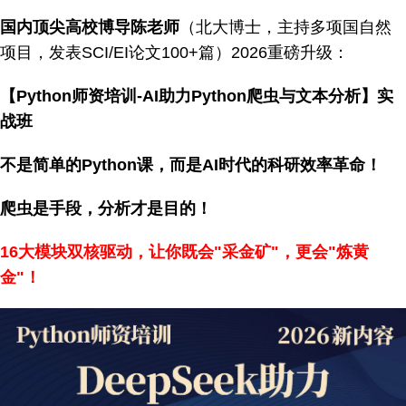
国内顶尖高校博导陈老师
（北大博士，主持多项国自然
项目，发表SCI/EI论文100+篇）2026重磅升级：
【Python师资培训-
AI助力Python爬虫与文本分析
】
实
战班
不是简单的Python课，而是AI时代的科研效率革命！
爬虫是手段，分析才是目的！
16
大模块双核驱动，让你既会"采金矿"，更会"炼黄
金"！