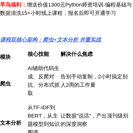
早鸟福利：
增送价值1300元Python师资培训-编程基础与
数据清洗15+小时线上课程，报名后即可开通学习
课程双核心架构：爬虫+文本分析 并重实战
核心技能
解决什么焦虑
模块
AI辅助代码生
成、反爬对
告别手动复制，2小时搞定别
爬虫
抗、分布式抓
人2周的工作量
取
从TF-IDF到
BERT，从主
让数据"说话"，产出顶刊级别
文本分析
题模型到知识
的深度洞察
图谱