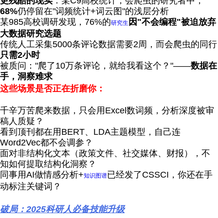
更残酷的现实
：某C9高校统计，会爬虫的研究者中，
68%
仍停留在"词频统计+词云图"的浅层分析
某985高校调研发现，76%的
因"不会编程"被迫放弃
研究生
大数据研究选题
传统人工采集5000条评论数据需要2周，而会爬虫的同行
只需2小时
被质问："爬了10万条评论，就给我看这个？"——
数据在
手，洞察难求
这些场景是否正在折磨你：
千辛万苦爬来数据，只会用Excel数词频，分析深度被审
稿人质疑？
看到顶刊都在用BERT、LDA主题模型，自己连
Word2Vec都不会调参？
面对非结构化文本（政策文件、社交媒体、财报），不
知如何提取结构化洞察？
同事用AI做情感分析+
已经发了CSSCI，你还在手
知识图谱
动标注关键词？
破局：2025科研人必备技能升级