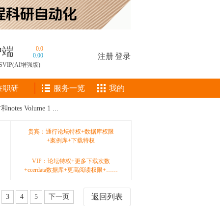
户端
0.0
0.00
注册
|
登录
SVIP(AI增强版)
在职研
服务一览
我的
s Volume 1 ...
贵宾：通行论坛特权+数据库权限
+案例库+下载特权
VIP：论坛特权+更多下载次数
+ccerdata数据库+更高阅读权限+……
返回列表
3
4
5
下一页