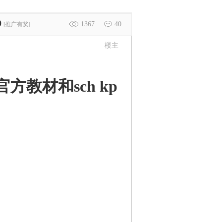
0
1367
40
[推广有奖]
楼主
教材和sch kp
）
。