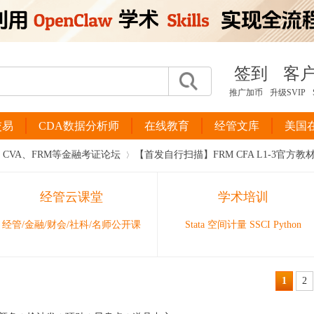
签到
客
推广加币
升级SVIP
交易
CDA数据分析师
在线教育
经管文库
美国
、CVA、FRM等金融考证论坛
【首发自行扫描】FRM CFA L1-3官方教材和note
经管云课堂
学术培训
›
经管/金融/财会/社科/名师公开课
Stata 空间计量 SSCI Python
1
2