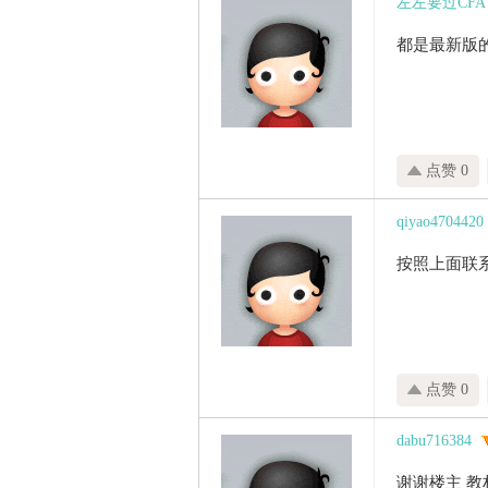
左左要过CFA
都是最新版
点赞 0
qiyao4704420
按照上面联
点赞 0
dabu716384
谢谢楼主 