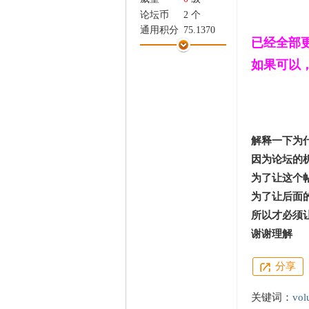
家
论坛币
2 个
通用积分
75.1370
已经全部
学术水平
1 点
热心指数
3 点
如果可以
信用等级
1 点
经验
707 点
帖子
101
精华
0
在线时间
18 小时
解释一下为
注册时间
2024-8-1
因为论坛的
最后登录
2026-7-4
为了让这个
为了让后面
所以才必须
谢谢理解
分享
关键词：
vol