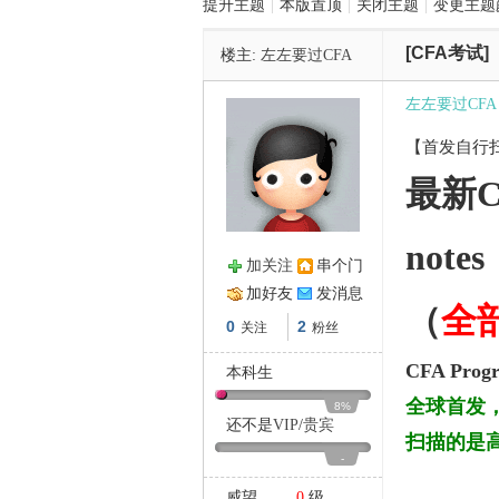
提升主题
|
本版置顶
|
关闭主题
|
变更主题
[CFA考试]
楼主:
左左要过CFA
管
左左要过CFA
【首发自行扫描】
最新C
notes
加关注
串个门
之
加好友
发消息
（
全
0
2
关注
粉丝
CFA Progr
本科生
全球首发
8%
还不是
VIP
/
贵宾
扫描的是
-
威望
0
级