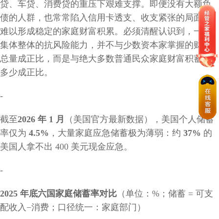
贷、车贷、消费贷的重压下艰难支撑。即便没有大额负
债的人群，也常常陷入信用卡透支、收支紧张的局面，
难以形成稳定的家庭财富积累。必须清醒认识到，一个
集体整体的抗风险能力，并不与少数资本家掌握的财富
总量成正比，而是与绝大多数普通民众家庭财富积蓄的
多少成正比。
-
截至
2026 年 1 月
（美国官方最新数据），美国个人储蓄
率仅为
4.5%
，大量家庭应急储蓄极为薄弱：约
37%
的
美国人拿不出
400 美元现金应急。
-
2025 年底六国家庭储蓄率对比
（单位：
%；储蓄 = 可支
配收入−消费；口径统一：家庭部门）