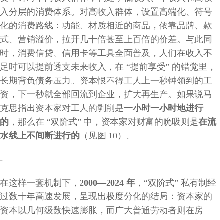
入分层的消费体系。对高收入群体，设置高端化、符号
化的消费路线：功能、材质相近的商品，依靠品牌、款
式、营销溢价，拉开几十倍甚至上百倍的价差。与此同
时，消费信贷、信用卡等工具全面普及，人们在收入不
足时可以提前透支未来收入，在
“提前享受” 的错觉里，
长期背负债务压力。资本恨不得工人上一秒钟领到的工
资，下一秒就全部回流到企业，扩大再生产。如果说马
克思指出资本家对工人的剥削是
一小时一小时地进行
的
，那么在
“双阶式” 中，资本家对财富的吮吸则是
在流
水线上不间断进行的
（见图
10）。
-
在这样一套机制下，
2000—2024 年
，
“双阶式” 私有制经
过数十年高速发展，呈现出极度分化的结局：资本家的
资本以几何级数快速膨胀，而广大普通劳动者则在房