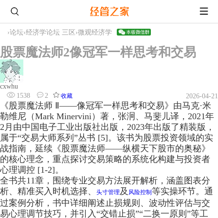
›
论坛
›
经济学论坛 三区
›
微观经济学
股票魔法师2像冠军一样思考和交易
cxwhu
1538
2
收藏
2026-04-21
《股票魔法师 Ⅱ——像冠军一样思考和交易》由马克·米
勒维尼（Mark Minervini）著，张泂、马斐儿译，2021年
2月由中国电子工业出版社出版，2023年出版了精装版，
属于“交易大师系列”丛书 [5]。该书为股票投资领域的实
战指南，延续《股票魔法师——纵横天下股市的奥秘》
的核心理念，重点探讨交易策略的系统化构建与投资者
心理调控 [1-2]。
全书共11章，围绕专业交易方法展开解析，涵盖图表分
析、精准买入时机选择、
及
等实操环节。通
头寸管理
风险控制
过案例分析，书中详细阐述止损规则、波动性评估与交
易心理调节技巧，并引入“交错止损”“二换一原则”等工