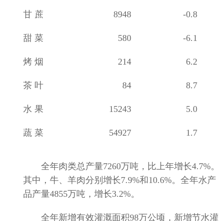
甘
蔗
8948
-0.8
甜
菜
580
-6.1
烤
烟
214
6.2
茶
叶
84
8.7
水
果
15243
5.0
蔬
菜
54927
1.7
全年肉类总产量
7260
万吨，比上年增长
4.7%
。
其中，牛、羊肉分别增长
7.9%
和
10.6%
。全年水产
品产量
4855
万吨，增长
3.2%
。
全年新增有效灌溉面积
98
万公顷，新增节水灌