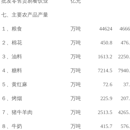
批发零售贸易餐饮业
亿元
七、主要农产品产量
１、粮食
万吨
44624
4666
２、棉花
万吨
450.8
476
３、油料
万吨
1613.2
2250
４、糖料
万吨
7214.5
7940
５、黄红麻
万吨
72.6
37
６、烤烟
万吨
225.9
207
７、猪牛羊肉
万吨
2513.5
4265
８、牛奶
万吨
415.7
576