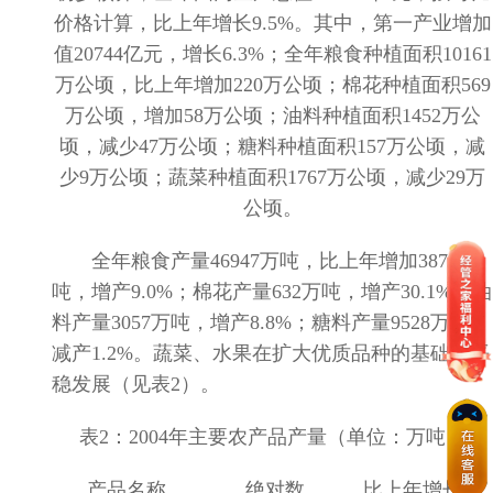
价格计算，比上年增长
9.5%
。其中，第一产业增加
值
20744
亿元，增长
6.3%
；全年粮食种植面积
10161
万公顷，比上年增加
220
万公顷；棉花种植面积
569
万公顷，增加
58
万公顷；油料种植面积
1452
万公
顷，减少
47
万公顷；糖料种植面积
157
万公顷，减
少
9
万公顷；蔬菜种植面积
1767
万公顷，减少
29
万
公顷。
全年粮食产量
46947
万吨，比上年增加
3877
万
吨，增产
9.0%
；棉花产量
632
万吨，增产
30.1%
；油
料产量
3057
万吨，增产
8.8%
；糖料产量
9528
万吨，
减产
1.2%
。蔬菜、水果在扩大优质品种的基础上平
稳发展（见表
2
）。
表
2
：
2004
年主要农产品产量（单位：万吨）
产品名称
绝对数
比上年增长
%