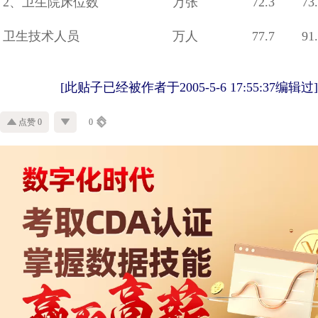
2、卫生院床位数
万张
72.3
73
卫生技术人员
万人
77.7
91
[此贴子已经被作者于2005-5-6 17:55:37编辑过]
点赞 0
0