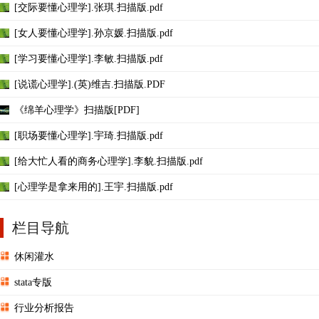
[交际要懂心理学].张琪.扫描版.pdf
[女人要懂心理学].孙京媛.扫描版.pdf
[学习要懂心理学].李敏.扫描版.pdf
[说谎心理学].(英)维吉.扫描版.PDF
《绵羊心理学》扫描版[PDF]
[职场要懂心理学].宇琦.扫描版.pdf
[给大忙人看的商务心理学].李貌.扫描版.pdf
[心理学是拿来用的].王宇.扫描版.pdf
栏目导航
休闲灌水
stata专版
行业分析报告