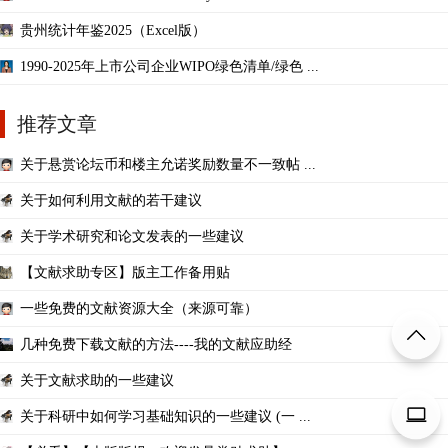
贵州统计年鉴2025（Excel版）
1990-2025年上市公司企业WIPO绿色清单/绿色 ...
推荐文章
关于悬赏论坛币和楼主允诺奖励数量不一致帖 ...
关于如何利用文献的若干建议
关于学术研究和论文发表的一些建议
【文献求助专区】版主工作备用贴
一些免费的文献资源大全（来源可靠）
几种免费下载文献的方法----我的文献应助经
关于文献求助的一些建议
关于科研中如何学习基础知识的一些建议 (一 ...