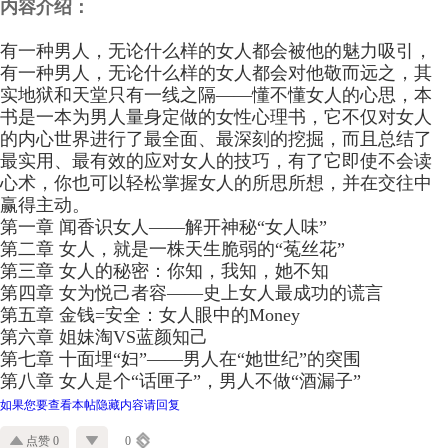
内容介绍：
有一种男人，无论什么样的女人都会被他的魅力吸引，
有一种男人，无论什么样的女人都会对他敬而远之，其
实地狱和天堂只有一线之隔——懂不懂女人的心思，本
书是一本为男人量身定做的女性心理书，它不仅对女人
的内心世界进行了最全面、最深刻的挖掘，而且总结了
最实用、最有效的应对女人的技巧，有了它即使不会读
心术，你也可以轻松掌握女人的所思所想，并在交往中
赢得主动。
第一章 闻香识女人——解开神秘“女人味”
第二章 女人，就是一株天生脆弱的“菟丝花”
第三章 女人的秘密：你知，我知，她不知
第四章 女为悦己者容——史上女人最成功的谎言
第五章 金钱=安全：女人眼中的Money
第六章 姐妹淘VS蓝颜知己
第七章 十面埋“妇”——男人在“她世纪”的突围
第八章 女人是个“话匣子”，男人不做“酒漏子”
如果您要查看本帖隐藏内容请回复
点赞 0
0