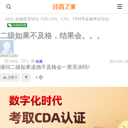
›
论坛
›
金融投资论坛 六区
›
CFA、CVA、FRM等金融考证论坛
二级如果不及格，结果会。。。
491051201
1412
3
收藏
2013-03-10
请问二级如果道德不及格会一票否决吗?
点赞 0
0