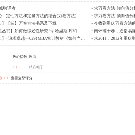
 诚聘译者
•
求万卷方法·倾向值分
论：定性方法和定量方法的结合(万卷方法)
•
求万卷方法·倾向值分
布】【转】万卷方法书系及下载
•
今收到重庆万卷方法
丛书】如何做综述性研究 by 哈里斯.库珀
•
南怀瑾十卷，通俗易
卓越—029}MBA实训教材《如何当好一线主管》通俗易懂、案例精彩、涵盖10大技能
•
求2011，2012年重
热心指数
理由
+ 1
精彩帖子
 + 1
查看全部评分