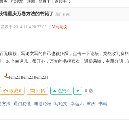
颜色
|
抢沙发
|
顶贴
|
显身卡
|
道具中心
获得重庆万卷方法的书籍了
[推广有奖]
发表于 2014-11-4 20:33:02
|
AI写论文
赖，写论文写的自己也很狂躁，点击一下论坛，竟然收到资料狂
哇，30个幸运儿，很开心，万卷的书很喜欢，通俗易懂，主题分明，
[em23][em23][em23]
点赞 0
0
收藏
0
回帖
卷方法
通俗易懂
谢谢论坛
写论文
幸运儿
重庆
书籍