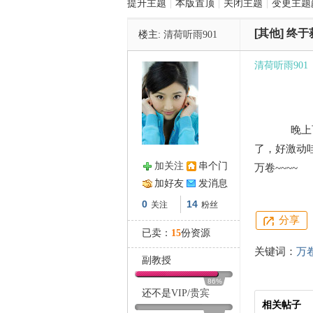
提升主题
|
本版置顶
|
关闭主题
|
变更主题
[其他]
终于
楼主:
清荷听雨901
管
清荷听雨901
晚上百无聊
了，好激动
加关注
串个门
万卷~~~~
之
加好友
发消息
0
14
关注
粉丝
分享
已卖：
15
份资源
关键词：
万
副教授
86%
还不是
VIP
/
贵宾
相关帖子