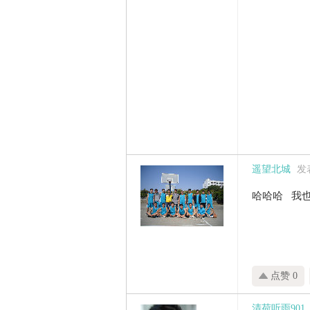
遥望北城
发表
哈哈哈 我
点赞 0
清荷听雨901