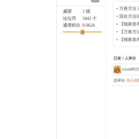
-
家
•
万卷方法
威望
1
级
•
混合方法
论坛币
3442 个
•
【独家发
通用积分
0.0624
•
【万卷方法
学术水平
3 点
热心指数
17 点
•
【独家发布】{追求
信用等级
7 点
经验
2567 点
已有
1
人评分
帖子
884
精华
0
crystal8832
在线时间
588 小时
总评分:
热心指数
注册时间
2013-3-4
最后登录
2017-10-21