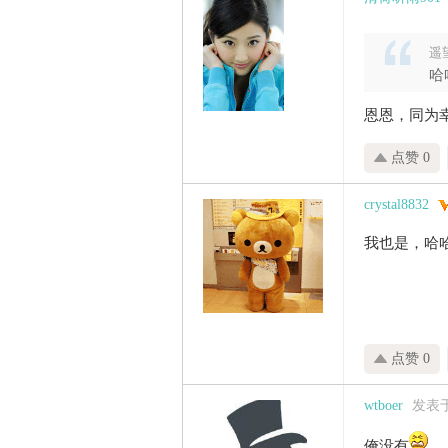
遥望
哈
恩恩，同为
点赞 0
crystal8832
我也是，哈哈
点赞 0
wtboer
发表于 
俺没有