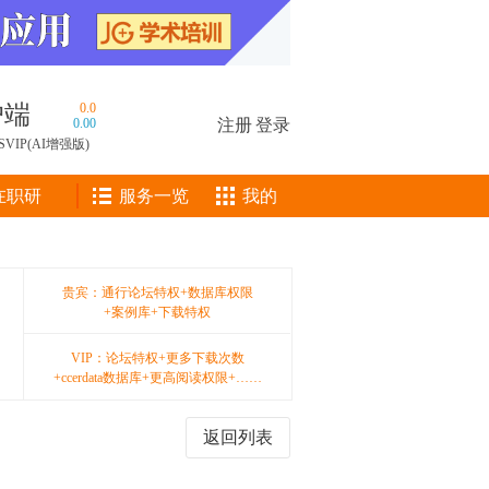
户端
0.0
0.00
注册
|
登录
SVIP(AI增强版)
在职研
服务一览
我的
贵宾：通行论坛特权+数据库权限
+案例库+下载特权
VIP：论坛特权+更多下载次数
+ccerdata数据库+更高阅读权限+……
返回列表