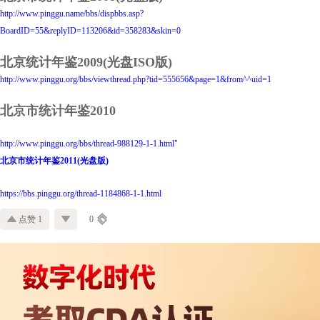
http://www.pinggu.name/bbs/dispbbs.asp?
BoardID=55&replyID=113206&id=358283&skin=0
北京统计年鉴2009(光盘ISO版)
http://www.pinggu.org/bbs/viewthread.php?tid=555656&page=1&from^^uid=1
北京市统计年鉴2010
http://www.pinggu.org/bbs/thread-988129-1-1.html"
北京市统计年鉴2011
(光盘版)
https://bbs.pinggu.org/thread-1184868-1-1.html
点赞 1
0