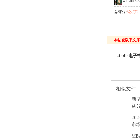
william922
总评分:
论坛币 +
本帖被以下文库
·
kindle电子
相似文件
新
益分
20
市场
MB