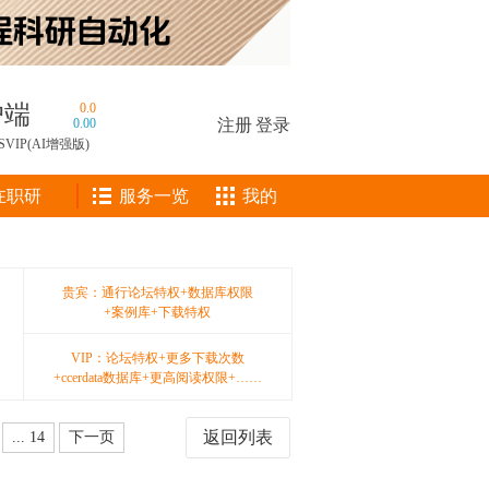
户端
0.0
0.00
注册
|
登录
SVIP(AI增强版)
在职研
服务一览
我的
贵宾：通行论坛特权+数据库权限
+案例库+下载特权
VIP：论坛特权+更多下载次数
+ccerdata数据库+更高阅读权限+……
返回列表
... 14
下一页