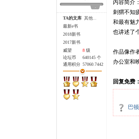
内容简介
家
-
刺猬不知
TA的文库
其他...
和最有魅
最新e书
也讲述了
2018新书
2017新书
威望
8
级
作品像作
论坛币
640145 个
办公室和
通用积分
57060.7442
学术水平
12705 点
热心指数
12981 点
回复免费
信用等级
12470 点
经验
569407 点
帖子
9172
精华
66
巴顿
在线时间
13182 小时
注册时间
2008-2-13
最后登录
2026-7-5