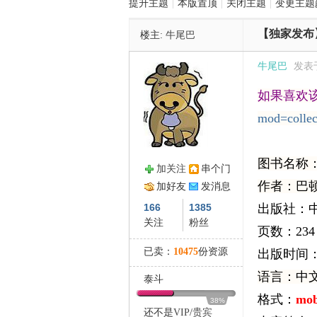
提升主题
|
本版置顶
|
关闭主题
|
变更主题
【独家发布】
楼主:
牛尾巴
管
牛尾巴
发表于 
如果喜欢该
mod=colle
图书名称：
加关注
串个门
之
作者：巴顿•
加好友
发消息
166
1385
出版社：
关注
粉丝
页数：234
已卖：
10475
份资源
出版时间：2
语言：中
泰斗
格式：
mob
38%
还不是
VIP
/
贵宾