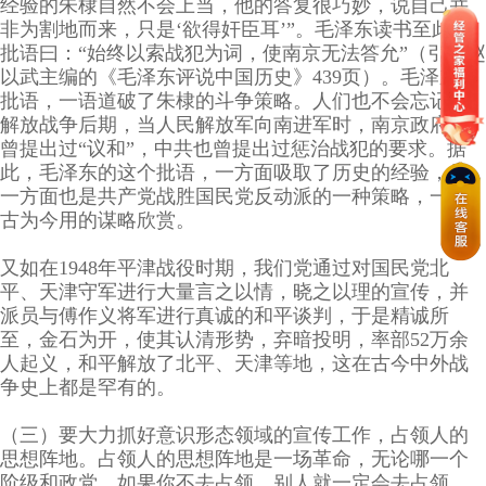
经验的朱棣自然不会上当，他的答复很巧妙，说自己并
非为割地而来，只是‘欲得奸臣耳’”。毛泽东读书至此，
批语曰：“始终以索战犯为词，使南京无法答允”（引自赵
以武主编的《毛泽东评说中国历史》439页）。毛泽东的
批语，一语道破了朱棣的斗争策略。人们也不会忘记，
解放战争后期，当人民解放军向南进军时，南京政府也
曾提出过“议和”，中共也曾提出过惩治战犯的要求。据
此，毛泽东的这个批语，一方面吸取了历史的经验，另
一方面也是共产党战胜国民党反动派的一种策略，一种
古为今用的谋略欣赏。
又如在1948年平津战役时期，我们党通过对国民党北
平、天津守军进行大量言之以情，晓之以理的宣传，并
派员与傅作义将军进行真诚的和平谈判，于是精诚所
至，金石为开，使其认清形势，弃暗投明，率部52万余
人起义，和平解放了北平、天津等地，这在古今中外战
争史上都是罕有的。
（三）要大力抓好意识形态领域的宣传工作，占领人的
思想阵地。占领人的思想阵地是一场革命，无论哪一个
阶级和政党，如果你不去占领，别人就一定会去占领。