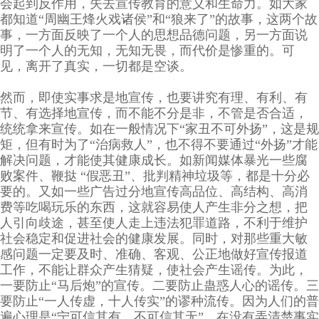
会起到反作用，失去宣传教育的意义和生命力。如大家
都知道“周幽王烽火戏诸侯”和“狼来了”的故事，这两个故
事，一方面反映了一个人的思想品德问题，另一方面说
明了一个人的无知，无知无畏，而代价是惨重的。可
见，离开了真实，一切都是空谈。
然而，即使实事求是地宣传，也要讲究有理、有利、有
节、有选择地宣传，而不能不分是非，不管是否合适，
统统拿来宣传。如在一般情况下“家丑不可外扬”，这是规
矩，但有时为了“治病救人”，也不得不要通过“外扬”才能
解决问题，才能使其健康成长。如新闻媒体暴光一些腐
败案件、鞭挞 “假恶丑”、批判精神垃圾等，都是十分必
要的。又如一些广告过分地宣传高品位、高结构、高消
费等吃喝玩乐的东西，这就容易使人产生非分之想，把
人引向歧途，甚至使人走上违法犯罪道路，不利于维护
社会稳定和促进社会的健康发展。同时，对那些重大敏
感问题一定要及时、准确、客观、公正地做好宣传报道
工作，不能让群众产生猜疑，使社会产生谣传。为此，
一要防止“马后炮”的宣传。二要防止蛊惑人心的谣传。三
要防止“一人传虚，十人传实”的谬种流传。因为人们的普
遍心理是“宁可信其有，不可信其无”，在没有弄清楚事实