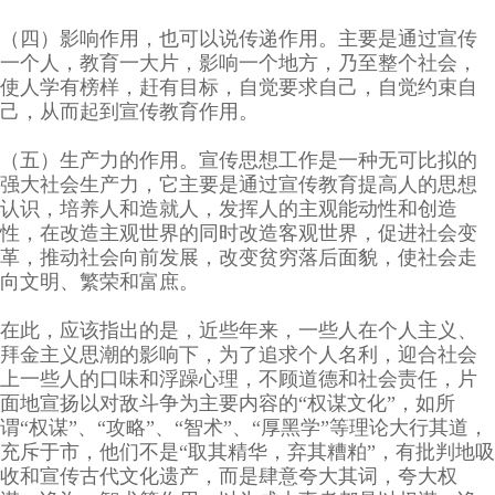
（四）影响作用，也可以说传递作用。主要是通过宣传
一个人，教育一大片，影响一个地方，乃至整个社会，
使人学有榜样，赶有目标，自觉要求自己，自觉约束自
己，从而起到宣传教育作用。
（五）生产力的作用。宣传思想工作是一种无可比拟的
强大社会生产力，它主要是通过宣传教育提高人的思想
认识，培养人和造就人，发挥人的主观能动性和创造
性，在改造主观世界的同时改造客观世界，促进社会变
革，推动社会向前发展，改变贫穷落后面貌，使社会走
向文明、繁荣和富庶。
在此，应该指出的是，近些年来，一些人在个人主义、
拜金主义思潮的影响下，为了追求个人名利，迎合社会
上一些人的口味和浮躁心理，不顾道德和社会责任，片
面地宣扬以对敌斗争为主要内容的“权谋文化”，如所
谓“权谋”、“攻略”、“智术”、“厚黑学”等理论大行其道，
充斥于市，他们不是“取其精华，弃其糟粕”，有批判地吸
收和宣传古代文化遗产，而是肆意夸大其词，夸大权