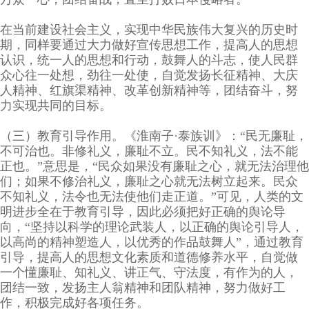
在当前建设社会主义，实现中华民族伟大复兴的历史时
期，同样要通过大力做好宣传思想工作，提高人的思想
认识，统一人的思想和行动，鼓舞人的斗志，使人民群
众心往一处想，劲往一处使，自觉发扬长征精神、大庆
人精神、红旗渠精神、改革创新精神等，团结奋斗，努
力实现共同的目标。
（三）教育引导作用。《淮南子·泰族训》：“民无廉耻，
不可治也。非修礼义，廉耻不立。民不知礼义，法不能
正也。”意思是，“民众如果没有廉耻之心，就无法治理他
们；如果不修治礼义，廉耻之心就无法树立起来。民众
不知礼义，法令也无法使他们走正道。”可见，人类的文
明进步全在于教育引导，因此必须把好正确的舆论导
向，“坚持以科学的理论武装人，以正确的舆论引导人，
以高尚的精神塑造人，以优秀的作品鼓舞人”，通过教育
引导，提高人的思想文化素质和道德修养水平，自觉做
一个懂廉耻、知礼义、讲正气、守法度，有作为的人，
团结一致，发扬主人翁精神和团队精神，努力做好工
作，积极完成好各项任务。