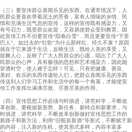
（三）要宣传群众喜闻乐见的东西。在通常情况下，人
民群众更喜欢带着泥土的芳香，富有人情味的乡情、民
情和充满生活气息的宣传，这样的宣传既有感染力，又
有号召力，既受群众欢迎，又容易使群众受到教育。因
此宣传工作不但要宣传“阳春白雪”，而且更要宣传“下里
巴人”。如过去的“红歌”为什么那样红、经久不衰？原因
就在于它来源于生活，反映生活，既给人美的享受，又
鼓舞人心，反映了广大人民群众的心愿，唱出了广大人
民群众的心声，具有极强的思想和艺术感染力，因此能
穿透时空，使人难于忘怀！可见，只有把健康、善良、
美好、欢乐的东西传递给人们，把群众喜闻乐见的东西
传送到人们学习工作和生活中的每一个角落，才能使宣
传工作发挥出淋漓尽致、尽善尽美的作用。
（四）宣传思想工作必须与时俱进，讲究科学，不断改
革创新。要根据新形势、新任务、新特点和新要求，与
时俱进，讲究科学，不断改革创新做好宣传思想工作的
新路子和新方法，利用“旧瓶装新酒”等形式，不断赋于新
的内容，注入新的生机，使其形式多样，内容丰富多