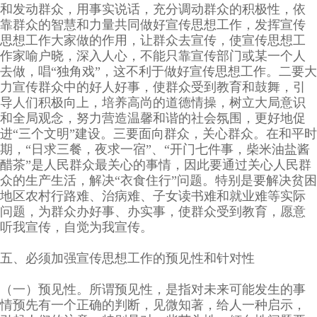
和发动群众，用事实说话，充分调动群众的积极性，依
靠群众的智慧和力量共同做好宣传思想工作，发挥宣传
思想工作大家做的作用，让群众去宣传，使宣传思想工
作家喻户晓，深入人心，不能只靠宣传部门或某一个人
去做，唱“独角戏”，这不利于做好宣传思想工作。二要大
力宣传群众中的好人好事，使群众受到教育和鼓舞，引
导人们积极向上，培养高尚的道德情操，树立大局意识
和全局观念，努力营造温馨和谐的社会氛围，更好地促
进“三个文明”建设。三要面向群众，关心群众。在和平时
期，“日求三餐，夜求一宿”、“开门七件事，柴米油盐酱
醋茶”是人民群众最关心的事情，因此要通过关心人民群
众的生产生活，解决“衣食住行”问题。特别是要解决贫困
地区农村行路难、治病难、子女读书难和就业难等实际
问题，为群众办好事、办实事，使群众受到教育，愿意
听我宣传，自觉为我宣传。
五、必须加强宣传思想工作的预见性和针对性
（一）预见性。所谓预见性，是指对未来可能发生的事
情预先有一个正确的判断，见微知著，给人一种启示，