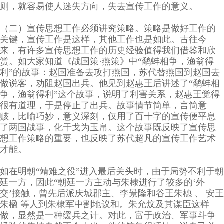
则，就容易使人迷失方向，失去宣传工作的意义。
（二）宣传思想工作必须讲究策略。策略是做好工作的
关键，宣传工作是这样，其他工作也是如此。古往今
来，有许多宣传思想工作的历史经验值得我们借鉴和欣
赏。如大家知道《战国策·燕策》中“鹬蚌相争，渔翁得
利”的故事：赵国准备去攻打燕国，苏代替燕国到赵国去
做说客，劝阻赵国出兵。他见到赵惠王后讲述了“鹬蚌相
争，渔翁得利”这个故事，说明了利害关系，赵惠王觉得
很有道理，于是停止了出兵。故事情节简单，言简意
赅，比喻巧妙，意义深刻，仅用了百十字的宣传便平息
了两国战事，化干戈为玉帛。这个故事既反映了宣传思
想工作策略的重要，也反映了苏代超凡的宣传工作艺术
才能。
如在明朝“靖难之役”进入最后关头时，由于局势不利于朝
廷一方，因此“朝廷一方主动与朱棣进行了较多的‘外
交’接触，曾先后派庆城郡主、李景隆和谷王朱橞 、 安王
朱楹 等人到朱棣军中割地议和。朱允炆及其谋臣这样
做，显然是一种缓兵之计。对此，富于政治、军事斗争