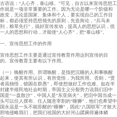
古语说：“人心齐，泰山移。”可见，自古以来宣传思想工
作就是一项非常重要的工作。因为无论是哪一个阶级和
政党，无论是国家、集体和个人，要实现自己的工作目
标，都必须坚持思想领先的原则，先造舆论，“兵马未
到，粮草先行”，搞好宣传发动，提高人的思想认识，统
一人的思想和行动，才能使“人心齐”，把“泰山移”。
一、宣传思想工作的作用
宣传思想工作主要是通过宣传教育作用达到宣传的目
的。宣传教育主要有以下作用。
（一）唤醒作用。所谓唤醒，是指把沉睡的人和事唤醒
起来，使其有所认识，有所觉悟，为我所用。否则，“贤
者虽独悟，锁困在群愚”，即使想做好工作也难。如在半
封建半殖民地社会时期，帝国主义分裂势力说我们旧中
国是“一盘散沙”，中国人是“东亚病夫”，把旧中国当成一
头可以任人摆布、任人随意宰割的“睡狮”，他们也希望中
国永远是一头不能苏醒的“睡狮”，因此“八国联军”才敢大
胆地侵略我们，把我们祖国的大好河山蹂躏得遍体鳞