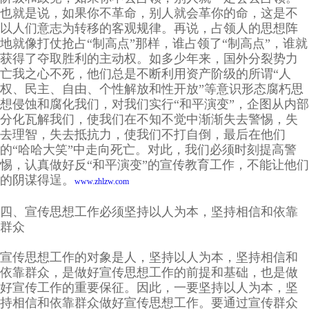
也就是说，如果你不革命，别人就会革你的命，这是不
以人们意志为转移的客观规律。再说，占领人的思想阵
地就像打仗抢占“制高点”那样，谁占领了“制高点”，谁就
获得了夺取胜利的主动权。如多少年来，国外分裂势力
亡我之心不死，他们总是不断利用资产阶级的所谓“人
权、民主、自由、个性解放和性开放”等意识形态腐朽思
想侵蚀和腐化我们，对我们实行“和平演变”，企图从内部
分化瓦解我们，使我们在不知不觉中渐渐失去警惕，失
去理智，失去抵抗力，使我们不打自倒，最后在他们
的“哈哈大笑”中走向死亡。对此，我们必须时刻提高警
惕，认真做好反“和平演变”的宣传教育工作，不能让他们
的阴谋得逞。
www.zhlzw.com
四、宣传思想工作必须坚持以人为本，坚持相信和依靠
群众
宣传思想工作的对象是人，坚持以人为本，坚持相信和
依靠群众，是做好宣传思想工作的前提和基础，也是做
好宣传工作的重要保征。因此，一要坚持以人为本，坚
持相信和依靠群众做好宣传思想工作。要通过宣传群众