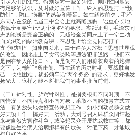
引起人们的注意。特别是对一些苗头性、倾向性问题要
有足够的认识，及时做好宣传工作，给人的思想打上“预
防针”，防止“病毒”的感染和蔓延。如在解放前夕，毛泽
东同志在党的七届二中全会上就高瞻远瞩、语重心长地
告诫全党要牢记“两个务必”的要求。实践证明，毛泽东同
志的论断是完全正确的，无疑给全党同志上了一堂生动
而又深刻的政治教育课，在思想上给全党同志打了一
支“预防针”。如建国以来，由于许多人放松了思想世界观
的改造，因此走上了贪污受贿等违法犯罪道路，他们不
是倒在敌人的枪口下，而是倒在人们用糖衣裹着的炮弹
之下，为“糖弹”所击倒。而在新的历史时期，要战胜自
己，战胜困难，就必须牢记“两个务必”的要求，更好地发
扬光大，这样才能不断把我们的事业推向前进。
（二）针对性。所谓针对性，是指要根据不同时期，不
同情况，不同特点和不同对象，采取不同的教育方式方
法，有的放矢地做好宣传思想工作。如小到动员群众做
好某项工作，搞好某一活动，大到号召人民群众团结起
来与自然灾害作斗争，或唤起民众开展抗战救亡等，都
要像医生给病人治病那样有的放矢，对症下药，才能取
得良好效果。