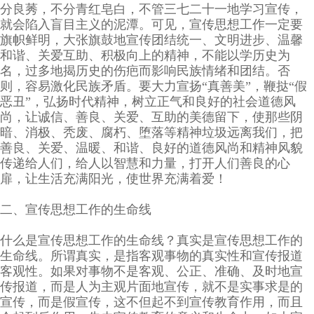
分良莠，不分青红皂白，不管三七二十一地学习宣传，
就会陷入盲目主义的泥潭。可见，宣传思想工作一定要
旗帜鲜明，大张旗鼓地宣传团结统一、文明进步、温馨
和谐、关爱互助、积极向上的精神，不能以学历史为
名，过多地揭历史的伤疤而影响民族情绪和团结。否
则，容易激化民族矛盾。要大力宣扬“真善美”，鞭挞“假
恶丑”，弘扬时代精神，树立正气和良好的社会道德风
尚，让诚信、善良、关爱、互助的美德留下，使那些阴
暗、消极、秃废、腐朽、堕落等精神垃圾远离我们，把
善良、关爱、温暖、和谐、良好的道德风尚和精神风貌
传递给人们，给人以智慧和力量，打开人们善良的心
扉，让生活充满阳光，使世界充满着爱！
二、宣传思想工作的生命线
什么是宣传思想工作的生命线？真实是宣传思想工作的
生命线。所谓真实，是指客观事物的真实性和宣传报道
客观性。如果对事物不是客观、公正、准确、及时地宣
传报道，而是人为主观片面地宣传，就不是实事求是的
宣传，而是假宣传，这不但起不到宣传教育作用，而且