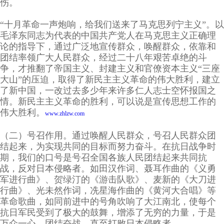
伤。
“十月革命一声炮响，给我们送来了马克思列宁主义”。以
毛泽东同志为代表的中国共产党人在马克思主义正确理
论的指导下，通过广泛地宣传群众，唤醒群众，依靠和
团结率领广大人民群众，经过二十八年艰苦卓绝的斗
争，才推翻了帝国主义、封建主义和官僚资本主义“三座
大山”的压迫，取得了新民主主义革命的伟大胜利，建立
了新中国，一改过去多少年来许多仁人志士空怀报国之
情。新民主主义革命的胜利，可以说是宣传思想工作的
伟大胜利。
www.zhlzw.com
（二）号召作用。通过唤醒人民群众，号召人民群众团
结起来，为实现共同的目标而努力奋斗。在抗日战争时
期，我们的口号是号召全国各族人民团结起来共同抗
战，反对日本侵略者。如田汉作词、聂耳作曲的《义勇
军进行曲》、贺绿汀的《游击队歌》、麦新的《大刀进
行曲》、光未然作词，冼星海作曲的《黄河大合唱》等
革命歌曲，如同前进中的号角吹响了大江南北，使每个
抗日军民受到了极大的鼓舞，增添了无穷的力量，于是
万众一心，团结奋战，直至打败日本侵略者。