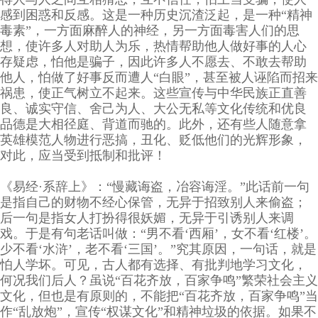
感到困惑和反感。这是一种历史沉渣泛起，是一种“精神
毒素”，一方面麻醉人的神经，另一方面毒害人们的思
想，使许多人对助人为乐，热情帮助他人做好事的人心
存疑虑，怕他是骗子，因此许多人不愿去、不敢去帮助
他人，怕做了好事反而遭人“白眼”，甚至被人诬陷而招来
祸患，使正气树立不起来。这些宣传与中华民族正直善
良、诚实守信、舍己为人、大公无私等文化传统和优良
品德是大相径庭、背道而驰的。此外，还有些人随意拿
英雄模范人物进行恶搞，丑化、贬低他们的光辉形象，
对此，应当受到抵制和批评！
《易经·系辞上》：“慢藏诲盗，冶容诲淫。”此话前一句
是指自己的财物不经心保管，无异于招致别人来偷盗；
后一句是指女人打扮得很妖媚，无异于引诱别人来调
戏。于是有句老话叫做：“男不看‘西厢’，女不看‘红楼’。
少不看‘水浒’，老不看‘三国’。”究其原因，一句话，就是
怕人学坏。可见，古人都有选择、有批判地学习文化，
何况我们后人？虽说“百花齐放，百家争鸣”繁荣社会主义
文化，但也是有原则的，不能把“百花齐放，百家争鸣”当
作“乱放炮”，宣传“权谋文化”和精神垃圾的依据。如果不