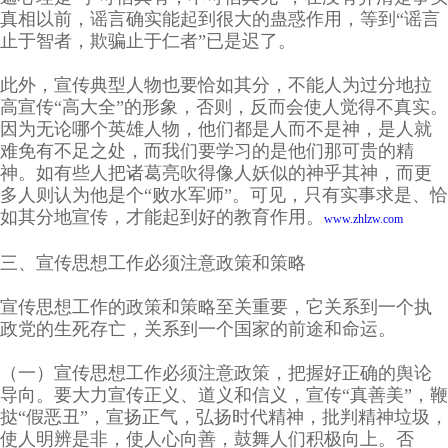
真相以前，谣言确实能起到很大的蛊惑作用，等到“谣言
止于智者，欺骗止于仁者”已是迟了。
此外，宣传典型人物也要恰如其分，不能人为过分地拉
高宣传“高大全”的形象，否则，反而会使人觉得不真实。
因为无论哪个英雄人物，他们都是人而不是神，是人就
难免有不足之处，而我们要学习的是他们那可贵的精
神。如有些人把诸葛亮吹得像人妖似的神乎其神，而更
多人则认为他是个“败水军师”。可见，只有实事求是、恰
如其分地宣传，才能起到好的教育作用。
www.zhlzw.com
三、宣传思想工作必须注意政策和策略
宣传思想工作的政策和策略至关重要，它关系到一个执
政党的生死存亡，关系到一个国家的前途和命运。
（一）宣传思想工作必须注意政策，把握好正确的舆论
导向。要大力宣传正义、道义和信义，宣传“真善美”，鞭
挞“假恶丑”，宣扬正气，弘扬时代精神，批判精神垃圾，
使人明辨是非，使人心向善，鼓舞人们积极向上。否