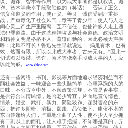
谋、诡诈、智术等作用，以为成大事者都是以权谋、诡
诈、智术等侥幸手段取胜似的（笑话），否认了正义、
信义和道义的作用，使正义、善良、诚信受到严重挑
战，严重毒化了社会风气，毒害了青少年，使人与人之
间心灵上产生严重隔离，互不信任，也使许多人走上违
法犯罪道路。由于这些精神垃圾与社会道德、政治文明
和精神文明是格格不入、背道而驰的，因此必须大声疾
呼：此风不可长！鲁迅先生早就说过：“捣鬼有术，也有
效，然而有限，所以以此成大事者，古来无有。”因此一
切试图以权谋、诡诈、智术等侥幸手段成大事的人，应
以此为戒。
www.zhlzw.com
还有一些网络、书刊、影视等片面地追求经济利益而不
顾社会效益，一味迎合一些头脑简单，心理浮躁的人的
口味，不分古今中外，不顾政策法规，不管是否事实，
是否符合国情民情，是否老少皆宜，片面地宣传情色、
情杀、婚变、武打、暴力、阴险狡诈、谋财害命的东
西，把许多阴暗、消极、颓废、品位低下、庸俗不堪的
东西传递给人们，严重地歪曲了人性，使不少人至少拥
有二副以上的面孔，让人难于把握，不知哪是真的，弄
得人与人之间互相猜忌，互不信任，怕上当受骗，使人