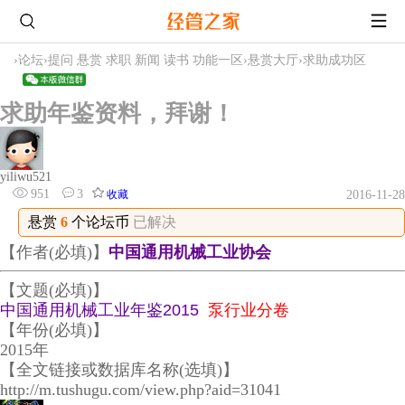
›
论坛
›
提问 悬赏 求职 新闻 读书 功能一区
›
悬赏大厅
›
求助成功区
求助年鉴资料，拜谢！
yiliwu521
951
3
收藏
2016-11-28
悬赏
6
个论坛币
已解决
【作者(必填)】
中国通用机械工业协会
【文题(必填)】
中国通用机械工业年鉴2015
泵行业分卷
【年份(必填)】
2015年
【全文链接或数据库名称(选填)】
http://m.tushugu.com/view.php?aid=31041