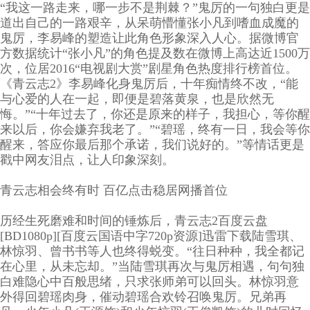
“我这一路走来，哪一步不是荆棘？”鬼厉的一句独白更是
道出自己的一路艰辛，从呆萌懵懂张小凡到嗜血成魔的
鬼厉，李易峰的塑造让此角色形象深入人心。据微博官
方数据统计“张小凡”的角色提及数在微博上高达近1500万
次，位居2016“电视剧大赏”剧星角色热度排行榜首位。
《青云志2》李易峰化身鬼厉后，十年痴情终不改，“能
与心爱的人在一起，即便是碧落黄泉，也是欣然无
悔。”“十年过去了，你还是原来的样子，我担心，等你醒
来以后，你会嫌弃我老了。”“碧瑶，终有一日，我会等你
醒来，答应你最后那个承诺，我们说好的。”等情话更是
戳中网友泪点，让人印象深刻。
青云志相会终有时 百亿点击稳居网播首位
历经生死磨难和时间的锤炼后，青云志2百度云盘
[BD1080p][百度云国语中字720p资源]迅雷下载陆雪琪、
林惊羽、曾书书等人也终得蜕变。“往日种种，我全都记
在心里，从未忘却。”当陆雪琪再次与鬼厉相遇，句句独
白难隐心中百般思绪，只求张师弟可以回头。林惊羽意
外得回碧瑶肉身，催动碧瑶合欢铃召唤鬼厉。兄弟再