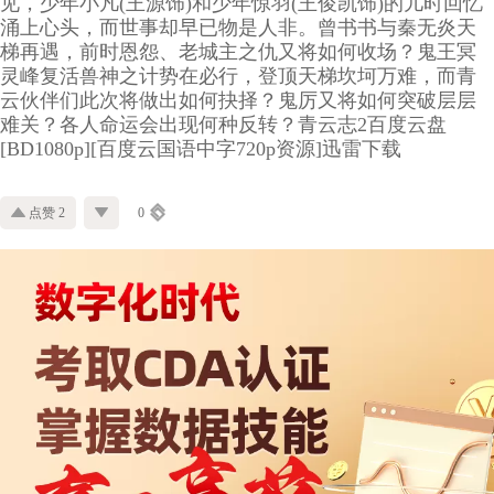
见，少年小凡(王源饰)和少年惊羽(王俊凯饰)的儿时回忆
涌上心头，而世事却早已物是人非。曾书书与秦无炎天
梯再遇，前时恩怨、老城主之仇又将如何收场？鬼王冥
灵峰复活兽神之计势在必行，登顶天梯坎坷万难，而青
云伙伴们此次将做出如何抉择？鬼厉又将如何突破层层
难关？各人命运会出现何种反转？青云志2百度云盘
[BD1080p][百度云国语中字720p资源]迅雷下载
点赞 2
0