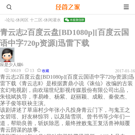
›
论坛
›
休闲区 十二区
›
休闲灌水
青云志2百度云盘[BD1080p][百度云国
语中字720p资源]迅雷下载
应是少人烟6
30619
13
收藏
2017-01-16
青云志2百度云盘[BD1080p][百度云国语中字720p资源]迅
雷下载《青云志Ⅱ》是根据萧鼎小说《诛仙》改编的古装
玄幻电视剧，由欢瑞世纪影视传媒股份有限公司出品，
朱锐斌执导，李易峰、杨紫、赵丽颖、成毅、秦俊杰、
茅子俊等联袂主演。
该剧讲述了草庙村少年张小凡投身青云门下，与鬼王之
女碧瑶、好友林惊羽，以及陆雪琪、曾书书等少年们一
道，帮助良善，斩妖除恶，最终挫败鬼王复活兽神颠覆
青云阴谋的故事。