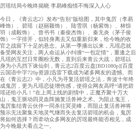
厉瑶结局今晚终揭晓 李易峰痴情不悔深入人心
今日，《青云志2》发布“告别"版组图，其中鬼厉（李易
峰饰）、碧瑶（赵丽颖饰）、陆雪琪（杨紫饰）、林惊
羽（成毅饰）、曾书书（秦俊杰饰）、秦无炎（茅子俊
饰）一字排开，似转身离去又似重新归来，给今晚的收
官之战留下十足的悬念。从第一季播出以来，凡瑶恋就
备受网友关注，两人命运从小纠缠“一包定情”，重逢之后
凡瑶的互怼日常圈粉无数，直到后来青云大战，碧瑶以
身为小凡挡下诛仙剑，青云志2百度云盘[BD1080p][百度
云国语中字720p资源]迅雷下载成为诸多网友的遗憾。而
在《青云志2》中，小凡为寻复活碧瑶之法，奔波十年终
成鬼厉，更为凡瑶恋徒增伤感，使得众网友高呼“请把碧
瑶还给小凡！”在上周上线的剧情中，正魔齐聚十万大
山，鬼王驱动四灵血阵施复活兽神之术。为阻止鬼王，
鬼厉集结青云伙伴一同杀往冥灵峰，而阻止复活兽神将
预示无法聚集天地灵气继而失去复活碧瑶的机会，鬼厉
将如何选择？而牵动众多网友的厉瑶最终能否相见，成
为今晚最大看点之一。