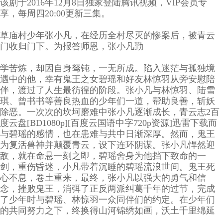
该剧于2016年12月8日独家登陆腾讯视频，VIP会员专
享，每周四20:00更新三集。
草庙村少年张小凡，在经历全村尽灭的惨案后，被青云
门收归门下。为报答师恩，张小凡勤
学苦炼，却因自身驽钝，一无所成。陷入迷茫与孤独境
遇中的他，幸有鬼王之女碧瑶和好友林惊羽从旁安慰陪
伴，渡过了人生最彷徨的阶段。张小凡与林惊羽、陆雪
琪、曾书书等善良热血的少年们一道，帮助良善，斩妖
除恶。一次次的坎坷磨难中张小凡逐渐成长，青云志2百
度云盘[BD1080p][百度云国语中字720p资源]迅雷下载而
与碧瑶的感情，也在患难与共中日渐深厚。然而，鬼王
为复活兽神并颠覆青云，设下连环阴谋。张小凡悍然迎
敌，就在命悬一刻之即，碧瑶舍身为他挡下致命的一
剑，重伤昏迷，小凡带着沉睡的碧瑶流浪世间。鬼王死
心不息，卷土重来，最终，张小凡以强大的勇气和信
念，挫败鬼王，消弭了正反两派纠葛千年的过节，完成
了少年时与碧瑶、林惊羽一众同伴们的约定。在少年们
的共同努力之下，终换得山河锦绣如画，沃土千里绵延