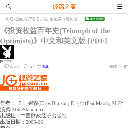
›
论坛
›
金融投资论坛 六区
›
金融学（理论版）
《投资收益百年史(Triumph of the
Optimists)》中文和英文版 [PDF]
penddy
97637
727
收藏
2009-09-07
作者：
E.迪姆森(ElroyDimson) P.马什(PaulMarsh) M.斯
汤腾(MikeStaunton)
出版社：
中国财政经济出版社
出版日期：
2005-06