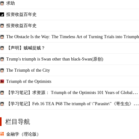
求助
投资收益百年史
投资收益百年史
The Obstacle Is the Way: The Timeless Art of Turning Trials into Triumph
【声明】贼喊捉贼？
Trump's triumph is Swan other than black-Swan(原创)
The Triumph of the City
Triumph of the Optimists
【学习笔记】求资源： Triumph of the Optimists 101 Years of Global In
vest ...
【学习笔记】Feb.16 TEA P68 The triumph of \"Parasite\"《寄生虫》获
奥 ...
栏目导航
金融学（理论版）