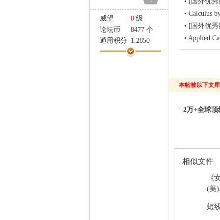
•
[国外优秀数学教
-
家
•
Calculus b
威望
0
级
•
[国外优秀数学教
论坛币
8477 个
•
Applied Calc
通用积分
1.2850
学术水平
0 点
热心指数
9 点
信用等级
0 点
经验
728 点
本帖被以下文库
帖子
11
精华
0
·
2万+全球
在线时间
27 小时
注册时间
2016-9-4
最后登录
2019-2-27
相似文件
《
(美)
短线