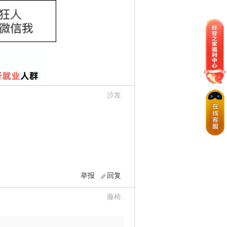
沙发
。
举报
回复
藤椅