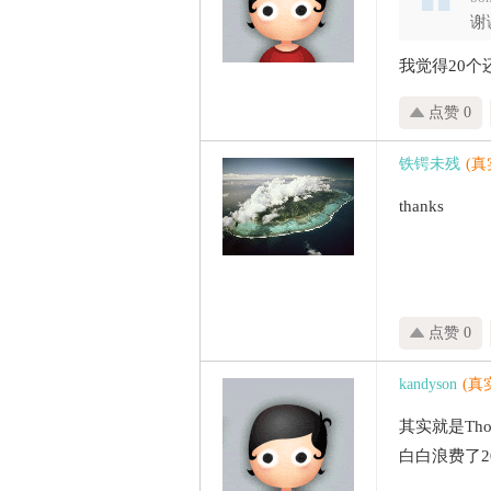
谢
我觉得20
点赞 0
铁锷未残
(
thanks
点赞 0
kandyson
(真
其实就是Thomas 
白白浪费了2