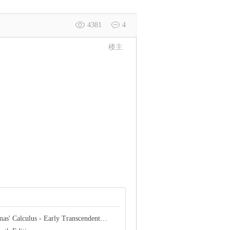
4381
4
楼主
- Early Transcendentals 12th Edition 下载