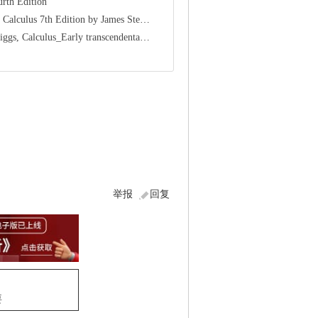
urth Edition
Edition by James Stewart 最好的数学基础教材
us_Early transcendentals, 2nd Edition
举报
回复
要