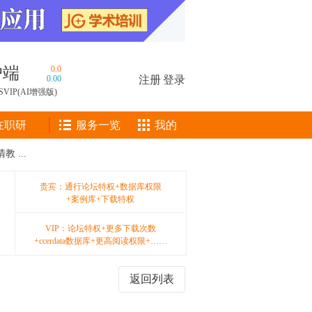
户端
0.0
0.00
注册
|
登录
SVIP(AI增强版)
在职研
服务一览
我的
教 ...
贵宾：通行论坛特权+数据库权限
+案例库+下载特权
VIP：论坛特权+更多下载次数
+ccerdata数据库+更高阅读权限+……
返回列表