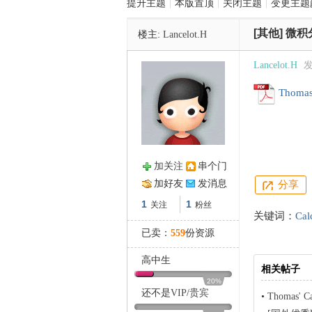
提升主题
|
本版置顶
|
关闭主题
|
变更主题
[其他]
微积分
楼主:
Lancelot.H
管
Lancelot.H
发
Thomas'
加关注
串个门
之
加好友
发消息
分享
1
1
关注
粉丝
关键词：
Cal
已卖：
559
份资源
高中生
相关帖子
20%
还不是
VIP
/
贵宾
•
Thomas' Ca