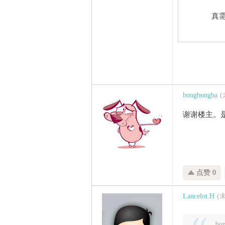
真需
bongbongba
谢谢楼主。
点赞 0
Lancelot.H
(
bo