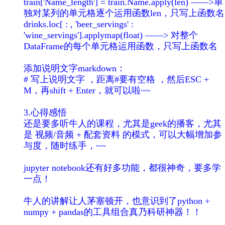
train['Name_length'] = train.Name.apply(len) ——>单
独对某列的单元格逐个运用函数len，只写上函数名
drinks.loc[ : , 'beer_servings' :
'wine_servings'].applymap(float) ——> 对整个
DataFrame的每个单元格运用函数，只写上函数名
添加说明文字markdown：
# 写上说明文字 ，距离#要有空格 ，然后ESC +
M，再shift + Enter，就可以啦~~
3.心得感悟
还是要多听牛人的课程，尤其是geek的播客，尤其
是 视频/音频 + 配套资料 的模式，可以大幅增加参
与度，随时练手，~~
jupyter notebook还有好多功能，都很神奇，要多学
一点！
牛人的讲解让人茅塞顿开，也意识到了python +
numpy + pandas的工具组合真乃科研神器！！