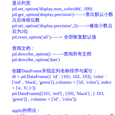
显示列宽
pd.set_option('display.max_colwidth', 100)
pd.get_option('display.precision')——>查出默认小数
点后保留位数
pd.set_option('display.precision’,2)——>修改小数点
后为2位
pd.reset_option('all’)——> 全部恢复默认值
查阅文档：
pd.describe_option() ——>查阅所有文档
pd.describe_option('date')
创建DataFrame并指定列名称排序与索引：
df = pd.DataFrame({ 'id' : [101, 102, 103], 'color' :
['red' , 'black', 'green']},columns = ['id', 'color'], index
= ['a', 'b','c'])
pd.DataFrame([[101, 'red'] , [102, 'black'] , [ 103,
'green']] , columns = ['id' , 'color'])
apply的用法：