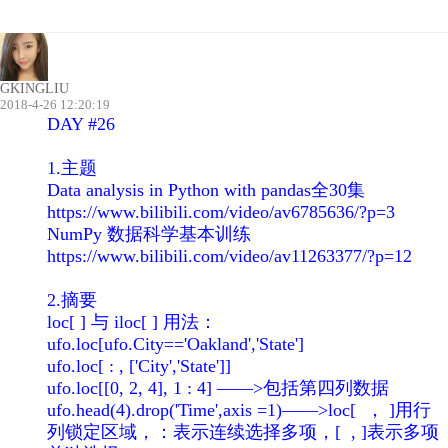
GKINGLIU
2018-4-26 12:20:19
DAY #26
1.主题
Data analysis in Python with pandas全30集
https://www.bilibili.com/video/av6785636/?p=3
NumPy 数据科学基本训练
https://www.bilibili.com/video/av11263377/?p=12
2.摘要
loc[ ] 与 iloc[ ] 用法：
ufo.loc[ufo.City=='Oakland','State']
ufo.loc[ : , ['City','State']]
ufo.loc[[0, 2, 4], 1 : 4] ——>包括第四列数据
ufo.head(4).drop('Time',axis =1)——>loc[ ， ]用行
列锁定区域，：表示连续选择多项，[ , ]表示多项