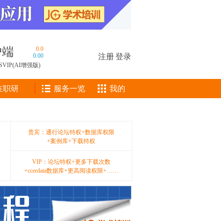
户端
0.0
0.00
注册
|
登录
SVIP(AI增强版)
在职研
服务一览
我的
贵宾：通行论坛特权+数据库权限
+案例库+下载特权
VIP：论坛特权+更多下载次数
+ccerdata数据库+更高阅读权限+……