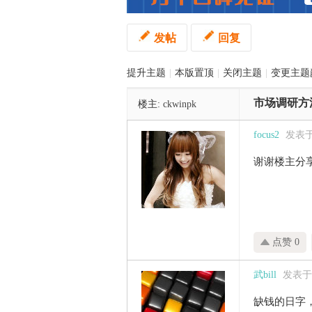
发帖
回复
管
提升主题
|
本版置顶
|
关闭主题
|
变更主题
市场调研方法
楼主:
ckwinpk
focus2
发表于 2
谢谢楼主分
之
点赞 0
武bill
发表于 2
缺钱的日字