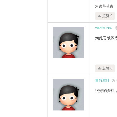
河边芦苇青
点赞 0
xiaofei1987
发
为此贡献深
点赞 0
青竹翠叶
发表
很好的资料