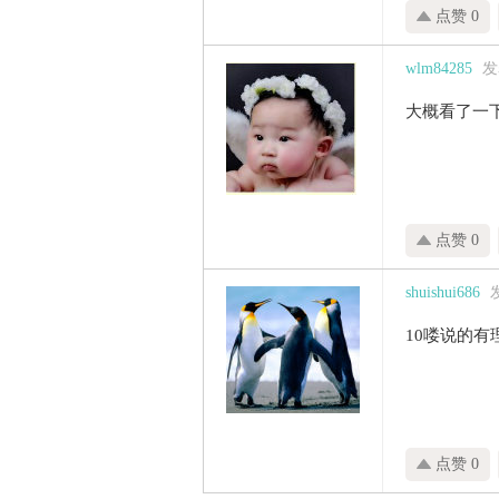
点赞 0
wlm84285
发表
大概看了一
点赞 0
shuishui686
发
10喽说的有
点赞 0