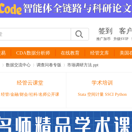
签到
客
推广加币
升级SVIP
交易
CDA数据分析师
在线教育
经管文库
美国
数据交流中心
调查问卷专版
市场调研方法.ppt
经管云课堂
学术培训
›
›
›
经管/金融/财会/社科/名师公开课
Stata 空间计量 SSCI Python