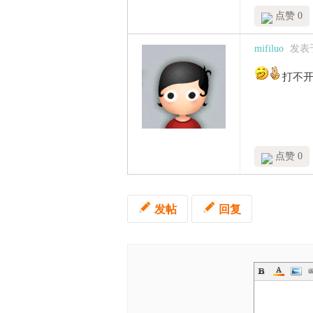
点赞 0
mifiluo
发表于 
打不
点赞 0
发帖
回复