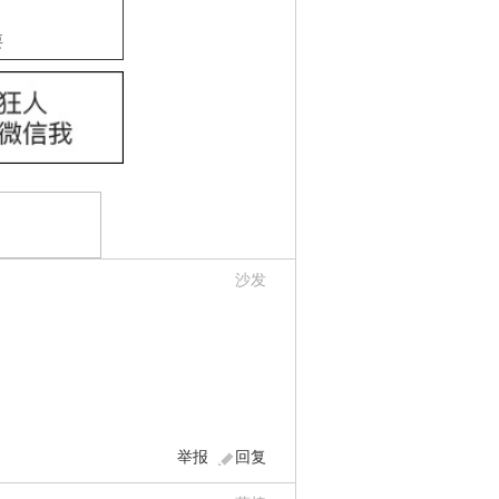
要
沙发
举报
回复