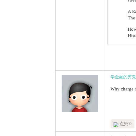
stre
A R
The 
How
Hist
学金融的穷鬼
Why charge o
点赞 0