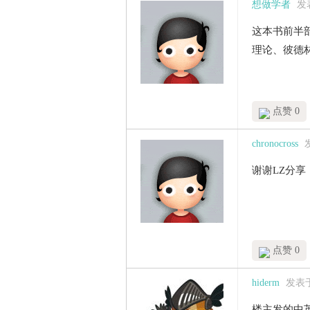
想做学者
发表
这本书前半
理论、彼德
点赞 0
chronocross
发
谢谢LZ分
点赞 0
hiderm
发表于 
楼主发的中