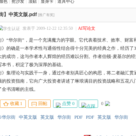
颜色
|
抢沙发
|
顶贴
|
显身卡
|
道具中心
】中英文版.pdf
[推广有奖]
发表于 2009-12-22 12:35:50
|
AI写论文
街》“华尔街”，是一个充满魔力的字眼。它代表着技术、效率、财富
街》的确是一本学术性与通俗性结合得十分完美的经典之作，经历了3
大的成功，这与作者本人辉煌的经历难以分割。作者伯顿·麦基尔的
写本书，积淀了极为深厚的基础。
街》集理论与实践干一身，通过作者别具匠心的构思，将二者融汇贯
强的投资指南，它向广大投资者讲述了琳琅满目的投资战略和五花八
了全书清晰的主线。
点赞 0
0
收藏
1
回帖
步华尔街
中英文版
英文版
华尔街
PDF
PDF
英文版
华尔街