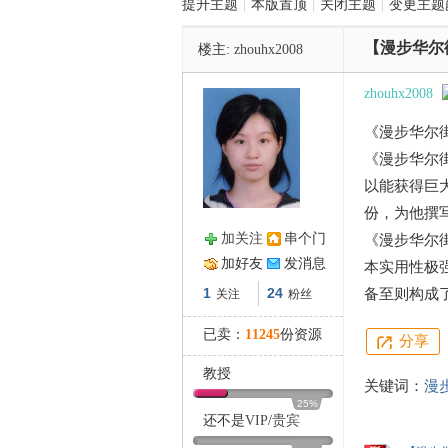
提升主题
|
本版置顶
|
关闭主题
|
变更主题
【漫步华尔街
楼主:
zhouhx2008
管
zhouhx2008
《漫步华尔
《漫步华尔
以能获得巨
份，为他撰
加关注
串个门
《漫步华尔
之
加好友
发消息
本实用性极
1
24
备至则构成
关注
粉丝
已卖：
11245
份资源
分享
教授
关键词：
漫
25%
还不是
VIP
/
贵宾