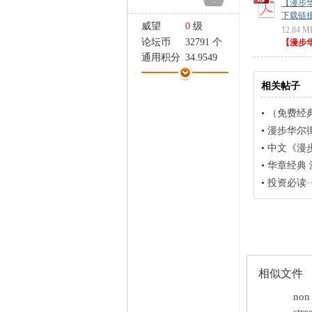
-
【漫步华
家
下载链接: ht
威望
0
级
12.84 M
论坛币
32791 个
【漫步华
通用积分
34.9549
学术水平
12 点
相关帖子
热心指数
25 点
信用等级
4 点
•
（免费经
经验
77688 点
•
漫步华尔
帖子
548
•
中文《漫
精华
0
•
华章经典 
在线时间
1049 小时
注册时间
2007-3-20
•
投资必读·
最后登录
2026-8-1
相似文件
non