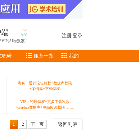
户端
0.0
0.00
注册
|
登录
SVIP(AI增强版)
在职研
服务一览
我的
贵宾：通行论坛特权+数据库权限
+案例库+下载特权
VIP：论坛特权+更多下载次数
+ccerdata数据库+更高阅读权限+……
返回列表
1
2
下一页