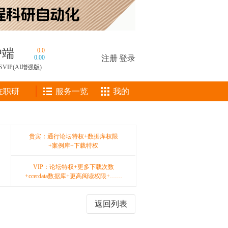
户端
0.0
0.00
注册
|
登录
SVIP(AI增强版)
在职研
服务一览
我的
贵宾：通行论坛特权+数据库权限
+案例库+下载特权
VIP：论坛特权+更多下载次数
+ccerdata数据库+更高阅读权限+……
返回列表