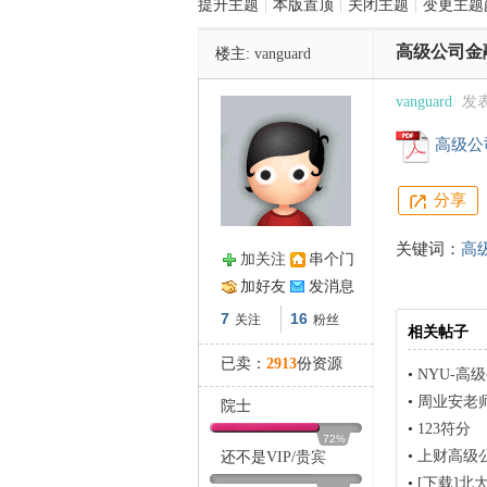
提升主题
|
本版置顶
|
关闭主题
|
变更主题
高级公司金
楼主:
vanguard
管
vanguard
发表于
高级公司
分享
关键词：
高
加关注
串个门
之
加好友
发消息
7
16
关注
粉丝
相关帖子
已卖：
2913
份资源
•
NYU-高
•
周业安老师
院士
•
123符分
72%
•
上财高级
还不是
VIP
/
贵宾
•
[下载]