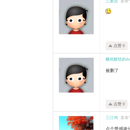
三重虫
发表于 
点赞 0
幡然醒悟的dre
被删了
点赞 0
三江鸿
发表于 
点个赞感谢