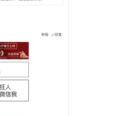
举报
回复
要