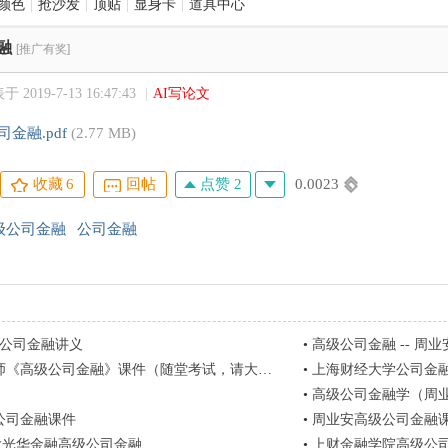
颜色
|
抢沙发
|
顶贴
|
显身卡
|
道具中心
融
[推广有奖]
 2019-7-13 16:47:43
|
AI写论文
金融.pdf
(2.77 MB)
点赞 2
0.0023
收藏
6
回帖
级公司金融
公司金融
级公司金融讲义
•
高级公司金融 -- 周业安
《高级公司金融》课件（随堂考试，请大家转告）
•
上海财经大学公司金
•
高级公司金融学（周
公司金融课件
•
周业安高级公司金融课
北大光华金融高级公司金融
•
上财金融学院高级公