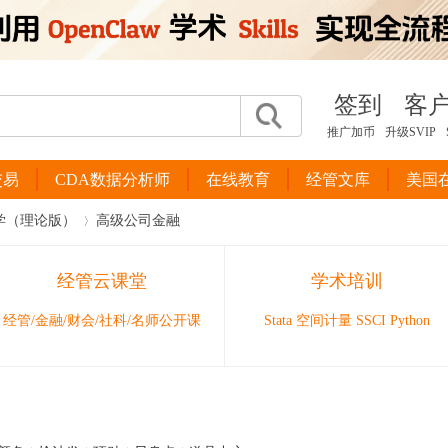
签到
客
推广加币
升级SVIP
交易
CDA数据分析师
在线教育
经管文库
美国
学（理论版）
高级公司金融
经管云课堂
学术培训
›
经管/金融/财会/社科/名师公开课
Stata 空间计量 SSCI Python