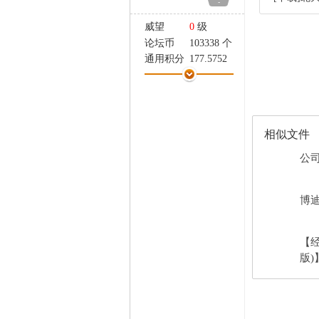
-
家
威望
0
级
论坛币
103338 个
通用积分
177.5752
学术水平
41 点
热心指数
25 点
信用等级
10 点
经验
21767 点
相似文件
帖子
1451
精华
0
公司
在线时间
6567 小时
注册时间
2004-10-12
博迪
最后登录
2026-8-9
【
版)】