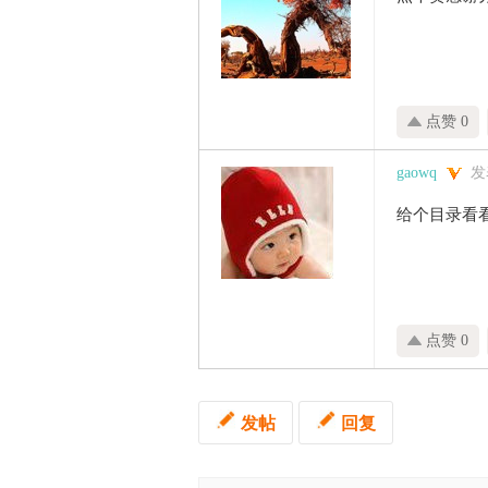
点赞 0
gaowq
发表
给个目录看
点赞 0
发帖
回复