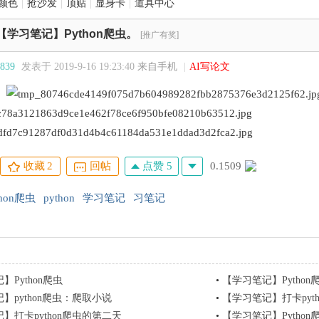
颜色
|
抢沙发
|
顶贴
|
显身卡
|
道具中心
【学习笔记】Python爬虫。
[推广有奖]
839
发表于 2019-9-16 19:23:40
来自手机
|
AI写论文
。
点赞 5
0.1509
收藏
2
回帖
thon爬虫
python
学习笔记
习笔记
】Python爬虫
•
【学习笔记】Python
】python爬虫：爬取小说
•
【学习笔记】打卡pyt
】打卡python爬虫的第二天
•
【学习笔记】Python爬