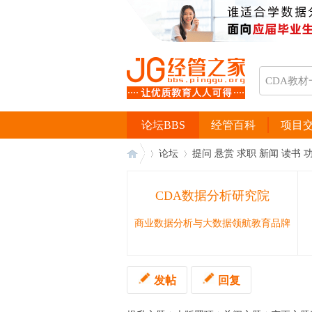
论坛BBS
经管百科
项目
论坛
提问 悬赏 求职 新闻 读书 
CDA数据分析研究院
经
›
›
商业数据分析与大数据领航教育品牌
发帖
回复