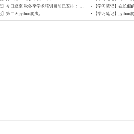
返京 秋冬季学术培训目前已安排： > Python爬虫学术应用，9月 ...
•
【学习笔记】在长假的尾
】第二天python爬虫。
•
【学习笔记】pytho