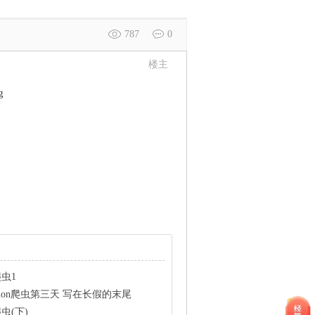
787
0
楼主
爬虫1
hon爬虫第三天 写在长假的末尾
虫(下)