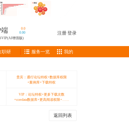
户端
0.0
0.00
注册
|
登录
SVIP(AI增强版)
在职研
服务一览
我的
贵宾：通行论坛特权+数据库权限
+案例库+下载特权
VIP：论坛特权+更多下载次数
+ccerdata数据库+更高阅读权限+……
返回列表