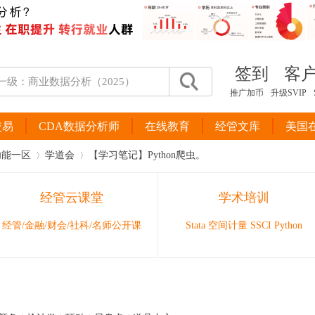
签到
客
推广加币
升级SVIP
交易
CDA数据分析师
在线教育
经管文库
美国
功能一区
学道会
【学习笔记】Python爬虫。
经管云课堂
学术培训
›
›
经管/金融/财会/社科/名师公开课
Stata 空间计量 SSCI Python