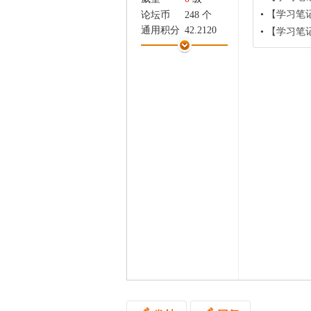
家
•
【学习笔记】今日
论坛币
248 个
通用积分
42.2120
•
【学习笔记
学术水平
0 点
热心指数
0 点
信用等级
0 点
经验
152 点
帖子
30
精华
0
在线时间
0 小时
注册时间
2019-8-15
最后登录
2019-9-20