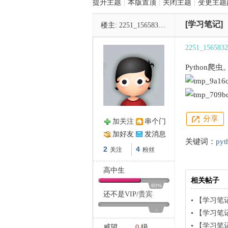
提升主题
|
本版置顶
|
关闭主题
|
变更主题
[学习笔记]
楼主:
2251_1565832839
管
2251_1565832
Python爬虫
分享
加关注
串个门
之
加好友
发消息
关键词：
py
2
4
关注
粉丝
高中生
相关帖子
60%
还不是
VIP
/
贵宾
•
【学习笔记
-
•
【学习笔记
•
【学习笔记
威望
0
级