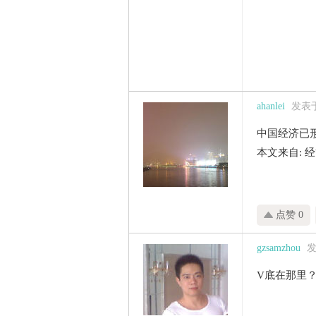
ahanlei
发表于 
中国经济已
本文来自: 
点赞 0
gzsamzhou
发
V底在那里