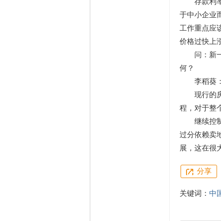
存款利率调
于中小企业
工作重点应
价格过快上
问：新一轮
何？
李稻葵：本
现行的房地
程，对于整
继续控制房
过分依赖卖
展，这在很
分享
关键词：
中