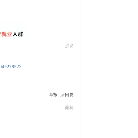
沙发
^uid=278523
举报
回复
藤椅