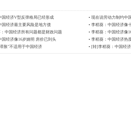
中国经济V型反弹格局已经形成
•
现在说劳动力制约中
中国经济最主要风险是地方债
•
李稻葵：中国经济像十
稻葵：中国经济所有问题都是财政问题
•
李稻葵：中国经济像1
国经济像16岁姚明 房价已到头
•
李稻葵：中国经济热
“滞胀”不适用于中国经济
•
[转]李稻葵：中国经济像