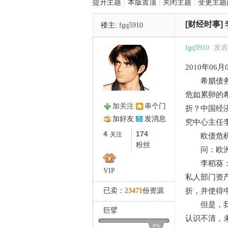
提升主题
|
本版置顶
|
关闭主题
|
变更主题
[财经时事]
楼主:
fgq5910
管
fgq5910
发表于
2010年06
希腊债务危
危如累卵的
加关注
串个门
折？中国经
加好友
发消息
究中心主任
之
4
174
关注
欧债危机
粉丝
问：欧洲债
李稻葵：希
VIP
私人部门资
已卖：
23471
份资源
折，并使得
但是，我认
巨擘
认识不清，
0%