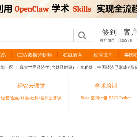
签到
客
推广加币
升级SVIP
交易
CDA数据分析师
在线教育
经管文库
美国
功能一区
真实世界经济学(含财经时事)
李稻葵：中国经济已形成V形
经管云课堂
学术培训
›
›
经管/金融/财会/社科/名师公开课
Stata 空间计量 SSCI Python