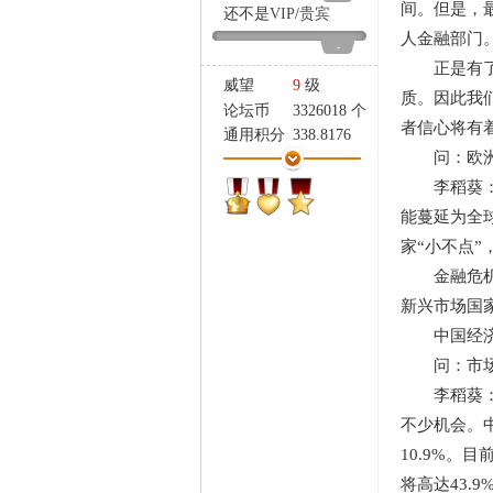
间。但是，
家
还不是
VIP
/
贵宾
人金融部门
-
正是有了之
威望
9
级
质。因此我
论坛币
3326018 个
者信心将有
通用积分
338.8176
问：欧洲债
学术水平
1035 点
热心指数
1554 点
李稻葵：这
信用等级
560 点
能蔓延为全
经验
353348 点
家“小不点
帖子
20270
金融危机让
精华
2
新兴市场国
在线时间
4843 小时
注册时间
2009-4-15
中国经济
最后登录
2021-3-5
问：市场目
李稻葵：经
不少机会。
10.9%。
将高达43