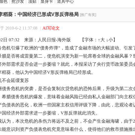
颜色
|
抢沙发
|
顶贴
|
显身卡
|
道具中心
李稻葵：中国经济已形成V形反弹格局
[推广有奖]
 2010-6-2 11:37:08
|
AI写论文
月02日 07:32 来源：人民日报-海外版 【字体：↑大 ↓小】
机引爆了欧洲的“债务炸弹”，造成了金融市场的大幅波动、引发
希腊是否将成雷曼第二，使危机演变为新一轮席卷全球的金融风暴？
济外部需求是否会进一步萎缩？就此，本报采访了央行货币政策委员
李稻葵，他认为中国经济V形反弹格局已经形成。
不会延缓复苏
务危机的突袭，是否会复制次贷危机的恐怖后果，升级为第二次
腊债务危机的爆发，意味着金融风险已经由私人金融部门向主权信
产负债表的恶化，欧洲一些国家主权信用评级下降，由此，悲观论者
中国经济外部需求进一步萎缩，V形反弹就此消失。
为，本次危机的杀伤力将远不及之前，不会产生金融海啸，由于20
未能意识到资产负债表危机究竟意味着什么，使得他们的救市措施推