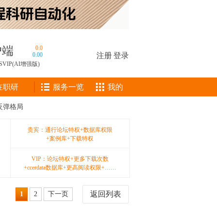
户端
0.0
0.00
注册
|
登录
SVIP(AI增强版)
在职研
服务一览
我的
反弹格局
贵宾：通行论坛特权+数据库权限
+案例库+下载特权
VIP：论坛特权+更多下载次数
+ccerdata数据库+更高阅读权限+……
返回列表
1
2
下一页