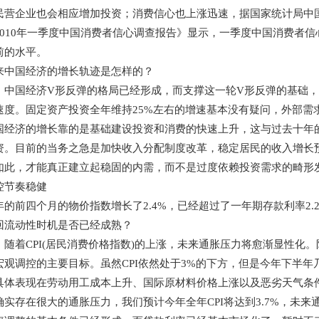
民营企业也会相应增加投资；消费信心也上涨迅速，据国家统计局中
2010年一季度中国消费者信心调查报告》显示，一季度中国消费者
前的水平。
国经济的增长轨迹是怎样的？
国经济V形反弹的格局已经形成，而支撑这一轮V形反弹的基础，是
速度。固定资产投资全年维持25%左右的增速基本没有疑问，外部需
国经济的增长靠的是基础建设投资和消费的快速上升，这与过去十年
资。目前的当务之急是加快收入分配制度改革，稳定居民的收入增长
如此，才能真正建立起稳固的内需，而不是过度依赖投资需求的畸形
节奏稳健
前四个月的物价指数增长了2.4%，已经超过了一年期存款利率2.
回流动性时机是否已经成熟？
着CPI(居民消费价格指数)的上涨，未来通胀压力将愈渐显性化。
宏观调控的主要目标。虽然CPI依然处于3%的下方，但是今年下半
具体表现在劳动用工成本上升、国际原材料价格上涨以及恶劣天气条
确实存在很大的通胀压力，我们预计今年全年CPI将达到3.7%，未