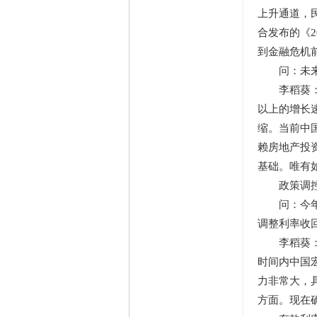
上升通道，
合发布的《
到金融危机
问：未来中
李稻葵：中
以上的增长
缩。当前中
赖房地产投
基础。唯有
政策调控
问：今年的
调整利率收
李稻葵：随
时间内中国
力非常大，
方面。现在