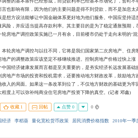
整的基本条件已经形成，而贷款利率已经基本市场化了，暂时不动
而言也影响有限，因为他们的主要问题是得不到贷款，而不是加息太
该是想方设法能够让中国金融体系更好地为他们服务。中国应坚持适
涨风险，并应适当提高存款利率。其主要目的是为了稳定通胀预期，
房地产调控政策实施已一月有余，目前楼市仍处于走向未明的‘混沌
轮房地产调控与以往不同，它将是我们国家第二次房地产、住房
产的调整政策应该坚定不移继续推进。控制房地产价格过快上涨，
个中国经济健康发展而言都是至关重要的，是夯实经济长远发展基础
地产市场的投资和投机需求，还要推动地方财政改革，鼓励地方政
地收入的局面。如果这一条改革到位了，不仅地方财政的基础更为牢
大程度上可以弥补纯商业住宅房地产投资下降的真空。(记者 邓鑫)
点赞 0
0
收藏
1
回帖
国经济
李稻葵
量化宽松货币政策
居民消费价格指数
2010年一季