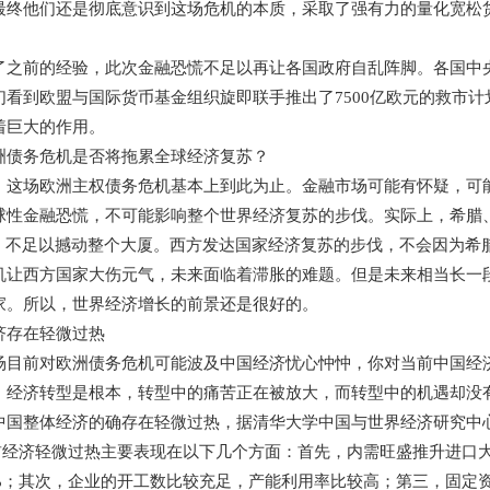
最终他们还是彻底意识到这场危机的本质，采取了强有力的量化宽松
。
前的经验，此次金融恐慌不足以再让各国政府自乱阵脚。各国中央
们看到欧盟与国际货币基金组织旋即联手推出了7500亿欧元的救市
着巨大的作用。
务危机是否将拖累全球经济复苏？
场欧洲主权债务危机基本上到此为止。金融市场可能有怀疑，可能
球性金融恐慌，不可能影响整个世界经济复苏的步伐。实际上，希腊
”，不足以撼动整个大厦。西方发达国家经济复苏的步伐，不会因为希
西方国家大伤元气，未来面临着滞胀的难题。但是未来相当长一段
家。所以，世界经济增长的前景还是很好的。
存在轻微过热
前对欧洲债务危机可能波及中国经济忧心忡忡，你对当前中国经
济转型是根本，转型中的痛苦正在被放大，而转型中的机遇却没有
中国整体经济的确存在轻微过热，据清华大学中国与世界经济研究中心
目前经济轻微过热主要表现在以下几个方面：首先，内需旺盛推升进口大
.9%；其次，企业的开工数比较充足，产能利用率比较高；第三，固定