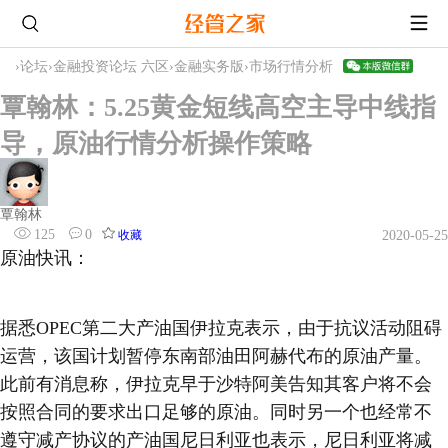
›
论坛
›
金融投资论坛 六区
›
金融实务版
›
市场行情分析
覃翰林：5.25黄金短线高空主导中线指
导，原油行情分析操作策略
覃翰林
125
0
收藏
2020-05-25
原油快讯：
据悉OPEC第二大产油国伊拉克表示，由于抗议活动阻碍
运营，该国计划暂停东南部油田阿赫代布的原油产量。
此前有消息称，伊拉克早于沙特阿美告知其客户将不会
按照合同的要求出口足够的原油。同时另一个也经常不
遵守减产协议的产油国尼日利亚也表示，尼日利亚将减