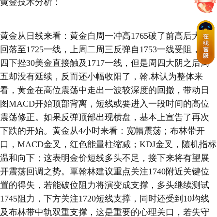
黄金技术分析：
黄金从日线来看：黄金自周一冲高1765破了前高后大幅
回落至1725一线，上周二周三反弹自1753一线受阻，周
四下挫30美金直接触及1717一线，但是周四大阴之后周
五却没有延续，反而还小幅收阳了，翰.林认为整体来
看，黄金在高位震荡中走出一波较深度的回撤，带动日
图MACD开始顶部背离，短线或要进入一段时间的高位
震荡修正。如果反弹顶部出现横盘，基本上宣告了再次
下跌的开始。黄金从4小时来看：宽幅震荡；布林带开
口，MACD金叉，红色能量柱缩减；KDJ金叉，随机指标
温和向下；这表明金价短线多头不足，接下来将有望展
开震荡回调之势。覃翰林建议重点关注1740附近关键位
置的得失，若能破位阻力将演变成支撑，多头继续测试
1745阻力，下方关注1720短线支撑，同时还受到10均线
及布林带中轨双重支撑，这是重要的心理关口，若失守