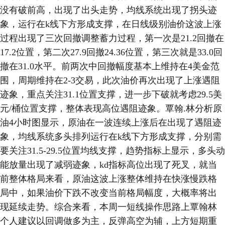
没有破前高，出现了出头走势，均线系统出现了拐头迹
象，运行在k线下方形成支撑，在日线级别油价这波上涨
过程出现了三次回撤调整蓄力过程，第一次是21.2回撤在
17.2位置，第二次27.9回撤24.36位置，第三次就是33.0回
撤在31.0水平。前两次中回撤幅度基本上维持在4美金范
围，周期维持在2-3交易，此次油价再次出现了上涨遇阻
迹象，重点关注31.1位置支撑，进一步下破就考虑29.5美
元/桶位置支撑，整体表现高位遇阻迹象。覃翰.林分析原
油4小时图显示，原油在一波连续上涨后在出现了遇阻迹
象，均线系统多头排列运行在k线下方形成支撑，分别需
要关注31.5-29.5位置均线支撑，趋势指标上显示，多头动
能放量出现了减弱迹象，kd指标高位出现了死叉，就当
前整体格局来看，原油这波上涨整体维持在快涨慢跌格
局中，如果油价下跌不改变当前格局幅度，大概率将出
现延续走势。综合来看，本周一短线操作思路上覃翰林
个人建议以回调做多为主，反弹高空为辅，上方短期重