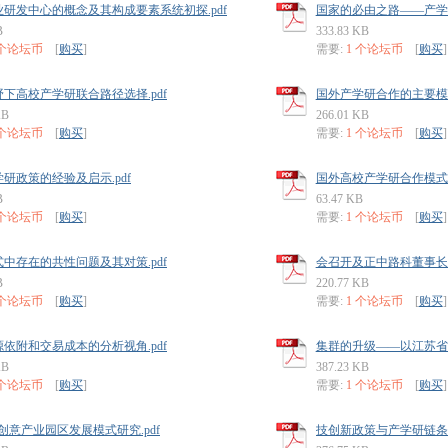
研发中心的概念及其构成要素系统初探.pdf
国家的必由之路——产学研
B
333.83 KB
 个论坛币
[
购买
]
需要:
1 个论坛币
[
购买
]
下高校产学研联合路径选择.pdf
国外产学研合作的主要模式
KB
266.01 KB
 个论坛币
[
购买
]
需要:
1 个论坛币
[
购买
]
研政策的经验及启示.pdf
国外高校产学研合作模式分
B
63.47 KB
 个论坛币
[
购买
]
需要:
1 个论坛币
[
购买
]
中存在的共性问题及其对策.pdf
会召开及正中路科董事长杨
B
220.77 KB
 个论坛币
[
购买
]
需要:
1 个论坛币
[
购买
]
依附和交易成本的分析视角.pdf
集群的升级——以江苏省江
KB
387.23 KB
 个论坛币
[
购买
]
需要:
1 个论坛币
[
购买
]
创意产业园区发展模式研究.pdf
技创新政策与产学研链条关