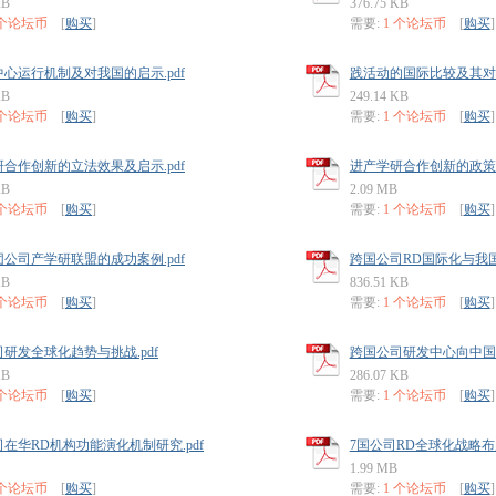
KB
376.75 KB
 个论坛币
[
购买
]
需要:
1 个论坛币
[
购买
]
心运行机制及对我国的启示.pdf
践活动的国际比较及其对中
KB
249.14 KB
 个论坛币
[
购买
]
需要:
1 个论坛币
[
购买
]
合作创新的立法效果及启示.pdf
进产学研合作创新的政策考
KB
2.09 MB
 个论坛币
[
购买
]
需要:
1 个论坛币
[
购买
]
公司产学研联盟的成功案例.pdf
跨国公司RD国际化与我国的
KB
836.51 KB
 个论坛币
[
购买
]
需要:
1 个论坛币
[
购买
]
研发全球化趋势与挑战.pdf
跨国公司研发中心向中国转
KB
286.07 KB
 个论坛币
[
购买
]
需要:
1 个论坛币
[
购买
]
在华RD机构功能演化机制研究.pdf
7国公司RD全球化战略布局
1.99 MB
 个论坛币
[
购买
]
需要:
1 个论坛币
[
购买
]