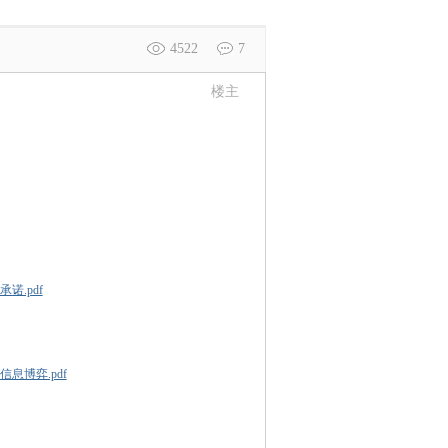
4522
7
楼主
诺.pdf
息博弈.pdf