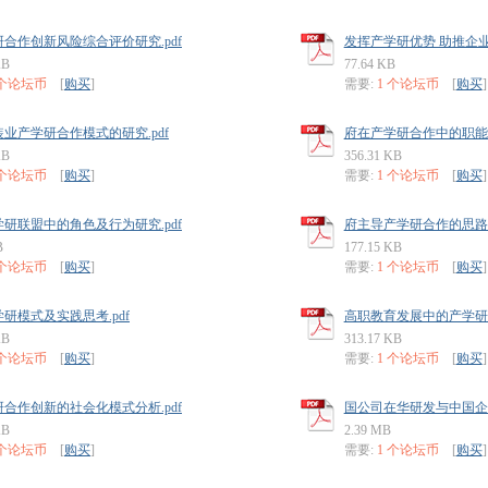
合作创新风险综合评价研究.pdf
发挥产学研优势 助推企业
KB
77.64 KB
 个论坛币
[
购买
]
需要:
1 个论坛币
[
购买
]
业产学研合作模式的研究.pdf
府在产学研合作中的职能变
KB
356.31 KB
 个论坛币
[
购买
]
需要:
1 个论坛币
[
购买
]
研联盟中的角色及行为研究.pdf
府主导产学研合作的思路与
B
177.15 KB
 个论坛币
[
购买
]
需要:
1 个论坛币
[
购买
]
研模式及实践思考.pdf
高职教育发展中的产学研模
KB
313.17 KB
 个论坛币
[
购买
]
需要:
1 个论坛币
[
购买
]
合作创新的社会化模式分析.pdf
国公司在华研发与中国企业
KB
2.39 MB
 个论坛币
[
购买
]
需要:
1 个论坛币
[
购买
]