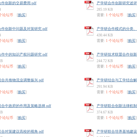
作创新的交易费用.pdf
产学研合作创新研究述评及
B
285.19 KB
 个论坛币
[
购买
]
需要:
1 个论坛币
[
购买
]
作创新中问题及对策研究.pdf
产学研合作模式的分类、特
B
430.44 KB
 个论坛币
[
购买
]
需要:
1 个论坛币
[
购买
]
作中的知识产权问题研究.pdf
产学研技术联盟合作创新机
KB
244.72 KB
 个论坛币
[
购买
]
需要:
1 个论坛币
[
购买
]
合共推物流业调整振兴.pdf
产学研结合与工学结合解读
291.94 KB
 个论坛币
[
购买
]
需要:
1 个论坛币
[
购买
]
合中政府的作用及策略选择.pdf
产学研联合创新法律机制的
KB
374.67 KB
 个论坛币
[
购买
]
需要:
1 个论坛币
[
购买
]
合对策建议高校的视角.pdf
产学研联合培养基地建设的