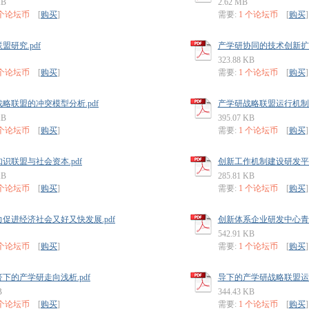
KB
2.62 MB
 个论坛币
[
购买
]
需要:
1 个论坛币
[
购买
]
盟研究.pdf
产学研协同的技术创新扩散
323.88 KB
 个论坛币
[
购买
]
需要:
1 个论坛币
[
购买
]
略联盟的冲突模型分析.pdf
产学研战略联盟运行机制及
KB
395.07 KB
 个论坛币
[
购买
]
需要:
1 个论坛币
[
购买
]
识联盟与社会资本.pdf
创新工作机制建设研发平台
KB
285.81 KB
 个论坛币
[
购买
]
需要:
1 个论坛币
[
购买
]
促进经济社会又好又快发展.pdf
创新体系企业研发中心青岛
542.91 KB
 个论坛币
[
购买
]
需要:
1 个论坛币
[
购买
]
下的产学研走向浅析.pdf
导下的产学研战略联盟运行
B
344.43 KB
 个论坛币
[
购买
]
需要:
1 个论坛币
[
购买
]