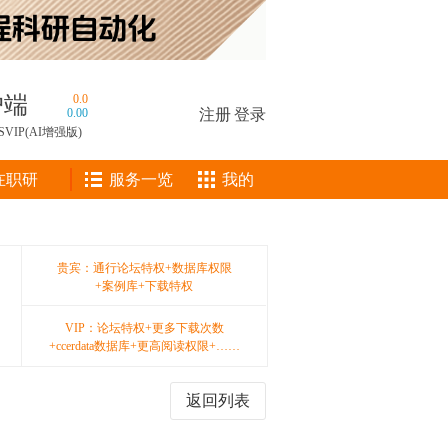
户端
0.0
0.00
注册
|
登录
SVIP(AI增强版)
在职研
服务一览
我的
贵宾：通行论坛特权+数据库权限
+案例库+下载特权
VIP：论坛特权+更多下载次数
+ccerdata数据库+更高阅读权限+……
返回列表