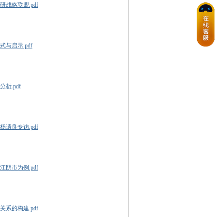
战略联盟.pdf
与启示.pdf
析.pdf
遗良专访.pdf
阴市为例.pdf
系的构建.pdf