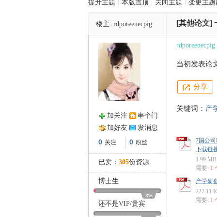
提升主题
|
本版置顶
|
关闭主题
|
变更主题
[其他论文]
楼主:
rdporeenecpig
管
rdporeenecpig
当初发表论
分享
关键词：
产
加关注
串个门
之
加好友
发消息
7国公司
0
0
关注
粉丝
下载链接: ht
1.99 MB
已卖：
305
份资源
需要:
1
博士生
产学研创
227.11 
3%
需要:
1
还不是
VIP
/
贵宾