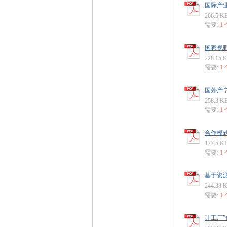
国际产业
266.5 K
需要:
1
国家视野
228.15 
需要:
1
国外产学
258.3 K
需要:
1
合作模式
177.5 K
需要:
1
基于资源
244.38 
需要:
1
计工厂”