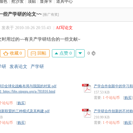
颜色
|
抢沙发
|
顶贴
|
显身卡
|
道具中心
一些产学研的论文~~
[推广有奖]
发表于 2010-10-26 20:55:43
|
AI写论文
文时用过的~~有关产学研结合的一些文献~
点赞 0
0
收藏
0
回帖
学研
发表论文
产学研
RD全球化战略布局与我国的对策.pdf
产学合作创新中的学习和承
tps://bbs.pinggu.org/a-781816.html
157.53 KB
需要:
1 个论坛币
[
购买
]
 个论坛币
[
购买
]
新联盟的三种模式及其构建.pdf
产学研合作创新的不对称信
KB
210.99 KB
 个论坛币
[
购买
]
需要:
1 个论坛币
[
购买
]