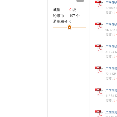
-
家
产学研合
72.08 K
威望
0
级
需要:
1
论坛币
197 个
通用积分
0
产学研合
学术水平
0 点
96.12 K
热心指数
0 点
需要:
1
信用等级
0 点
经验
3503 点
产学研合
帖子
173
317.74 
精华
0
需要:
1
在线时间
282 小时
注册时间
2009-3-6
产学研结
72.1 KB
最后登录
2014-9-18
需要:
1
产学研结
413.54 
需要:
1
产学研联