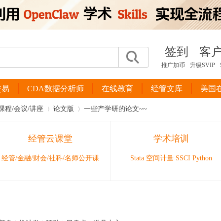
签到
客
推广加币
升级SVIP
交易
CDA数据分析师
在线教育
经管文库
美国
课程/会议/讲座
论文版
一些产学研的论文~~
经管云课堂
学术培训
›
›
经管/金融/财会/社科/名师公开课
Stata 空间计量 SSCI Python