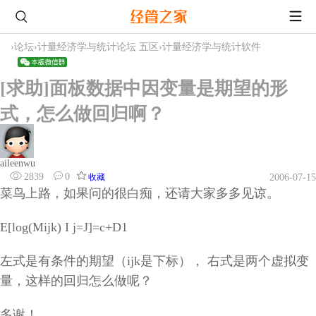
›
论坛
›
计量经济学与统计论坛 五区
›
计量经济学与统计软件
[求助]面板数据中因变量是期望的形
式，怎么做回归啊？
aileenwu
2839
0
收藏
2006-07-15
菜鸟上路，如果问的很白痴，还请大家多多见谅。
E[log(Mijk) I j=J]=c+D1
左式是有条件的期望（ijk是下标）， 右式是两个虚拟变
量，这样的回归怎么做呢？
多谢！