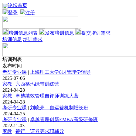
论坛首页
登录
|
注册
培训信息列表
发布培训信息
提交培训需求
培训信息
培训需求
培训列表
发布时间
考研专业课
|
上海理工大学814管理学辅导
2025-07-06
家教
|
六西格玛绿带训练营
2024-04-28
家教
|
卓越绩效管理自评师训练大营
2024-04-28
考研专业课
|
刘晓亮：自运营机制增长班
2024-04-25
考研专业课
|
卓越管理创新EMBA高级研修班
2022-11-03
家教
|
银行、证券等求职辅导