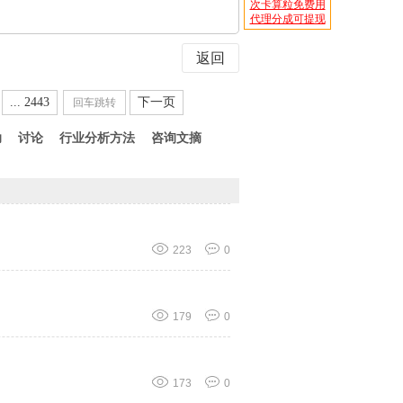
次卡算粒免费用
代理分成可提现
返回
... 2443
下一页
助
讨论
行业分析方法
咨询文摘
收
起
223
0
179
0
173
0