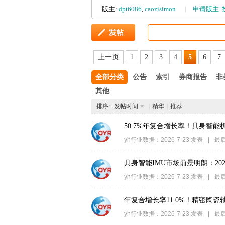
版主:
dpt6086
,
caozisimon
|
申请版主
管
上一页
1
2
3
4
5
6
7
全部分类
公告
索引
券商报告
非
其他
排序:
发帖时间
|
精华
|
推荐
50.7%年复合增长率！具身智能机
之
yh行业数据
：
2026-7-23
发表
|
最
具身智能IMU市场前景明朗：2026
yh行业数据
：
2026-7-23
发表
|
最
年复合增长率11.0%！精密陶瓷轴
yh行业数据
：
2026-7-23
发表
|
最