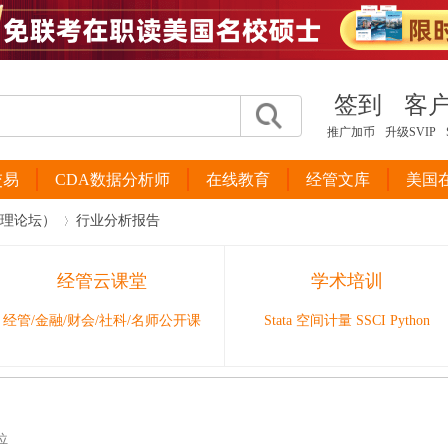
签到
客
推广加币
升级SVIP
交易
CDA数据分析师
在线教育
经管文库
美国
管理论坛）
行业分析报告
经管云课堂
学术培训
›
经管/金融/财会/社科/名师公开课
Stata 空间计量 SSCI Python
位