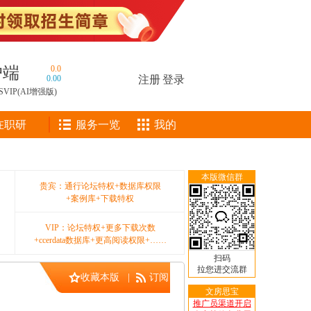
户端
0.0
0.00
注册
|
登录
SVIP(AI增强版)
在职研
服务一览
我的
本版微信群
贵宾：通行论坛特权+数据库权限
+案例库+下载特权
VIP：论坛特权+更多下载次数
+ccerdata数据库+更高阅读权限+……
扫码
拉您进交流群
收藏本版
|
订阅
文房思宝
推广员渠道开启