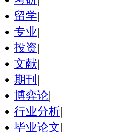
留学
|
专业
|
投资
|
文献
|
期刊
|
博弈论
|
行业分析
|
毕业论文
|