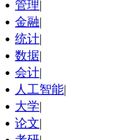
管理
|
金融
|
统计
|
数据
|
会计
|
人工智能
|
大学
|
论文
|
考研
|