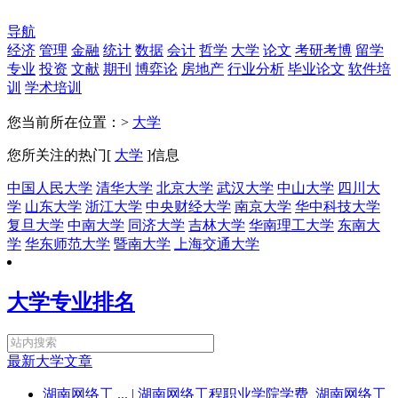
导航
经济
管理
金融
统计
数据
会计
哲学
大学
论文
考研考博
留学
专业
投资
文献
期刊
博弈论
房地产
行业分析
毕业论文
软件培
训
学术培训
您当前所在位置：>
大学
您所关注的热门[
大学
]信息
中国人民大学
清华大学
北京大学
武汉大学
中山大学
四川大
学
山东大学
浙江大学
中央财经大学
南京大学
华中科技大学
复旦大学
中南大学
同济大学
吉林大学
华南理工大学
东南大
学
华东师范大学
暨南大学
上海交通大学
大学专业排名
最新大学文章
湖南网络工 ...
| 湖南网络工程职业学院学费_湖南网络工