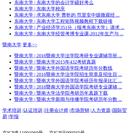
东南大学
| 东南大学的会计学硕好考么
东南大学
| 东南大学校庆
东南大学
| 求东南大学 曹乾的 范里安中级微观经 ...
东南大学
| 东南大学工程矩阵视频教程下载链接
东南大学
| 产业经济学351分（报考东南大学）请求 ...
东南大学
| 东南大学经管考博专业课-2012年生产与 ...
暨南大学
更多>>
暨南大学
| 2016暨南大学法学院考研专业课辅导班 ...
暨南大学
| 暨南大学2015年432考研真题
暨南大学
| 暨南大学外国语学院考研历年分数线
暨南大学
| 2016暨南大学法学院招生简章及招生目 ...
暨南大学
| 暨南大学外国语学院考研历年报录比汇 ...
暨南大学
| 2016暨南大学外国语学院考研专业课辅 ...
暨南大学
| 暨南大学法学院考研历年真题下载
暨南大学
| 暨南大学新闻与传播学院考研历年分数 ...
学术培训
|
认证培训
|
注册会计师
|
市场营销
|
人力资源
|
国际贸
易
|
学报
京ICP备11001960号 京ICP证090565号