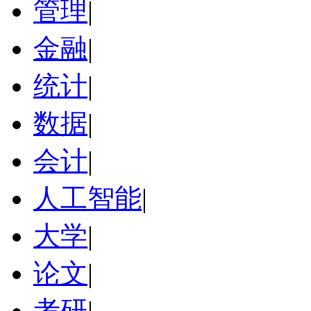
管理
|
金融
|
统计
|
数据
|
会计
|
人工智能
|
大学
|
论文
|
考研
|