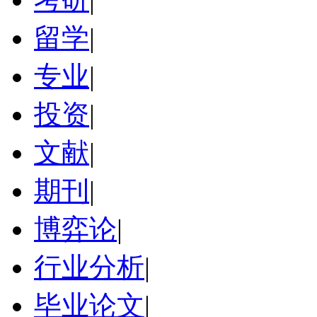
留学
|
专业
|
投资
|
文献
|
期刊
|
博弈论
|
行业分析
|
毕业论文
|