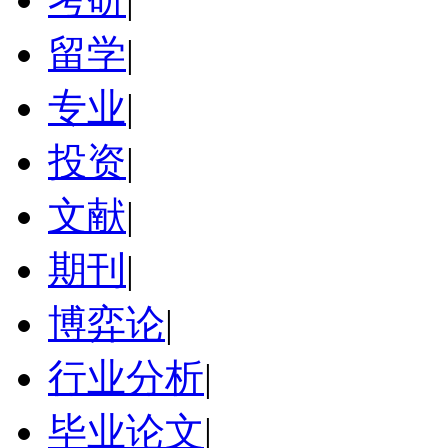
留学
|
专业
|
投资
|
文献
|
期刊
|
博弈论
|
行业分析
|
毕业论文
|