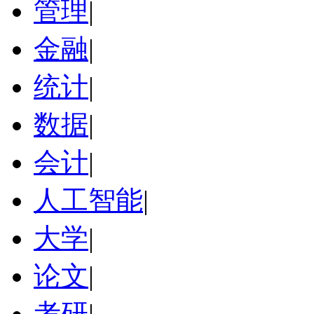
管理
|
金融
|
统计
|
数据
|
会计
|
人工智能
|
大学
|
论文
|
考研
|